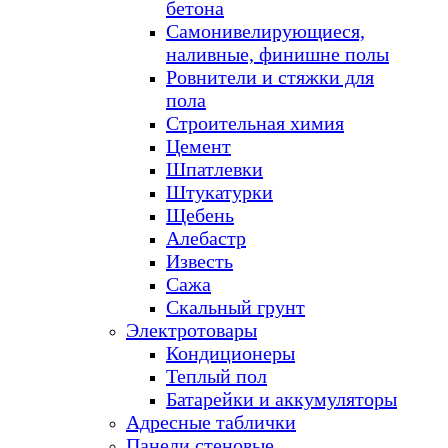
бетона
Самонивелирующиеся,
наливные, финишне полы
Ровнители и стяжки для
пола
Строительная химия
Цемент
Шпатлевки
Штукатурки
Щебень
Алебастр
Известь
Сажа
Скальный грунт
Электротовары
Кондиционеры
Теплый пол
Батарейки и аккумуляторы
Адресные таблички
Панели стеновые