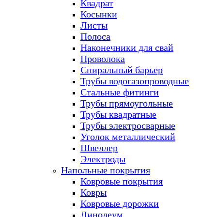
Квадрат
Косынки
Листы
Полоса
Наконечники для свай
Проволока
Спиральный барьер
Трубы водогазопроводные
Стальные фитинги
Трубы прямоугольные
Трубы квадратные
Трубы электросварные
Уголок металлический
Швеллер
Электроды
Напольные покрытия
Ковровые покрытия
Ковры
Ковровые дорожки
Линолеум