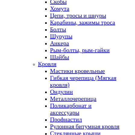
Скобы
Хомута
Цепи, тросы и шнуры
Карабины, зажимы троса
Болты
Шурупы
Анкера
Рым-болты, рым-гайки
Шайбы
Кровля
Мастики кровельные
Гибкая черепица (Мягкая
кровля)
Ондулин
Металлочерепица
Поликарбонат и
аксессуары
Профнастил
Рулонная битумная кровля
Стеклянные крыши