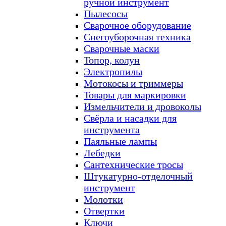
ручной инструмент
Пылесосы
Сварочное оборудование
Снегоуборочная техника
Сварочные маски
Топор, колун
Электропилы
Мотокосы и триммеры
Товары для маркировки
Измельчители и дровоколы
Свёрла и насадки для
инструмента
Паяльные лампы
Лебедки
Сантехнические тросы
Штукатурно-отделочный
инструмент
Молотки
Отвертки
Ключи