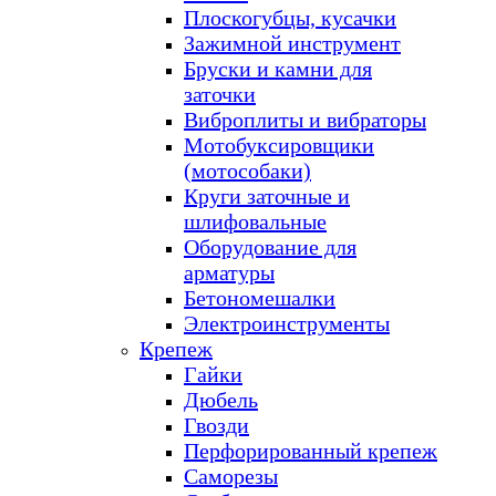
Плоскогубцы, кусачки
Зажимной инструмент
Бруски и камни для
заточки
Виброплиты и вибраторы
Мотобуксировщики
(мотособаки)
Круги заточные и
шлифовальные
Оборудование для
арматуры
Бетономешалки
Электроинструменты
Крепеж
Гайки
Дюбель
Гвозди
Перфорированный крепеж
Саморезы