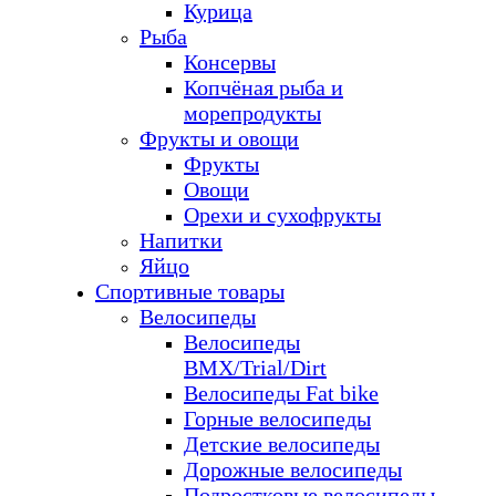
Курица
Рыба
Консервы
Копчёная рыба и
морепродукты
Фрукты и овощи
Фрукты
Овощи
Орехи и сухофрукты
Напитки
Яйцо
Спортивные товары
Велосипеды
Велосипеды
BMX/Trial/Dirt
Велосипеды Fat bike
Горные велосипеды
Детские велосипеды
Дорожные велосипеды
Подростковые велосипеды