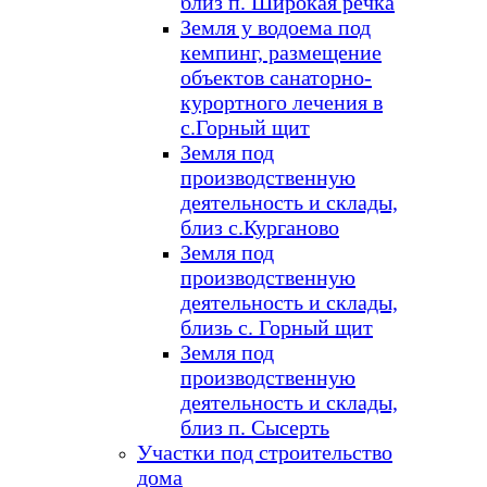
близ п. Широкая речка
Земля у водоема под
кемпинг, размещение
объектов санаторно-
курортного лечения в
с.Горный щит
Земля под
производственную
деятельность и склады,
близ с.Курганово
Земля под
производственную
деятельность и склады,
близь с. Горный щит
Земля под
производственную
деятельность и склады,
близ п. Сысерть
Участки под строительство
дома