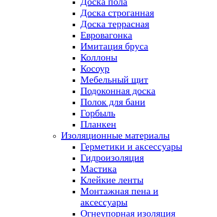
Доска пола
Доска строганная
Доска террасная
Евровагонка
Имитация бруса
Коллоны
Косоур
Мебельный щит
Подоконная доска
Полок для бани
Горбыль
Планкен
Изоляционные материалы
Герметики и аксессуары
Гидроизоляция
Мастика
Клейкие ленты
Монтажная пена и
аксессуары
Огнеупорная изоляция