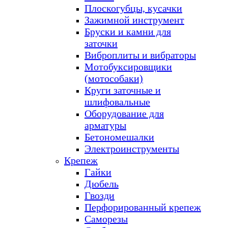
Плоскогубцы, кусачки
Зажимной инструмент
Бруски и камни для
заточки
Виброплиты и вибраторы
Мотобуксировщики
(мотособаки)
Круги заточные и
шлифовальные
Оборудование для
арматуры
Бетономешалки
Электроинструменты
Крепеж
Гайки
Дюбель
Гвозди
Перфорированный крепеж
Саморезы