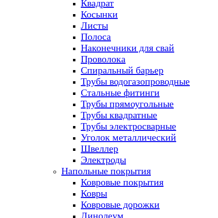
Квадрат
Косынки
Листы
Полоса
Наконечники для свай
Проволока
Спиральный барьер
Трубы водогазопроводные
Стальные фитинги
Трубы прямоугольные
Трубы квадратные
Трубы электросварные
Уголок металлический
Швеллер
Электроды
Напольные покрытия
Ковровые покрытия
Ковры
Ковровые дорожки
Линолеум