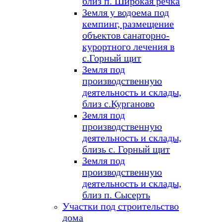
близ п. Широкая речка
Земля у водоема под
кемпинг, размещение
объектов санаторно-
курортного лечения в
с.Горный щит
Земля под
производственную
деятельность и склады,
близ с.Курганово
Земля под
производственную
деятельность и склады,
близь с. Горный щит
Земля под
производственную
деятельность и склады,
близ п. Сысерть
Участки под строительство
дома