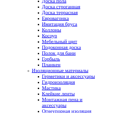
Доска пола
Доска строганная
Доска террасная
Евровагонка
Имитация бруса
Коллоны
Косоур
Мебельный щит
Подоконная доска
Полок для бани
Горбыль
Планкен
Изоляционные материалы
Герметики и аксессуары
Гидроизоляция
Мастика
Клейкие ленты
Монтажная пена и
аксессуары
Огнеупорная изоляция