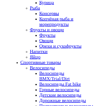
Курица
Рыба
Консервы
Копчёная рыба и
морепродукты
Фрукты и овощи
Фрукты
Овощи
Орехи и сухофрукты
Напитки
Яйцо
Спортивные товары
Велосипеды
Велосипеды
BMX/Trial/Dirt
Велосипеды Fat bike
Горные велосипеды
Детские велосипеды
Дорожные велосипеды
Подростковые велосипеды