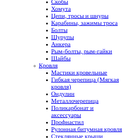
Скобы
Хомута
Цепи, тросы и шнуры
Карабины, зажимы троса
Болты
Шурупы
Анкера
Рым-болты, рым-гайки
Шайбы
Кровля
Мастики кровельные
Гибкая черепица (Мягкая
кровля)
Ондулин
Металлочерепица
Поликарбонат и
аксессуары
Профнастил
Рулонная битумная кровля
Стеклянные крыши