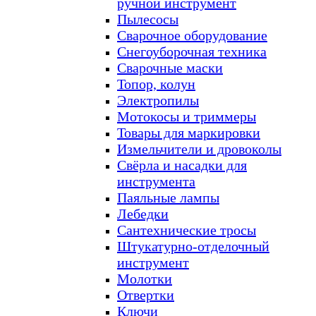
ручной инструмент
Пылесосы
Сварочное оборудование
Снегоуборочная техника
Сварочные маски
Топор, колун
Электропилы
Мотокосы и триммеры
Товары для маркировки
Измельчители и дровоколы
Свёрла и насадки для
инструмента
Паяльные лампы
Лебедки
Сантехнические тросы
Штукатурно-отделочный
инструмент
Молотки
Отвертки
Ключи