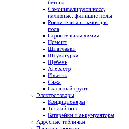
бетона
Самонивелирующиеся,
наливные, финишне полы
Ровнители и стяжки для
пола
Строительная химия
Цемент
Шпатлевки
Штукатурки
Щебень
Алебастр
Известь
Сажа
Скальный грунт
Электротовары
Кондиционеры
Теплый пол
Батарейки и аккумуляторы
Адресные таблички
Панели стеновые