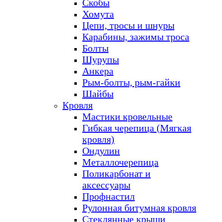
Скобы
Хомута
Цепи, тросы и шнуры
Карабины, зажимы троса
Болты
Шурупы
Анкера
Рым-болты, рым-гайки
Шайбы
Кровля
Мастики кровельные
Гибкая черепица (Мягкая
кровля)
Ондулин
Металлочерепица
Поликарбонат и
аксессуары
Профнастил
Рулонная битумная кровля
Стеклянные крыши