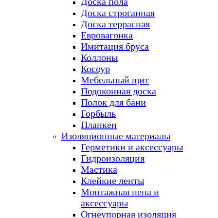
Доска пола
Доска строганная
Доска террасная
Евровагонка
Имитация бруса
Коллоны
Косоур
Мебельный щит
Подоконная доска
Полок для бани
Горбыль
Планкен
Изоляционные материалы
Герметики и аксессуары
Гидроизоляция
Мастика
Клейкие ленты
Монтажная пена и
аксессуары
Огнеупорная изоляция