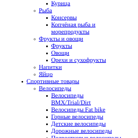
Курица
Рыба
Консервы
Копчёная рыба и
морепродукты
Фрукты и овощи
Фрукты
Овощи
Орехи и сухофрукты
Напитки
Яйцо
Спортивные товары
Велосипеды
Велосипеды
BMX/Trial/Dirt
Велосипеды Fat bike
Горные велосипеды
Детские велосипеды
Дорожные велосипеды
Подростковые велосипеды