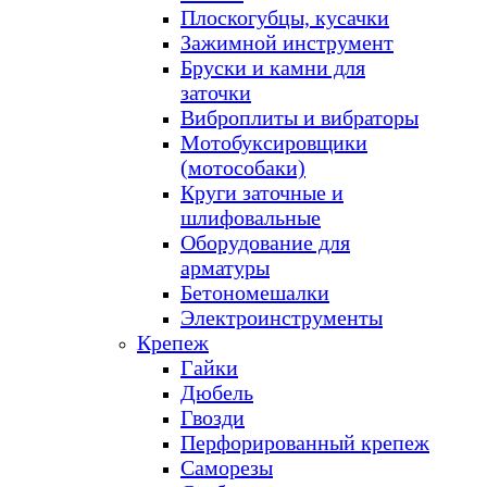
Плоскогубцы, кусачки
Зажимной инструмент
Бруски и камни для
заточки
Виброплиты и вибраторы
Мотобуксировщики
(мотособаки)
Круги заточные и
шлифовальные
Оборудование для
арматуры
Бетономешалки
Электроинструменты
Крепеж
Гайки
Дюбель
Гвозди
Перфорированный крепеж
Саморезы