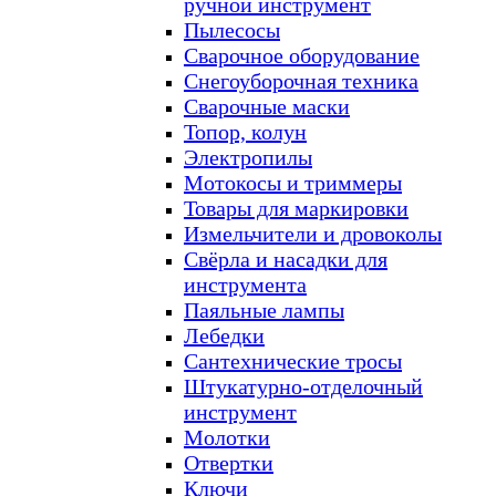
ручной инструмент
Пылесосы
Сварочное оборудование
Снегоуборочная техника
Сварочные маски
Топор, колун
Электропилы
Мотокосы и триммеры
Товары для маркировки
Измельчители и дровоколы
Свёрла и насадки для
инструмента
Паяльные лампы
Лебедки
Сантехнические тросы
Штукатурно-отделочный
инструмент
Молотки
Отвертки
Ключи