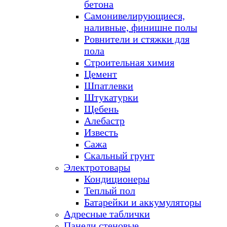
бетона
Самонивелирующиеся,
наливные, финишне полы
Ровнители и стяжки для
пола
Строительная химия
Цемент
Шпатлевки
Штукатурки
Щебень
Алебастр
Известь
Сажа
Скальный грунт
Электротовары
Кондиционеры
Теплый пол
Батарейки и аккумуляторы
Адресные таблички
Панели стеновые