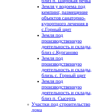
близ п. Широкая речка
Земля у водоема под
кемпинг, размещение
объектов санаторно-
курортного лечения в
с.Горный щит
Земля под
производственную
деятельность и склады,
близ с.Курганово
Земля под
производственную
деятельность и склады,
близь с. Горный щит
Земля под
производственную
деятельность и склады,
близ п. Сысерть
Участки под строительство
дома