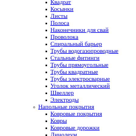
Квадрат
Косынки
Листы
Полоса
Наконечники для свай
Проволока
Спиральный барьер
Трубы водогазопроводные
Стальные фитинги
Трубы прямоугольные
Трубы квадратные
Трубы электросварные
Уголок металлический
Швеллер
Электроды
Напольные покрытия
Ковровые покрытия
Ковры
Ковровые дорожки
Линолеум