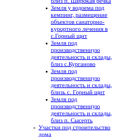
близ п. Широкая речка
Земля у водоема под
кемпинг, размещение
объектов санаторно-
курортного лечения в
с.Горный щит
Земля под
производственную
деятельность и склады,
близ с.Курганово
Земля под
производственную
деятельность и склады,
близь с. Горный щит
Земля под
производственную
деятельность и склады,
близ п. Сысерть
Участки под строительство
дома