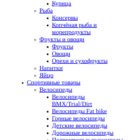
Курица
Рыба
Консервы
Копчёная рыба и
морепродукты
Фрукты и овощи
Фрукты
Овощи
Орехи и сухофрукты
Напитки
Яйцо
Спортивные товары
Велосипеды
Велосипеды
BMX/Trial/Dirt
Велосипеды Fat bike
Горные велосипеды
Детские велосипеды
Дорожные велосипеды
Подростковые велосипеды