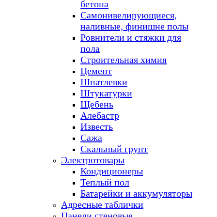
бетона
Самонивелирующиеся,
наливные, финишне полы
Ровнители и стяжки для
пола
Строительная химия
Цемент
Шпатлевки
Штукатурки
Щебень
Алебастр
Известь
Сажа
Скальный грунт
Электротовары
Кондиционеры
Теплый пол
Батарейки и аккумуляторы
Адресные таблички
Панели стеновые