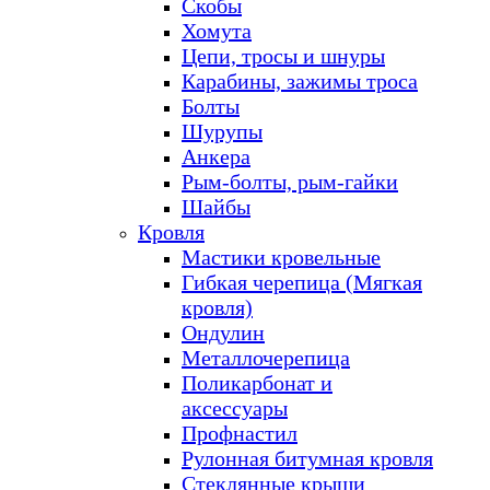
Скобы
Хомута
Цепи, тросы и шнуры
Карабины, зажимы троса
Болты
Шурупы
Анкера
Рым-болты, рым-гайки
Шайбы
Кровля
Мастики кровельные
Гибкая черепица (Мягкая
кровля)
Ондулин
Металлочерепица
Поликарбонат и
аксессуары
Профнастил
Рулонная битумная кровля
Стеклянные крыши