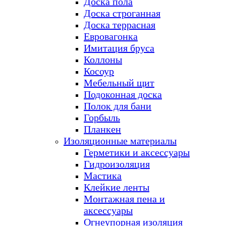
Доска пола
Доска строганная
Доска террасная
Евровагонка
Имитация бруса
Коллоны
Косоур
Мебельный щит
Подоконная доска
Полок для бани
Горбыль
Планкен
Изоляционные материалы
Герметики и аксессуары
Гидроизоляция
Мастика
Клейкие ленты
Монтажная пена и
аксессуары
Огнеупорная изоляция