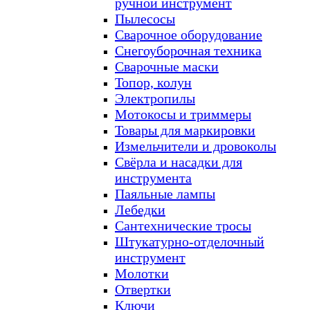
ручной инструмент
Пылесосы
Сварочное оборудование
Снегоуборочная техника
Сварочные маски
Топор, колун
Электропилы
Мотокосы и триммеры
Товары для маркировки
Измельчители и дровоколы
Свёрла и насадки для
инструмента
Паяльные лампы
Лебедки
Сантехнические тросы
Штукатурно-отделочный
инструмент
Молотки
Отвертки
Ключи