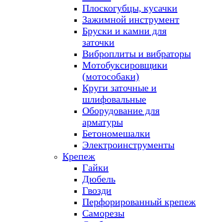
Плоскогубцы, кусачки
Зажимной инструмент
Бруски и камни для
заточки
Виброплиты и вибраторы
Мотобуксировщики
(мотособаки)
Круги заточные и
шлифовальные
Оборудование для
арматуры
Бетономешалки
Электроинструменты
Крепеж
Гайки
Дюбель
Гвозди
Перфорированный крепеж
Саморезы