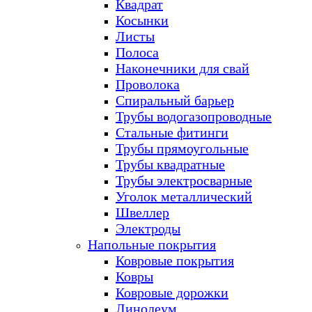
Квадрат
Косынки
Листы
Полоса
Наконечники для свай
Проволока
Спиральный барьер
Трубы водогазопроводные
Стальные фитинги
Трубы прямоугольные
Трубы квадратные
Трубы электросварные
Уголок металлический
Швеллер
Электроды
Напольные покрытия
Ковровые покрытия
Ковры
Ковровые дорожки
Линолеум