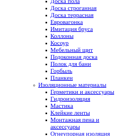
Доска пола
Доска строганная
Доска террасная
Евровагонка
Имитация бруса
Коллоны
Косоур
Мебельный щит
Подоконная доска
Полок для бани
Горбыль
Планкен
Изоляционные материалы
Герметики и аксессуары
Гидроизоляция
Мастика
Клейкие ленты
Монтажная пена и
аксессуары
Огнеупорная изоляция