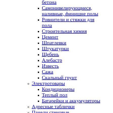
бетона
Самонивелирующиеся,
наливные, финишне полы
Ровнители и стяжки для
пола
Строительная химия
Цемент
Шпатлевки
Штукатурки
Щебень
Алебастр
Известь
Сажа
Скальный грунт
Электротовары
Кондиционеры
Теплый пол
Батарейки и аккумуляторы
Адресные таблички
Панели стеновые