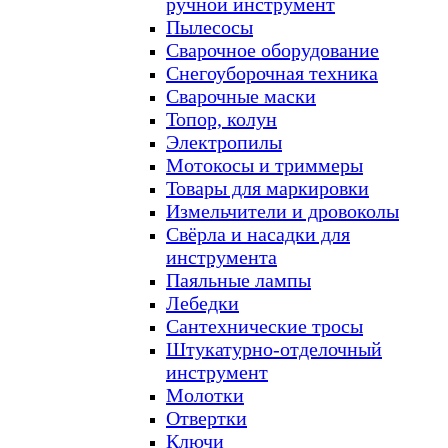
ручной инструмент
Пылесосы
Сварочное оборудование
Снегоуборочная техника
Сварочные маски
Топор, колун
Электропилы
Мотокосы и триммеры
Товары для маркировки
Измельчители и дровоколы
Свёрла и насадки для
инструмента
Паяльные лампы
Лебедки
Сантехнические тросы
Штукатурно-отделочный
инструмент
Молотки
Отвертки
Ключи