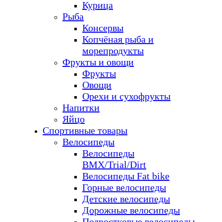
Курица
Рыба
Консервы
Копчёная рыба и
морепродукты
Фрукты и овощи
Фрукты
Овощи
Орехи и сухофрукты
Напитки
Яйцо
Спортивные товары
Велосипеды
Велосипеды
BMX/Trial/Dirt
Велосипеды Fat bike
Горные велосипеды
Детские велосипеды
Дорожные велосипеды
Подростковые велосипеды