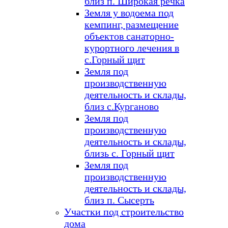
близ п. Широкая речка
Земля у водоема под
кемпинг, размещение
объектов санаторно-
курортного лечения в
с.Горный щит
Земля под
производственную
деятельность и склады,
близ с.Курганово
Земля под
производственную
деятельность и склады,
близь с. Горный щит
Земля под
производственную
деятельность и склады,
близ п. Сысерть
Участки под строительство
дома