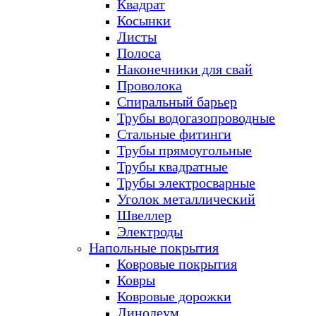
Квадрат
Косынки
Листы
Полоса
Наконечники для свай
Проволока
Спиральный барьер
Трубы водогазопроводные
Стальные фитинги
Трубы прямоугольные
Трубы квадратные
Трубы электросварные
Уголок металлический
Швеллер
Электроды
Напольные покрытия
Ковровые покрытия
Ковры
Ковровые дорожки
Линолеум