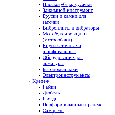
Плоскогубцы, кусачки
Зажимной инструмент
Бруски и камни для
заточки
Виброплиты и вибраторы
Мотобуксировщики
(мотособаки)
Круги заточные и
шлифовальные
Оборудование для
арматуры
Бетономешалки
Электроинструменты
Крепеж
Гайки
Дюбель
Гвозди
Перфорированный крепеж
Саморезы