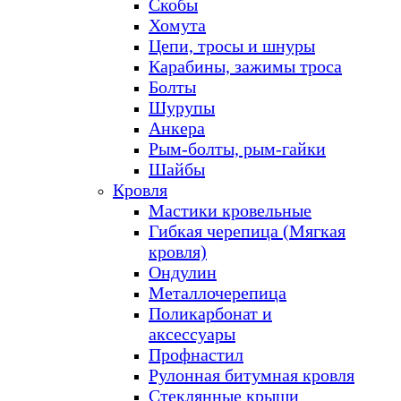
Скобы
Хомута
Цепи, тросы и шнуры
Карабины, зажимы троса
Болты
Шурупы
Анкера
Рым-болты, рым-гайки
Шайбы
Кровля
Мастики кровельные
Гибкая черепица (Мягкая
кровля)
Ондулин
Металлочерепица
Поликарбонат и
аксессуары
Профнастил
Рулонная битумная кровля
Стеклянные крыши