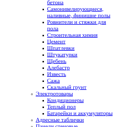
бетона
Самонивелирующиеся,
наливные, финишне полы
Ровнители и стяжки для
пола
Строительная химия
Цемент
Шпатлевки
Штукатурки
Щебень
Алебастр
Известь
Сажа
Скальный грунт
Электротовары
Кондиционеры
Теплый пол
Батарейки и аккумуляторы
Адресные таблички
Панели стеновые