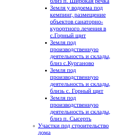
близ п. Широкая речка
Земля у водоема под
кемпинг, размещение
объектов санаторно-
курортного лечения в
с.Горный щит
Земля под
производственную
деятельность и склады,
близ с.Курганово
Земля под
производственную
деятельность и склады,
близь с. Горный щит
Земля под
производственную
деятельность и склады,
близ п. Сысерть
Участки под строительство
дома