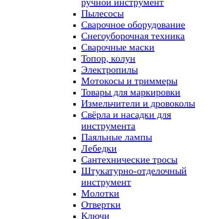
ручной инструмент
Пылесосы
Сварочное оборудование
Снегоуборочная техника
Сварочные маски
Топор, колун
Электропилы
Мотокосы и триммеры
Товары для маркировки
Измельчители и дровоколы
Свёрла и насадки для
инструмента
Паяльные лампы
Лебедки
Сантехнические тросы
Штукатурно-отделочный
инструмент
Молотки
Отвертки
Ключи