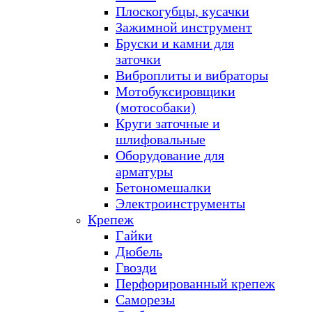
Плоскогубцы, кусачки
Зажимной инструмент
Бруски и камни для
заточки
Виброплиты и вибраторы
Мотобуксировщики
(мотособаки)
Круги заточные и
шлифовальные
Оборудование для
арматуры
Бетономешалки
Электроинструменты
Крепеж
Гайки
Дюбель
Гвозди
Перфорированный крепеж
Саморезы