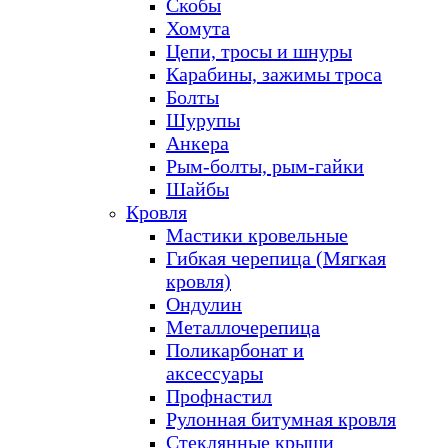
Скобы
Хомута
Цепи, тросы и шнуры
Карабины, зажимы троса
Болты
Шурупы
Анкера
Рым-болты, рым-гайки
Шайбы
Кровля
Мастики кровельные
Гибкая черепица (Мягкая
кровля)
Ондулин
Металлочерепица
Поликарбонат и
аксессуары
Профнастил
Рулонная битумная кровля
Стеклянные крыши