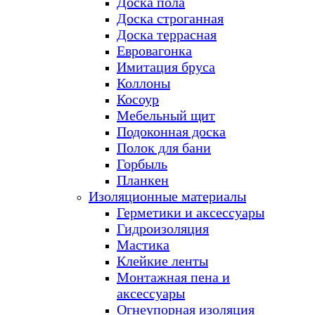
Доска пола
Доска строганная
Доска террасная
Евровагонка
Имитация бруса
Коллоны
Косоур
Мебельный щит
Подоконная доска
Полок для бани
Горбыль
Планкен
Изоляционные материалы
Герметики и аксессуары
Гидроизоляция
Мастика
Клейкие ленты
Монтажная пена и
аксессуары
Огнеупорная изоляция