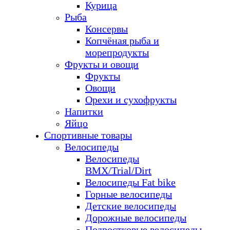
Курица
Рыба
Консервы
Копчёная рыба и
морепродукты
Фрукты и овощи
Фрукты
Овощи
Орехи и сухофрукты
Напитки
Яйцо
Спортивные товары
Велосипеды
Велосипеды
BMX/Trial/Dirt
Велосипеды Fat bike
Горные велосипеды
Детские велосипеды
Дорожные велосипеды
Подростковые велосипеды