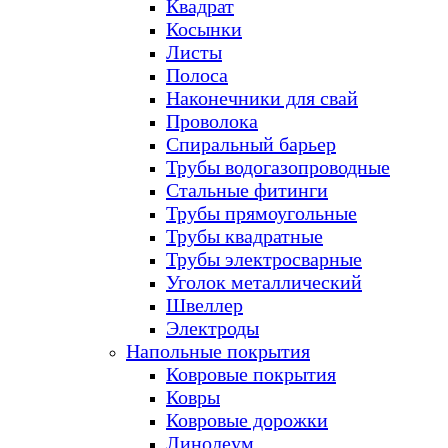
Квадрат
Косынки
Листы
Полоса
Наконечники для свай
Проволока
Спиральный барьер
Трубы водогазопроводные
Стальные фитинги
Трубы прямоугольные
Трубы квадратные
Трубы электросварные
Уголок металлический
Швеллер
Электроды
Напольные покрытия
Ковровые покрытия
Ковры
Ковровые дорожки
Линолеум