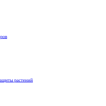
оров
защиты растений