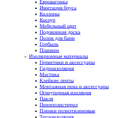
Евровагонка
Имитация бруса
Коллоны
Косоур
Мебельный щит
Подоконная доска
Полок для бани
Горбыль
Планкен
Изоляционные материалы
Герметики и аксессуары
Гидроизоляция
Мастика
Клейкие ленты
Монтажная пена и аксессуары
Огнеупорная изоляция
Пакля
Пенополистирол
Пленки полиэтиленовые
Теплоизоляция