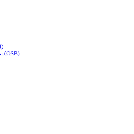
П)
а (OSB)