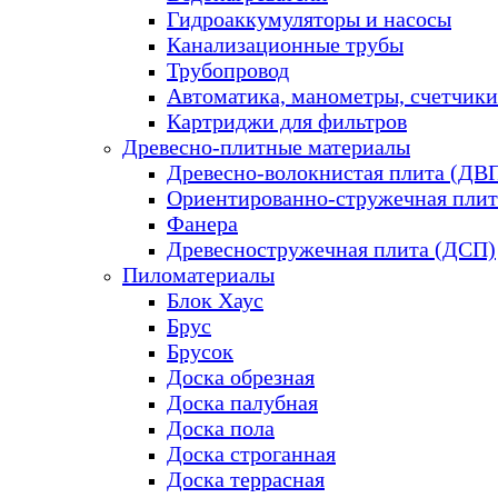
Гидроаккумуляторы и насосы
Канализационные трубы
Трубопровод
Автоматика, манометры, счетчики
Картриджи для фильтров
Древесно-плитные материалы
Древесно-волокнистая плита (ДВ
Ориентированно-стружечная плит
Фанера
Древесностружечная плита (ДСП)
Пиломатериалы
Блок Хаус
Брус
Брусок
Доска обрезная
Доска палубная
Доска пола
Доска строганная
Доска террасная