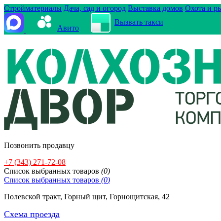
Стройматериалы
Дача, сад и огород
Выставка домов
Охота и р
Вызвать такси
Авито
Позвонить продавцу
+7 (343) 271-72-08
Cписок выбранных товаров
(
0
)
Cписок выбранных товаров
(
0
)
Полевской тракт, Горный щит, Горнощитская, 42
Схема проезда