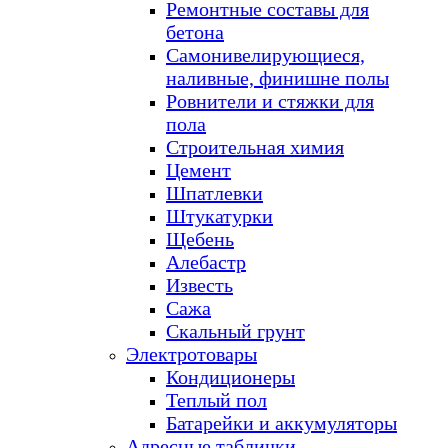
Ремонтные составы для
бетона
Самонивелирующиеся,
наливные, финишне полы
Ровнители и стяжки для
пола
Строительная химия
Цемент
Шпатлевки
Штукатурки
Щебень
Алебастр
Известь
Сажа
Скальный грунт
Электротовары
Кондиционеры
Теплый пол
Батарейки и аккумуляторы
Адресные таблички