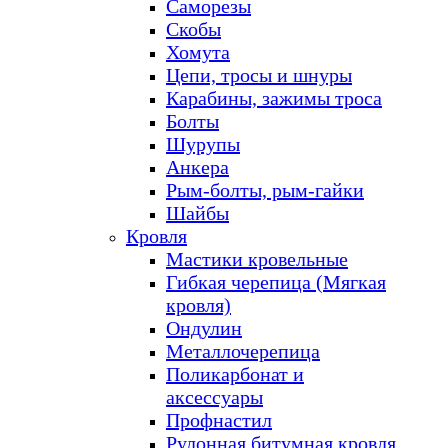
Саморезы
Скобы
Хомута
Цепи, тросы и шнуры
Карабины, зажимы троса
Болты
Шурупы
Анкера
Рым-болты, рым-гайки
Шайбы
Кровля
Мастики кровельные
Гибкая черепица (Мягкая
кровля)
Ондулин
Металлочерепица
Поликарбонат и
аксессуары
Профнастил
Рулонная битумная кровля