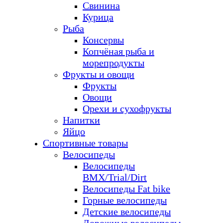
Свинина
Курица
Рыба
Консервы
Копчёная рыба и
морепродукты
Фрукты и овощи
Фрукты
Овощи
Орехи и сухофрукты
Напитки
Яйцо
Спортивные товары
Велосипеды
Велосипеды
BMX/Trial/Dirt
Велосипеды Fat bike
Горные велосипеды
Детские велосипеды