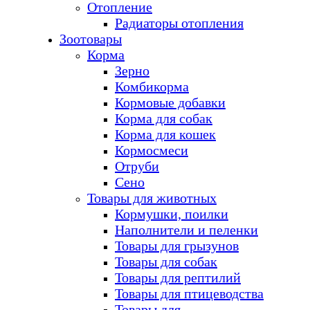
Отопление
Радиаторы отопления
Зоотовары
Корма
Зерно
Комбикорма
Кормовые добавки
Корма для собак
Корма для кошек
Кормосмеси
Отруби
Сено
Товары для животных
Кормушки, поилки
Наполнители и пеленки
Товары для грызунов
Товары для собак
Товары для рептилий
Товары для птицеводства
Товары для