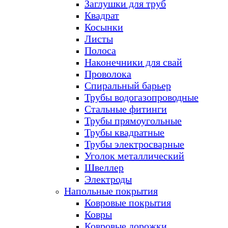
Заглушки для труб
Квадрат
Косынки
Листы
Полоса
Наконечники для свай
Проволока
Спиральный барьер
Трубы водогазопроводные
Стальные фитинги
Трубы прямоугольные
Трубы квадратные
Трубы электросварные
Уголок металлический
Швеллер
Электроды
Напольные покрытия
Ковровые покрытия
Ковры
Ковровые дорожки