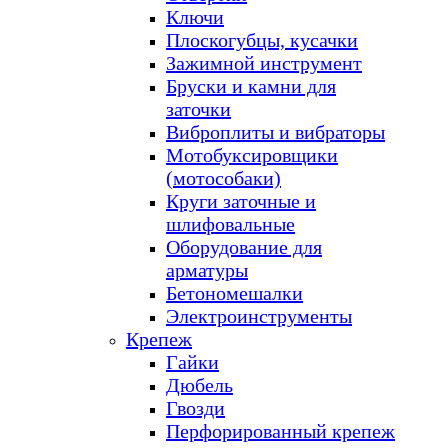
Ключи
Плоскогубцы, кусачки
Зажимной инструмент
Бруски и камни для
заточки
Виброплиты и вибраторы
Мотобуксировщики
(мотособаки)
Круги заточные и
шлифовальные
Оборудование для
арматуры
Бетономешалки
Электроинструменты
Крепеж
Гайки
Дюбель
Гвозди
Перфорированный крепеж