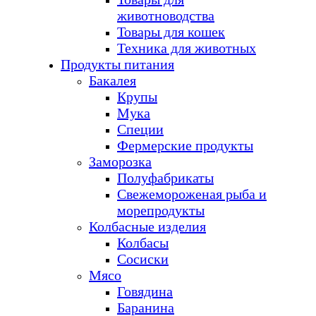
животноводства
Товары для кошек
Техника для животных
Продукты питания
Бакалея
Крупы
Мука
Специи
Фермерские продукты
Заморозка
Полуфабрикаты
Свежемороженая рыба и
морепродукты
Колбасные изделия
Колбасы
Сосиски
Мясо
Говядина
Баранина