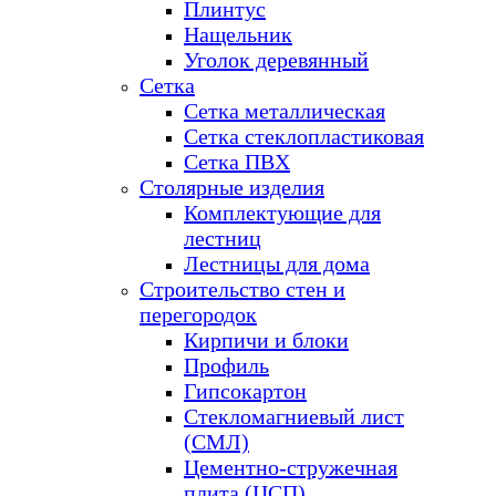
Плинтус
Нащельник
Уголок деревянный
Сетка
Сетка металлическая
Сетка стеклопластиковая
Сетка ПВХ
Столярные изделия
Комплектующие для
лестниц
Лестницы для дома
Строительство стен и
перегородок
Кирпичи и блоки
Профиль
Гипсокартон
Стекломагниевый лист
(СМЛ)
Цементно-стружечная
плита (ЦСП)