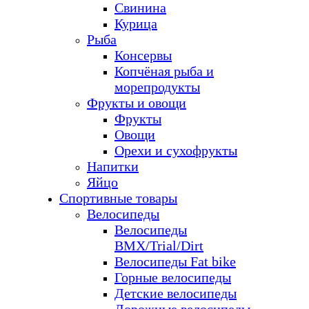
Свинина
Курица
Рыба
Консервы
Копчёная рыба и
морепродукты
Фрукты и овощи
Фрукты
Овощи
Орехи и сухофрукты
Напитки
Яйцо
Спортивные товары
Велосипеды
Велосипеды
BMX/Trial/Dirt
Велосипеды Fat bike
Горные велосипеды
Детские велосипеды