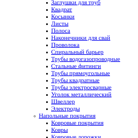
Заглушки для труб
Квадрат
Косынки
Листы
Полоса
Наконечники для свай
Проволока
Спиральный барьер
Трубы водогазопроводные
Стальные фитинги
Трубы прямоугольные
Трубы квадратные
Трубы электросварные
Уголок металлический
Швеллер
Электроды
Напольные покрытия
Ковровые покрытия
Ковры
Ковровые дорожки