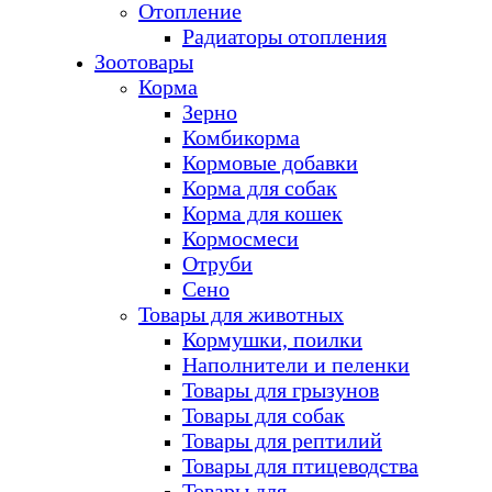
Отопление
Радиаторы отопления
Зоотовары
Корма
Зерно
Комбикорма
Кормовые добавки
Корма для собак
Корма для кошек
Кормосмеси
Отруби
Сено
Товары для животных
Кормушки, поилки
Наполнители и пеленки
Товары для грызунов
Товары для собак
Товары для рептилий
Товары для птицеводства
Товары для