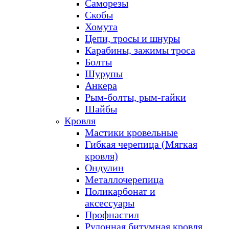
Саморезы
Скобы
Хомута
Цепи, тросы и шнуры
Карабины, зажимы троса
Болты
Шурупы
Анкера
Рым-болты, рым-гайки
Шайбы
Кровля
Мастики кровельные
Гибкая черепица (Мягкая
кровля)
Ондулин
Металлочерепица
Поликарбонат и
аксессуары
Профнастил
Рулонная битумная кровля