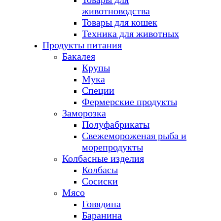
животноводства
Товары для кошек
Техника для животных
Продукты питания
Бакалея
Крупы
Мука
Специи
Фермерские продукты
Заморозка
Полуфабрикаты
Свежемороженая рыба и
морепродукты
Колбасные изделия
Колбасы
Сосиски
Мясо
Говядина
Баранина