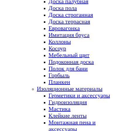
Доска палубная
Доска пола
Доска строганная
Доска террасная
Евровагонка
Имитация бруса
Коллоны
Косоур
Мебельный щит
Подоконная доска
Полок для бани
Горбыль
Планкен
Изоляционные материалы
Герметики и аксессуары
Гидроизоляция
Мастика
Клейкие ленты
Монтажная пена и
аксессуары