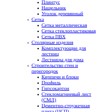
Плинтус
Нащельник
Уголок деревянный
Сетка
Сетка металлическая
Сетка стеклопластиковая
Сетка ПВХ
Столярные изделия
Комплектующие для
лестниц
Лестницы для дома
Строительство стен и
перегородок
Кирпичи и блоки
Профиль
Гипсокартон
Стекломагниевый лист
(СМЛ)
Цементно-стружечная
плита (ЦСП)