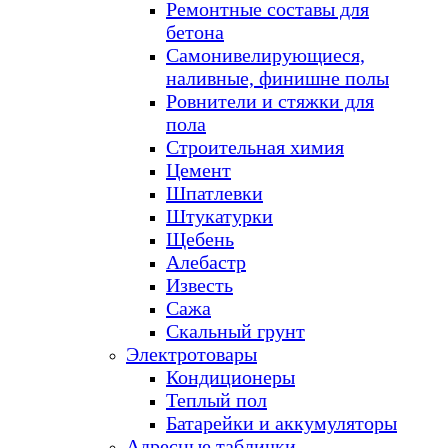
Ремонтные составы для
бетона
Самонивелирующиеся,
наливные, финишне полы
Ровнители и стяжки для
пола
Строительная химия
Цемент
Шпатлевки
Штукатурки
Щебень
Алебастр
Известь
Сажа
Скальный грунт
Электротовары
Кондиционеры
Теплый пол
Батарейки и аккумуляторы
Адресные таблички