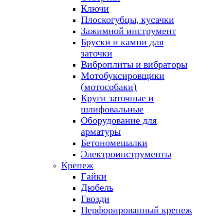
Ключи
Плоскогубцы, кусачки
Зажимной инструмент
Бруски и камни для
заточки
Виброплиты и вибраторы
Мотобуксировщики
(мотособаки)
Круги заточные и
шлифовальные
Оборудование для
арматуры
Бетономешалки
Электроинструменты
Крепеж
Гайки
Дюбель
Гвозди
Перфорированный крепеж