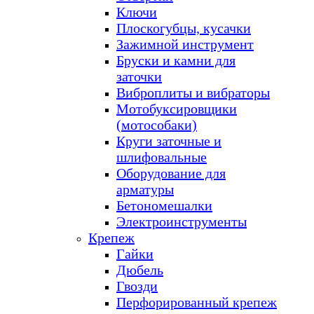
Ключи
Плоскогубцы, кусачки
Зажимной инструмент
Бруски и камни для
заточки
Виброплиты и вибраторы
Мотобуксировщики
(мотособаки)
Круги заточные и
шлифовальные
Оборудование для
арматуры
Бетономешалки
Электроинструменты
Крепеж
Гайки
Дюбель
Гвозди
Перфорированный крепеж