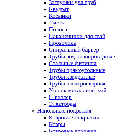
Заглушки для труб
Квадрат
Косынки
Листы
Полоса
Наконечники для свай
Проволока
Спиральный барьер
Трубы водогазопроводные
Стальные фитинги
Трубы прямоугольные
Трубы квадратные
Трубы электросварные
Уголок металлический
Швеллер
Электроды
Напольные покрытия
Ковровые покрытия
Ковры
Ковровые дорожки