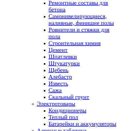
Ремонтные составы для
бетона
Самонивелирующиеся,
наливные, финишне полы
Ровнители и стяжки для
пола
Строительная химия
Цемент
Шпатлевки
Штукатурки
Щебень
Алебастр
Известь
Сажа
Скальный грунт
Электротовары
Кондиционеры
Теплый пол
Батарейки и аккумуляторы
Адресные таблички