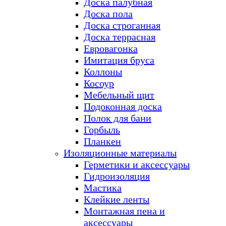
Доска палубная
Доска пола
Доска строганная
Доска террасная
Евровагонка
Имитация бруса
Коллоны
Косоур
Мебельный щит
Подоконная доска
Полок для бани
Горбыль
Планкен
Изоляционные материалы
Герметики и аксессуары
Гидроизоляция
Мастика
Клейкие ленты
Монтажная пена и
аксессуары