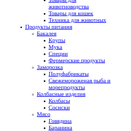
животноводства
Товары для кошек
Техника для животных
Продукты питания
Бакалея
Крупы
Мука
Специи
Фермерские продукты
Заморозка
Полуфабрикаты
Свежемороженая рыба и
морепродукты
Колбасные изделия
Колбасы
Сосиски
Мясо
Говядина
Баранина