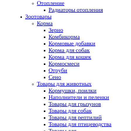
Отопление
Радиаторы отопления
Зоотовары
Корма
Зерно
Комбикорма
Кормовые добавки
Корма для собак
Корма для кошек
Кормосмеси
Отруби
Сено
Товары для животных
Кормушки, поилки
Наполнители и пеленки
Товары для грызунов
Товары для собак
Товары для рептилий
Товары для птицеводства
Товары для