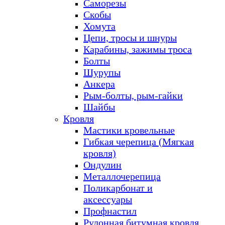
Саморезы
Скобы
Хомута
Цепи, тросы и шнуры
Карабины, зажимы троса
Болты
Шурупы
Анкера
Рым-болты, рым-гайки
Шайбы
Кровля
Мастики кровельные
Гибкая черепица (Мягкая
кровля)
Ондулин
Металлочерепица
Поликарбонат и
аксессуары
Профнастил
Рулонная битумная кровля