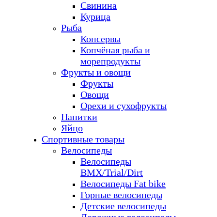
Свинина
Курица
Рыба
Консервы
Копчёная рыба и
морепродукты
Фрукты и овощи
Фрукты
Овощи
Орехи и сухофрукты
Напитки
Яйцо
Спортивные товары
Велосипеды
Велосипеды
BMX/Trial/Dirt
Велосипеды Fat bike
Горные велосипеды
Детские велосипеды