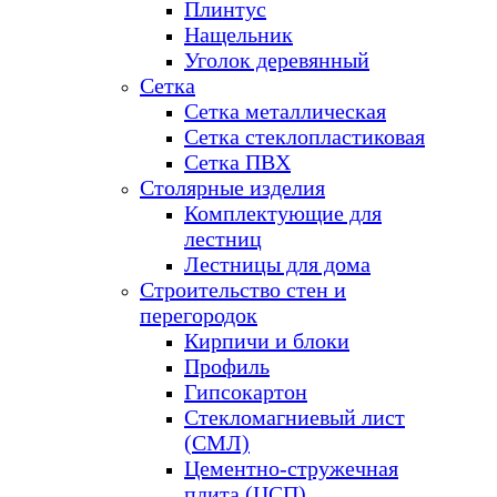
Плинтус
Нащельник
Уголок деревянный
Сетка
Сетка металлическая
Сетка стеклопластиковая
Сетка ПВХ
Столярные изделия
Комплектующие для
лестниц
Лестницы для дома
Строительство стен и
перегородок
Кирпичи и блоки
Профиль
Гипсокартон
Стекломагниевый лист
(СМЛ)
Цементно-стружечная
плита (ЦСП)