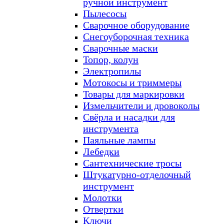
ручной инструмент
Пылесосы
Сварочное оборудование
Снегоуборочная техника
Сварочные маски
Топор, колун
Электропилы
Мотокосы и триммеры
Товары для маркировки
Измельчители и дровоколы
Свёрла и насадки для
инструмента
Паяльные лампы
Лебедки
Сантехнические тросы
Штукатурно-отделочный
инструмент
Молотки
Отвертки
Ключи