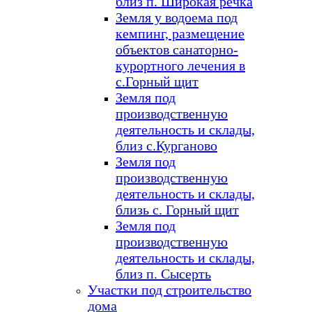
близ п. Широкая речка
Земля у водоема под
кемпинг, размещение
объектов санаторно-
курортного лечения в
с.Горный щит
Земля под
производственную
деятельность и склады,
близ с.Курганово
Земля под
производственную
деятельность и склады,
близь с. Горный щит
Земля под
производственную
деятельность и склады,
близ п. Сысерть
Участки под строительство
дома