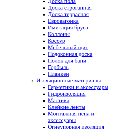
Доска пола
Доска строганная
Доска террасная
Евровагонка
Имитация бруса
Коллоны
Косоур
Мебельный щит
Подоконная доска
Полок для бани
Горбыль
Планкен
Изоляционные материалы
Герметики и аксессуары
Гидроизоляция
Мастика
Клейкие ленты
Монтажная пена и
аксессуары
Огнеупорная изоляция