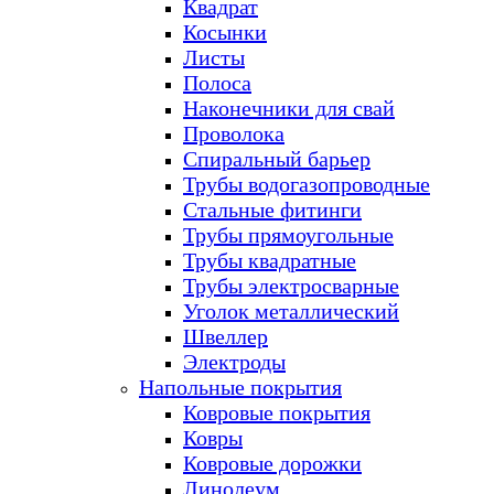
Квадрат
Косынки
Листы
Полоса
Наконечники для свай
Проволока
Спиральный барьер
Трубы водогазопроводные
Стальные фитинги
Трубы прямоугольные
Трубы квадратные
Трубы электросварные
Уголок металлический
Швеллер
Электроды
Напольные покрытия
Ковровые покрытия
Ковры
Ковровые дорожки
Линолеум