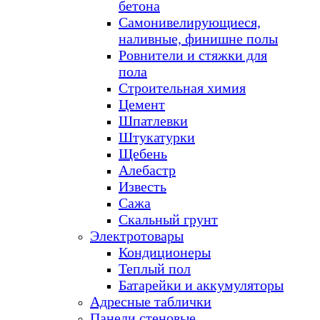
бетона
Самонивелирующиеся,
наливные, финишне полы
Ровнители и стяжки для
пола
Строительная химия
Цемент
Шпатлевки
Штукатурки
Щебень
Алебастр
Известь
Сажа
Скальный грунт
Электротовары
Кондиционеры
Теплый пол
Батарейки и аккумуляторы
Адресные таблички
Панели стеновые