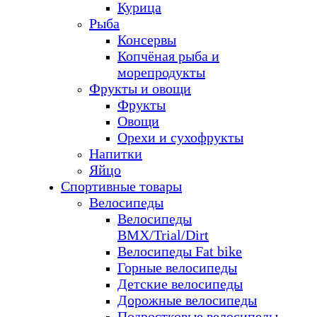
Курица
Рыба
Консервы
Копчёная рыба и
морепродукты
Фрукты и овощи
Фрукты
Овощи
Орехи и сухофрукты
Напитки
Яйцо
Спортивные товары
Велосипеды
Велосипеды
BMX/Trial/Dirt
Велосипеды Fat bike
Горные велосипеды
Детские велосипеды
Дорожные велосипеды
Подростковые велосипеды