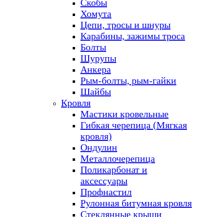
Скобы
Хомута
Цепи, тросы и шнуры
Карабины, зажимы троса
Болты
Шурупы
Анкера
Рым-болты, рым-гайки
Шайбы
Кровля
Мастики кровельные
Гибкая черепица (Мягкая
кровля)
Ондулин
Металлочерепица
Поликарбонат и
аксессуары
Профнастил
Рулонная битумная кровля
Стеклянные крыши