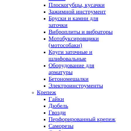
Плоскогубцы, кусачки
Зажимной инструмент
Бруски и камни для
заточки
Виброплиты и вибраторы
Мотобуксировщики
(мотособаки)
Круги заточные и
шлифовальные
Оборудование для
арматуры
Бетономешалки
Электроинструменты
Крепеж
Гайки
Дюбель
Гвозди
Перфорированный крепеж
Саморезы