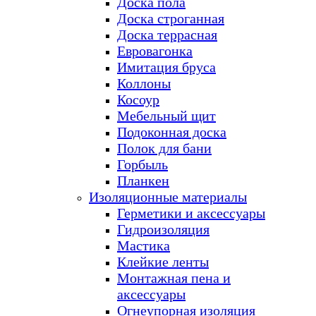
Доска пола
Доска строганная
Доска террасная
Евровагонка
Имитация бруса
Коллоны
Косоур
Мебельный щит
Подоконная доска
Полок для бани
Горбыль
Планкен
Изоляционные материалы
Герметики и аксессуары
Гидроизоляция
Мастика
Клейкие ленты
Монтажная пена и
аксессуары
Огнеупорная изоляция