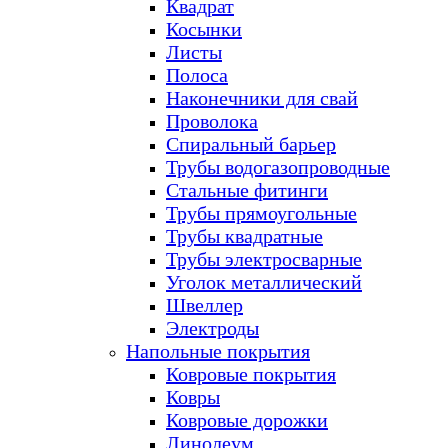
Квадрат
Косынки
Листы
Полоса
Наконечники для свай
Проволока
Спиральный барьер
Трубы водогазопроводные
Стальные фитинги
Трубы прямоугольные
Трубы квадратные
Трубы электросварные
Уголок металлический
Швеллер
Электроды
Напольные покрытия
Ковровые покрытия
Ковры
Ковровые дорожки
Линолеум