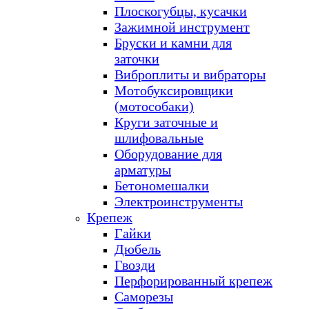
Плоскогубцы, кусачки
Зажимной инструмент
Бруски и камни для
заточки
Виброплиты и вибраторы
Мотобуксировщики
(мотособаки)
Круги заточные и
шлифовальные
Оборудование для
арматуры
Бетономешалки
Электроинструменты
Крепеж
Гайки
Дюбель
Гвозди
Перфорированный крепеж
Саморезы