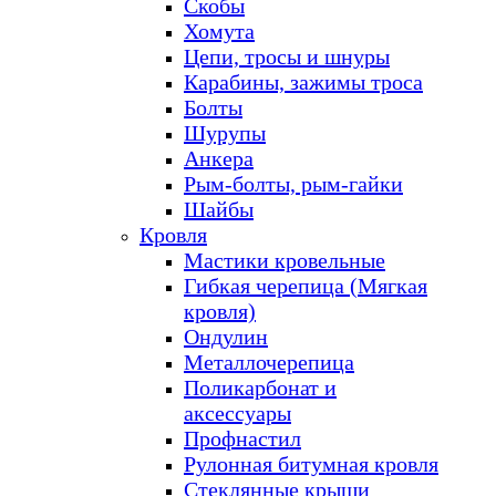
Скобы
Хомута
Цепи, тросы и шнуры
Карабины, зажимы троса
Болты
Шурупы
Анкера
Рым-болты, рым-гайки
Шайбы
Кровля
Мастики кровельные
Гибкая черепица (Мягкая
кровля)
Ондулин
Металлочерепица
Поликарбонат и
аксессуары
Профнастил
Рулонная битумная кровля
Стеклянные крыши