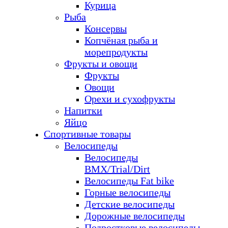
Курица
Рыба
Консервы
Копчёная рыба и
морепродукты
Фрукты и овощи
Фрукты
Овощи
Орехи и сухофрукты
Напитки
Яйцо
Спортивные товары
Велосипеды
Велосипеды
BMX/Trial/Dirt
Велосипеды Fat bike
Горные велосипеды
Детские велосипеды
Дорожные велосипеды
Подростковые велосипеды