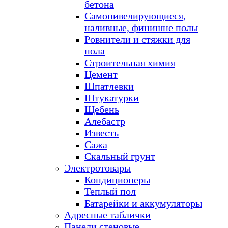
бетона
Самонивелирующиеся,
наливные, финишне полы
Ровнители и стяжки для
пола
Строительная химия
Цемент
Шпатлевки
Штукатурки
Щебень
Алебастр
Известь
Сажа
Скальный грунт
Электротовары
Кондиционеры
Теплый пол
Батарейки и аккумуляторы
Адресные таблички
Панели стеновые