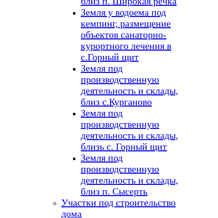
близ п. Широкая речка
Земля у водоема под
кемпинг, размещение
объектов санаторно-
курортного лечения в
с.Горный щит
Земля под
производственную
деятельность и склады,
близ с.Курганово
Земля под
производственную
деятельность и склады,
близь с. Горный щит
Земля под
производственную
деятельность и склады,
близ п. Сысерть
Участки под строительство
дома