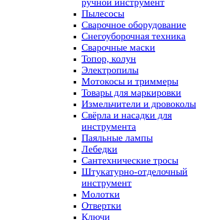
ручной инструмент
Пылесосы
Сварочное оборудование
Снегоуборочная техника
Сварочные маски
Топор, колун
Электропилы
Мотокосы и триммеры
Товары для маркировки
Измельчители и дровоколы
Свёрла и насадки для
инструмента
Паяльные лампы
Лебедки
Сантехнические тросы
Штукатурно-отделочный
инструмент
Молотки
Отвертки
Ключи