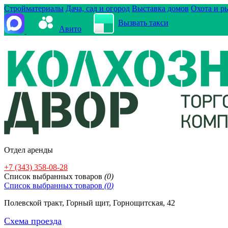
Стройматериалы
Дача, сад и огород
Выставка домов
Охота и р
Вызвать такси
Авито
Отдел аренды
+7 (343) 358-08-28
Cписок выбранных товаров
(
0
)
Cписок выбранных товаров
(
0
)
Полевской тракт, Горный щит, Горнощитская, 42
Схема проезда