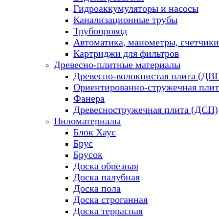
Гидроаккумуляторы и насосы
Канализационные трубы
Трубопровод
Автоматика, манометры, счетчики
Картриджи для фильтров
Древесно-плитные материалы
Древесно-волокнистая плита (ДВ
Ориентированно-стружечная плит
Фанера
Древесностружечная плита (ДСП)
Пиломатериалы
Блок Хаус
Брус
Брусок
Доска обрезная
Доска палубная
Доска пола
Доска строганная
Доска террасная