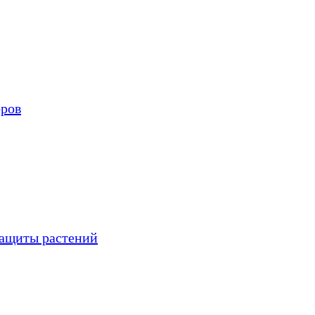
оров
защиты растений