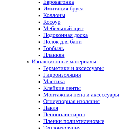
Евровагонка
Имитация бруса
Коллоны
Косоур
Мебельный щит
Подоконная доска
Полок для бани
Горбыль
Планкен
Изоляционные материалы
Герметики и аксессуары
Гидроизоляция
Мастика
Клейкие ленты
Монтажная пена и аксессуары
Огнеупорная изоляция
Пакля
Пенополистирол
Пленки полиэтиленовые
Теплоизоляция