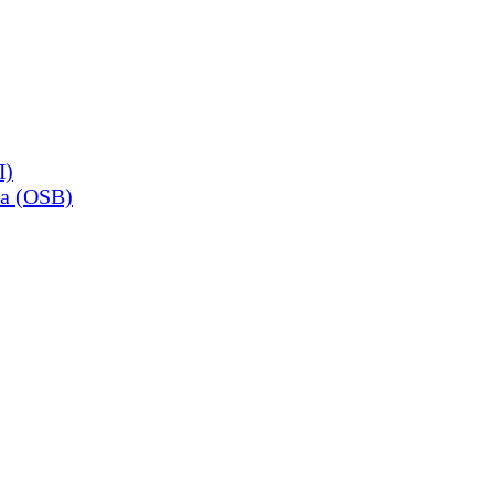
П)
а (OSB)