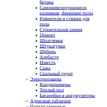
бетона
Самонивелирующиеся,
наливные, финишне полы
Ровнители и стяжки для
пола
Строительная химия
Цемент
Шпатлевки
Штукатурки
Щебень
Алебастр
Известь
Сажа
Скальный грунт
Электротовары
Кондиционеры
Теплый пол
Батарейки и аккумуляторы
Адресные таблички
Панели стеновые