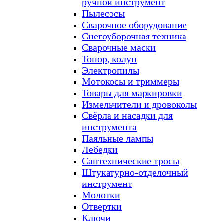
ручной инструмент
Пылесосы
Сварочное оборудование
Снегоуборочная техника
Сварочные маски
Топор, колун
Электропилы
Мотокосы и триммеры
Товары для маркировки
Измельчители и дровоколы
Свёрла и насадки для
инструмента
Паяльные лампы
Лебедки
Сантехнические тросы
Штукатурно-отделочный
инструмент
Молотки
Отвертки
Ключи