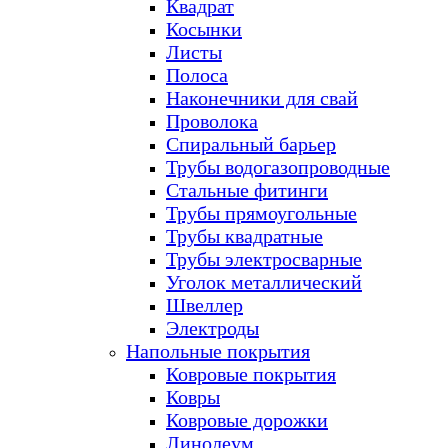
Квадрат
Косынки
Листы
Полоса
Наконечники для свай
Проволока
Спиральный барьер
Трубы водогазопроводные
Стальные фитинги
Трубы прямоугольные
Трубы квадратные
Трубы электросварные
Уголок металлический
Швеллер
Электроды
Напольные покрытия
Ковровые покрытия
Ковры
Ковровые дорожки
Линолеум