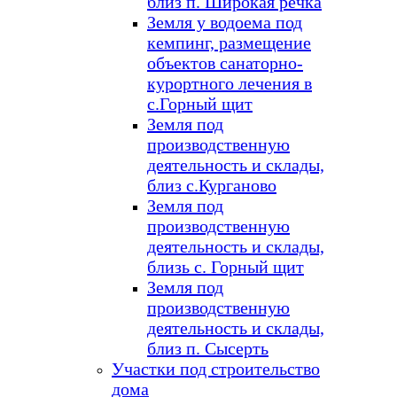
близ п. Широкая речка
Земля у водоема под
кемпинг, размещение
объектов санаторно-
курортного лечения в
с.Горный щит
Земля под
производственную
деятельность и склады,
близ с.Курганово
Земля под
производственную
деятельность и склады,
близь с. Горный щит
Земля под
производственную
деятельность и склады,
близ п. Сысерть
Участки под строительство
дома