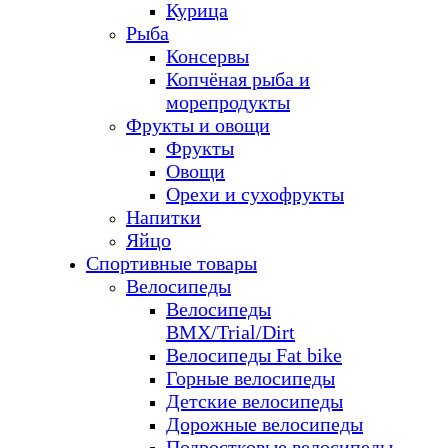
Курица
Рыба
Консервы
Копчёная рыба и
морепродукты
Фрукты и овощи
Фрукты
Овощи
Орехи и сухофрукты
Напитки
Яйцо
Спортивные товары
Велосипеды
Велосипеды
BMX/Trial/Dirt
Велосипеды Fat bike
Горные велосипеды
Детские велосипеды
Дорожные велосипеды
Подростковые велосипеды