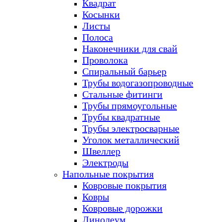
Квадрат
Косынки
Листы
Полоса
Наконечники для свай
Проволока
Спиральный барьер
Трубы водогазопроводные
Стальные фитинги
Трубы прямоугольные
Трубы квадратные
Трубы электросварные
Уголок металлический
Швеллер
Электроды
Напольные покрытия
Ковровые покрытия
Ковры
Ковровые дорожки
Линолеум