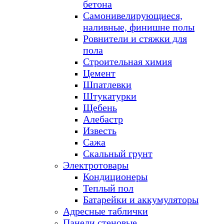
бетона
Самонивелирующиеся,
наливные, финишне полы
Ровнители и стяжки для
пола
Строительная химия
Цемент
Шпатлевки
Штукатурки
Щебень
Алебастр
Известь
Сажа
Скальный грунт
Электротовары
Кондиционеры
Теплый пол
Батарейки и аккумуляторы
Адресные таблички
Панели стеновые