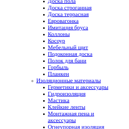
Доска пола
Доска строганная
Доска террасная
Евровагонка
Имитация бруса
Коллоны
Косоур
Мебельный щит
Подоконная доска
Полок для бани
Горбыль
Планкен
Изоляционные материалы
Герметики и аксессуары
Гидроизоляция
Мастика
Клейкие ленты
Монтажная пена и
аксессуары
Огнеупорная изоляция