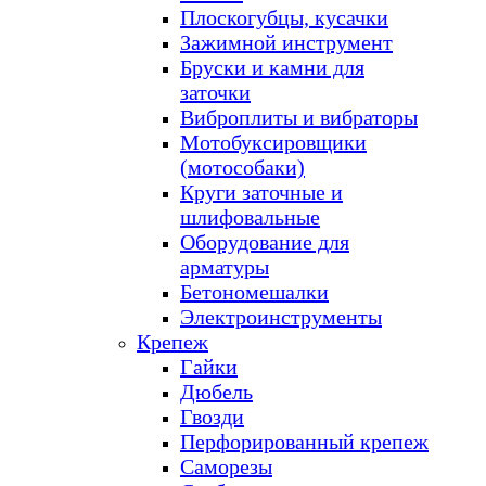
Плоскогубцы, кусачки
Зажимной инструмент
Бруски и камни для
заточки
Виброплиты и вибраторы
Мотобуксировщики
(мотособаки)
Круги заточные и
шлифовальные
Оборудование для
арматуры
Бетономешалки
Электроинструменты
Крепеж
Гайки
Дюбель
Гвозди
Перфорированный крепеж
Саморезы