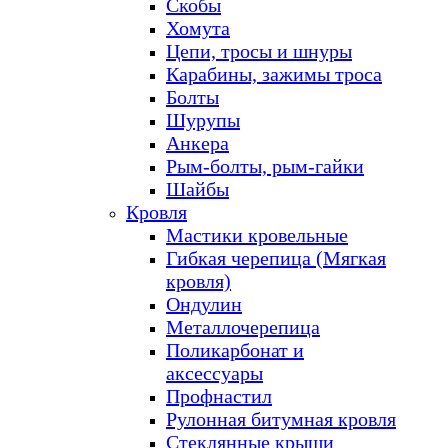
Скобы
Хомута
Цепи, тросы и шнуры
Карабины, зажимы троса
Болты
Шурупы
Анкера
Рым-болты, рым-гайки
Шайбы
Кровля
Мастики кровельные
Гибкая черепица (Мягкая
кровля)
Ондулин
Металлочерепица
Поликарбонат и
аксессуары
Профнастил
Рулонная битумная кровля
Стеклянные крыши