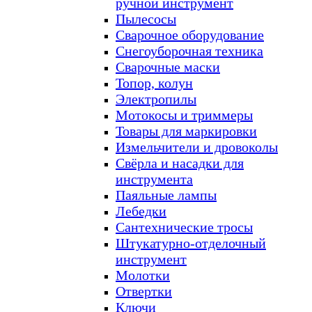
ручной инструмент
Пылесосы
Сварочное оборудование
Снегоуборочная техника
Сварочные маски
Топор, колун
Электропилы
Мотокосы и триммеры
Товары для маркировки
Измельчители и дровоколы
Свёрла и насадки для
инструмента
Паяльные лампы
Лебедки
Сантехнические тросы
Штукатурно-отделочный
инструмент
Молотки
Отвертки
Ключи