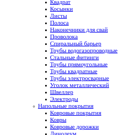
Квадрат
Косынки
Листы
Полоса
Наконечники для свай
Проволока
Спиральный барьер
Трубы водогазопроводные
Стальные фитинги
Трубы прямоугольные
Трубы квадратные
Трубы электросварные
Уголок металлический
Швеллер
Электроды
Напольные покрытия
Ковровые покрытия
Ковры
Ковровые дорожки
Линолеум