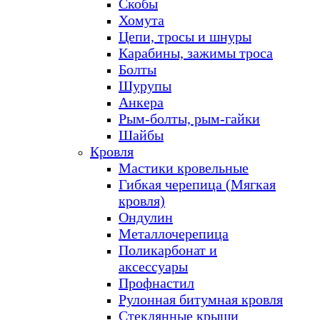
Скобы
Хомута
Цепи, тросы и шнуры
Карабины, зажимы троса
Болты
Шурупы
Анкера
Рым-болты, рым-гайки
Шайбы
Кровля
Мастики кровельные
Гибкая черепица (Мягкая
кровля)
Ондулин
Металлочерепица
Поликарбонат и
аксессуары
Профнастил
Рулонная битумная кровля
Стеклянные крыши