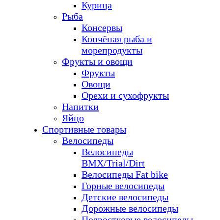
Курица
Рыба
Консервы
Копчёная рыба и
морепродукты
Фрукты и овощи
Фрукты
Овощи
Орехи и сухофрукты
Напитки
Яйцо
Спортивные товары
Велосипеды
Велосипеды
BMX/Trial/Dirt
Велосипеды Fat bike
Горные велосипеды
Детские велосипеды
Дорожные велосипеды
Подростковые велосипеды