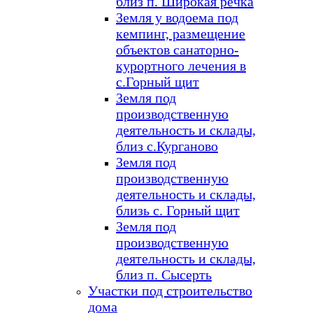
близ п. Широкая речка
Земля у водоема под
кемпинг, размещение
объектов санаторно-
курортного лечения в
с.Горный щит
Земля под
производственную
деятельность и склады,
близ с.Курганово
Земля под
производственную
деятельность и склады,
близь с. Горный щит
Земля под
производственную
деятельность и склады,
близ п. Сысерть
Участки под строительство
дома