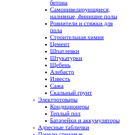
бетона
Самонивелирующиеся,
наливные, финишне полы
Ровнители и стяжки для
пола
Строительная химия
Цемент
Шпатлевки
Штукатурки
Щебень
Алебастр
Известь
Сажа
Скальный грунт
Электротовары
Кондиционеры
Теплый пол
Батарейки и аккумуляторы
Адресные таблички
Панели стеновые