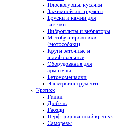
Плоскогубцы, кусачки
Зажимной инструмент
Бруски и камни для
заточки
Виброплиты и вибраторы
Мотобуксировщики
(мотособаки)
Круги заточные и
шлифовальные
Оборудование для
арматуры
Бетономешалки
Электроинструменты
Крепеж
Гайки
Дюбель
Гвозди
Перфорированный крепеж
Саморезы