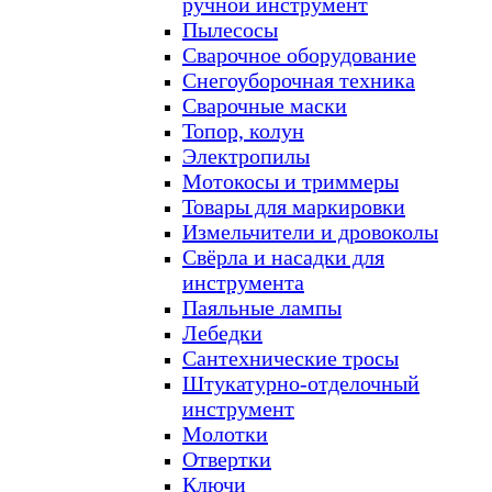
ручной инструмент
Пылесосы
Сварочное оборудование
Снегоуборочная техника
Сварочные маски
Топор, колун
Электропилы
Мотокосы и триммеры
Товары для маркировки
Измельчители и дровоколы
Свёрла и насадки для
инструмента
Паяльные лампы
Лебедки
Сантехнические тросы
Штукатурно-отделочный
инструмент
Молотки
Отвертки
Ключи