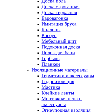
Доска пола
Доска строганная
Доска террасная
Евровагонка
Имитация бруса
Коллоны
Косоур
Мебельный щит
Подоконная доска
Полок для бани
Горбыль
Планкен
Изоляционные материалы
Герметики и аксессуары
Гидроизоляция
Мастика
Клейкие ленты
Монтажная пена и
аксессуары
Огнеупорная изоляция