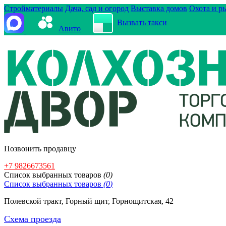
Стройматериалы
Дача, сад и огород
Выставка домов
Охота и р
Вызвать такси
Авито
Позвонить продавцу
+7 9826673561
Cписок выбранных товаров
(
0
)
Cписок выбранных товаров
(
0
)
Полевской тракт, Горный щит, Горнощитская, 42
Схема проезда