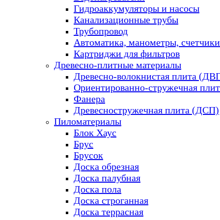
Гидроаккумуляторы и насосы
Канализационные трубы
Трубопровод
Автоматика, манометры, счетчики
Картриджи для фильтров
Древесно-плитные материалы
Древесно-волокнистая плита (ДВ
Ориентированно-стружечная плит
Фанера
Древесностружечная плита (ДСП)
Пиломатериалы
Блок Хаус
Брус
Брусок
Доска обрезная
Доска палубная
Доска пола
Доска строганная
Доска террасная