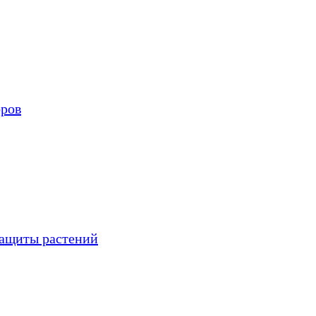
оров
защиты растений