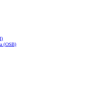
П)
а (OSB)