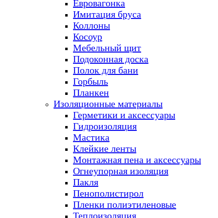
Евровагонка
Имитация бруса
Коллоны
Косоур
Мебельный щит
Подоконная доска
Полок для бани
Горбыль
Планкен
Изоляционные материалы
Герметики и аксессуары
Гидроизоляция
Мастика
Клейкие ленты
Монтажная пена и аксессуары
Огнеупорная изоляция
Пакля
Пенополистирол
Пленки полиэтиленовые
Теплоизоляция