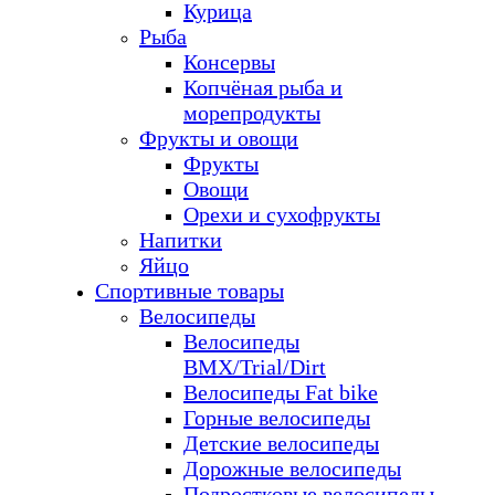
Курица
Рыба
Консервы
Копчёная рыба и
морепродукты
Фрукты и овощи
Фрукты
Овощи
Орехи и сухофрукты
Напитки
Яйцо
Спортивные товары
Велосипеды
Велосипеды
BMX/Trial/Dirt
Велосипеды Fat bike
Горные велосипеды
Детские велосипеды
Дорожные велосипеды
Подростковые велосипеды