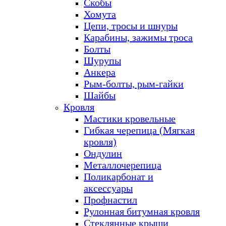
Скобы
Хомута
Цепи, тросы и шнуры
Карабины, зажимы троса
Болты
Шурупы
Анкера
Рым-болты, рым-гайки
Шайбы
Кровля
Мастики кровельные
Гибкая черепица (Мягкая
кровля)
Ондулин
Металлочерепица
Поликарбонат и
аксессуары
Профнастил
Рулонная битумная кровля
Стеклянные крыши