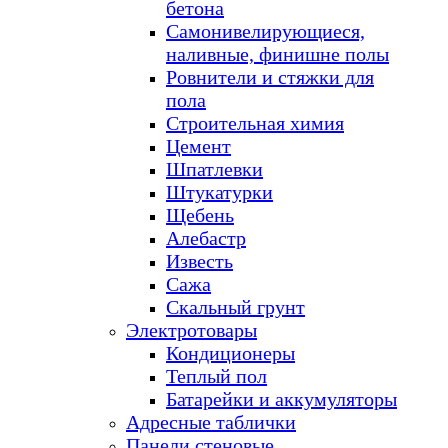
бетона
Самонивелирующиеся,
наливные, финишне полы
Ровнители и стяжки для
пола
Строительная химия
Цемент
Шпатлевки
Штукатурки
Щебень
Алебастр
Известь
Сажа
Скальный грунт
Электротовары
Кондиционеры
Теплый пол
Батарейки и аккумуляторы
Адресные таблички
Панели стеновые