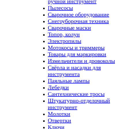
ручной инструмент
Пылесосы
Сварочное оборудование
Снегоуборочная техника
Сварочные маски
Топор, колун
Электропилы
Мотокосы и триммеры
Товары для маркировки
Измельчители и дровоколы
Свёрла и насадки для
инструмента
Паяльные лампы
Лебедки
Сантехнические тросы
Штукатурно-отделочный
инструмент
Молотки
Отвертки
Ключи