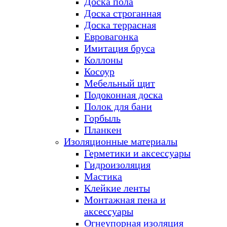
Доска пола
Доска строганная
Доска террасная
Евровагонка
Имитация бруса
Коллоны
Косоур
Мебельный щит
Подоконная доска
Полок для бани
Горбыль
Планкен
Изоляционные материалы
Герметики и аксессуары
Гидроизоляция
Мастика
Клейкие ленты
Монтажная пена и
аксессуары
Огнеупорная изоляция