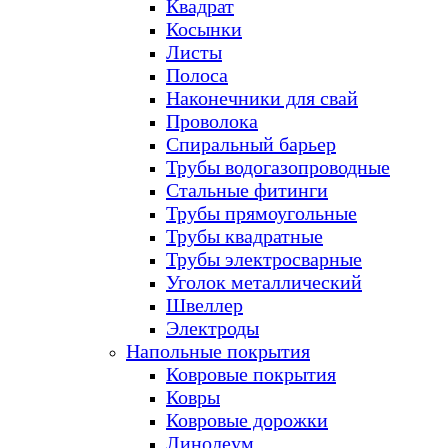
Квадрат
Косынки
Листы
Полоса
Наконечники для свай
Проволока
Спиральный барьер
Трубы водогазопроводные
Стальные фитинги
Трубы прямоугольные
Трубы квадратные
Трубы электросварные
Уголок металлический
Швеллер
Электроды
Напольные покрытия
Ковровые покрытия
Ковры
Ковровые дорожки
Линолеум