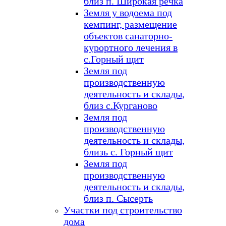
близ п. Широкая речка
Земля у водоема под
кемпинг, размещение
объектов санаторно-
курортного лечения в
с.Горный щит
Земля под
производственную
деятельность и склады,
близ с.Курганово
Земля под
производственную
деятельность и склады,
близь с. Горный щит
Земля под
производственную
деятельность и склады,
близ п. Сысерть
Участки под строительство
дома