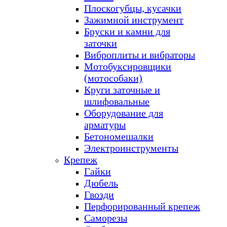
Плоскогубцы, кусачки
Зажимной инструмент
Бруски и камни для
заточки
Виброплиты и вибраторы
Мотобуксировщики
(мотособаки)
Круги заточные и
шлифовальные
Оборудование для
арматуры
Бетономешалки
Электроинструменты
Крепеж
Гайки
Дюбель
Гвозди
Перфорированный крепеж
Саморезы