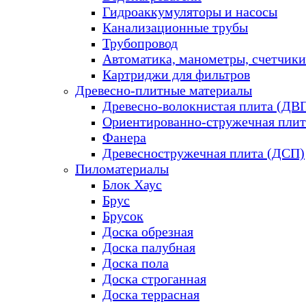
Гидроаккумуляторы и насосы
Канализационные трубы
Трубопровод
Автоматика, манометры, счетчики
Картриджи для фильтров
Древесно-плитные материалы
Древесно-волокнистая плита (ДВ
Ориентированно-стружечная плит
Фанера
Древесностружечная плита (ДСП)
Пиломатериалы
Блок Хаус
Брус
Брусок
Доска обрезная
Доска палубная
Доска пола
Доска строганная
Доска террасная