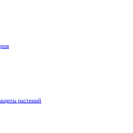
оров
защиты растений