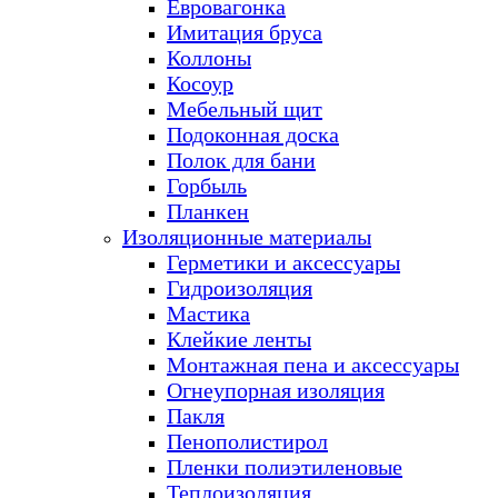
Евровагонка
Имитация бруса
Коллоны
Косоур
Мебельный щит
Подоконная доска
Полок для бани
Горбыль
Планкен
Изоляционные материалы
Герметики и аксессуары
Гидроизоляция
Мастика
Клейкие ленты
Монтажная пена и аксессуары
Огнеупорная изоляция
Пакля
Пенополистирол
Пленки полиэтиленовые
Теплоизоляция