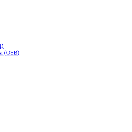
П)
а (OSB)