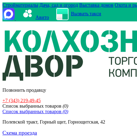
Стройматериалы
Дача, сад и огород
Выставка домов
Охота и р
Вызвать такси
Авито
Позвонить продавцу
+7 (343) 219-49-45
Cписок выбранных товаров
(
0
)
Cписок выбранных товаров
(
0
)
Полевской тракт, Горный щит, Горнощитская, 42
Схема проезда