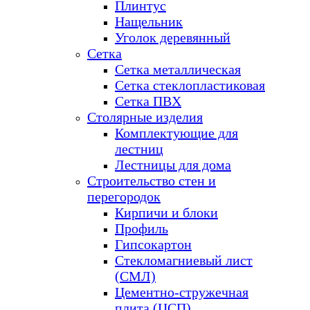
Плинтус
Нащельник
Уголок деревянный
Сетка
Сетка металлическая
Сетка стеклопластиковая
Сетка ПВХ
Столярные изделия
Комплектующие для
лестниц
Лестницы для дома
Строительство стен и
перегородок
Кирпичи и блоки
Профиль
Гипсокартон
Стекломагниевый лист
(СМЛ)
Цементно-стружечная
плита (ЦСП)