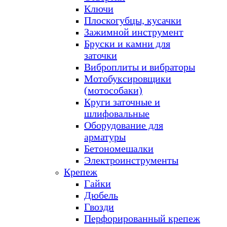
Ключи
Плоскогубцы, кусачки
Зажимной инструмент
Бруски и камни для
заточки
Виброплиты и вибраторы
Мотобуксировщики
(мотособаки)
Круги заточные и
шлифовальные
Оборудование для
арматуры
Бетономешалки
Электроинструменты
Крепеж
Гайки
Дюбель
Гвозди
Перфорированный крепеж