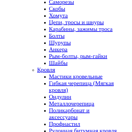
Саморезы
Скобы
Хомута
Цепи, тросы и шнуры
Карабины, зажимы троса
Болты
Шурупы
Анкера
Рым-болты, рым-гайки
Шайбы
Кровля
Мастики кровельные
Гибкая черепица (Мягкая
кровля)
Ондулин
Металлочерепица
Поликарбонат и
аксессуары
Профнастил
Рулонная битумная кровля