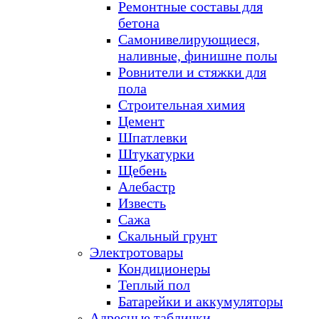
Ремонтные составы для
бетона
Самонивелирующиеся,
наливные, финишне полы
Ровнители и стяжки для
пола
Строительная химия
Цемент
Шпатлевки
Штукатурки
Щебень
Алебастр
Известь
Сажа
Скальный грунт
Электротовары
Кондиционеры
Теплый пол
Батарейки и аккумуляторы
Адресные таблички