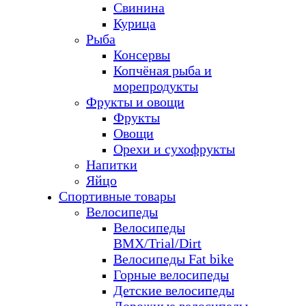
Свинина
Курица
Рыба
Консервы
Копчёная рыба и
морепродукты
Фрукты и овощи
Фрукты
Овощи
Орехи и сухофрукты
Напитки
Яйцо
Спортивные товары
Велосипеды
Велосипеды
BMX/Trial/Dirt
Велосипеды Fat bike
Горные велосипеды
Детские велосипеды