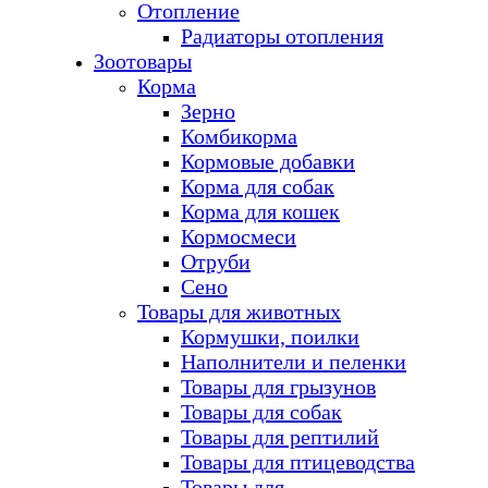
Отопление
Радиаторы отопления
Зоотовары
Корма
Зерно
Комбикорма
Кормовые добавки
Корма для собак
Корма для кошек
Кормосмеси
Отруби
Сено
Товары для животных
Кормушки, поилки
Наполнители и пеленки
Товары для грызунов
Товары для собак
Товары для рептилий
Товары для птицеводства
Товары для