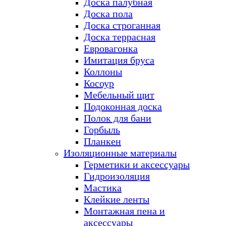
Доска палубная
Доска пола
Доска строганная
Доска террасная
Евровагонка
Имитация бруса
Коллоны
Косоур
Мебельный щит
Подоконная доска
Полок для бани
Горбыль
Планкен
Изоляционные материалы
Герметики и аксессуары
Гидроизоляция
Мастика
Клейкие ленты
Монтажная пена и
аксессуары