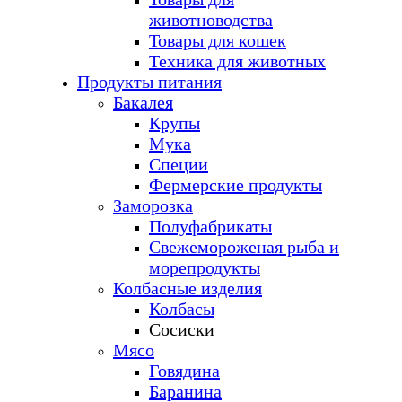
животноводства
Товары для кошек
Техника для животных
Продукты питания
Бакалея
Крупы
Мука
Специи
Фермерские продукты
Заморозка
Полуфабрикаты
Свежемороженая рыба и
морепродукты
Колбасные изделия
Колбасы
Сосиски
Мясо
Говядина
Баранина