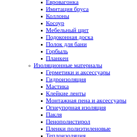
Евровагонка
Имитация бруса
Коллоны
Косоур
Мебельный щит
Подоконная доска
Полок для бани
Горбыль
Планкен
Изоляционные материалы
Герметики и аксессуары
Гидроизоляция
Мастика
Клейкие ленты
Монтажная пена и аксессуары
Огнеупорная изоляция
Пакля
Пенополистирол
Пленки полиэтиленовые
Теплоизоляция