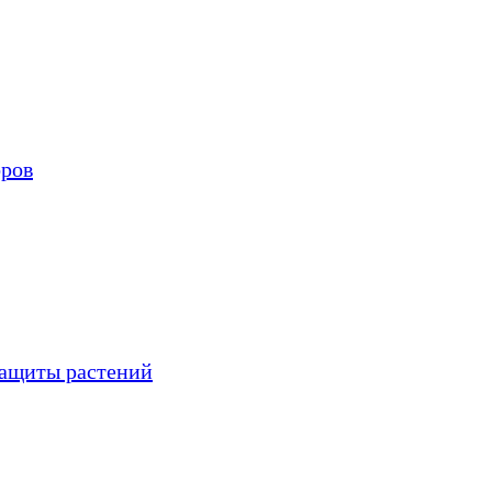
оров
защиты растений