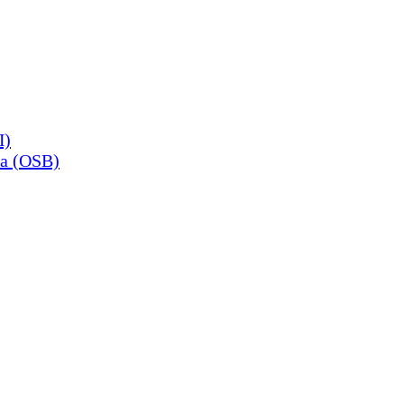
П)
а (OSB)