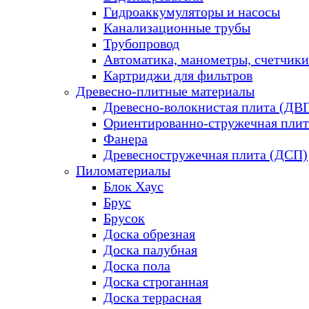
Гидроаккумуляторы и насосы
Канализационные трубы
Трубопровод
Автоматика, манометры, счетчики
Картриджи для фильтров
Древесно-плитные материалы
Древесно-волокнистая плита (ДВ
Ориентированно-стружечная плит
Фанера
Древесностружечная плита (ДСП)
Пиломатериалы
Блок Хаус
Брус
Брусок
Доска обрезная
Доска палубная
Доска пола
Доска строганная
Доска террасная