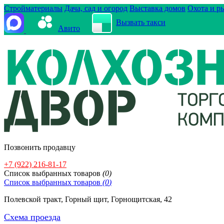
Стройматериалы
Дача, сад и огород
Выставка домов
Охота и р
Вызвать такси
Авито
Позвонить продавцу
+7 (922) 216-81-17
Cписок выбранных товаров
(
0
)
Cписок выбранных товаров
(
0
)
Полевской тракт, Горный щит, Горнощитская, 42
Схема проезда