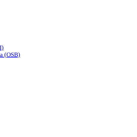
П)
а (OSB)