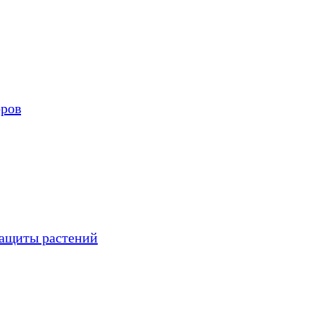
оров
защиты растений