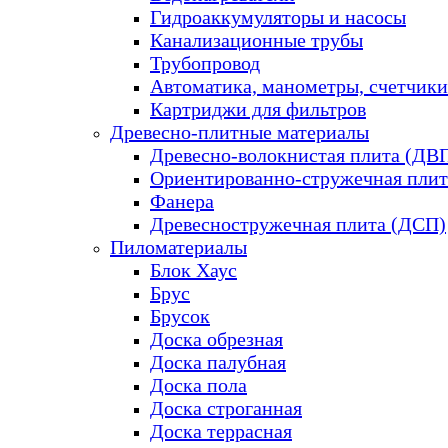
Гидроаккумуляторы и насосы
Канализационные трубы
Трубопровод
Автоматика, манометры, счетчики
Картриджи для фильтров
Древесно-плитные материалы
Древесно-волокнистая плита (ДВ
Ориентированно-стружечная плит
Фанера
Древесностружечная плита (ДСП)
Пиломатериалы
Блок Хаус
Брус
Брусок
Доска обрезная
Доска палубная
Доска пола
Доска строганная
Доска террасная