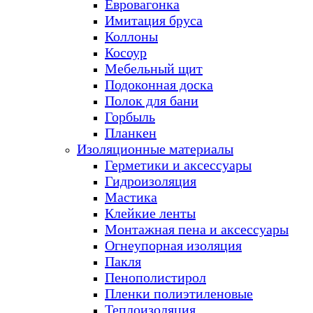
Евровагонка
Имитация бруса
Коллоны
Косоур
Мебельный щит
Подоконная доска
Полок для бани
Горбыль
Планкен
Изоляционные материалы
Герметики и аксессуары
Гидроизоляция
Мастика
Клейкие ленты
Монтажная пена и аксессуары
Огнеупорная изоляция
Пакля
Пенополистирол
Пленки полиэтиленовые
Теплоизоляция