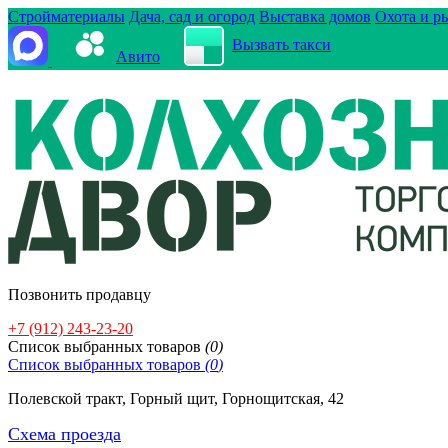
Стройматериалы
Дача, сад и огород
Выставка домов
Охота и р
Вызвать такси
Авито
Позвонить продавцу
+7 (912) 243-23-20
Cписок выбранных товаров
(
0
)
Cписок выбранных товаров
(
0
)
Полевской тракт, Горный щит, Горнощитская, 42
Схема проезда