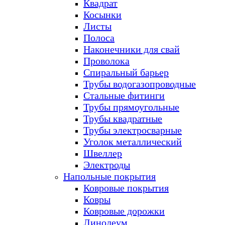
Квадрат
Косынки
Листы
Полоса
Наконечники для свай
Проволока
Спиральный барьер
Трубы водогазопроводные
Стальные фитинги
Трубы прямоугольные
Трубы квадратные
Трубы электросварные
Уголок металлический
Швеллер
Электроды
Напольные покрытия
Ковровые покрытия
Ковры
Ковровые дорожки
Линолеум