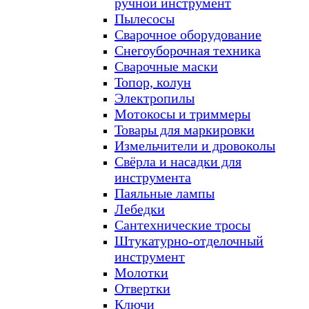
ручной инструмент
Пылесосы
Сварочное оборудование
Снегоуборочная техника
Сварочные маски
Топор, колун
Электропилы
Мотокосы и триммеры
Товары для маркировки
Измельчители и дровоколы
Свёрла и насадки для
инструмента
Паяльные лампы
Лебедки
Сантехнические тросы
Штукатурно-отделочный
инструмент
Молотки
Отвертки
Ключи