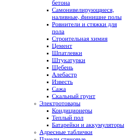
бетона
Самонивелирующиеся,
наливные, финишне полы
Ровнители и стяжки для
пола
Строительная химия
Цемент
Шпатлевки
Штукатурки
Щебень
Алебастр
Известь
Сажа
Скальный грунт
Электротовары
Кондиционеры
Теплый пол
Батарейки и аккумуляторы
Адресные таблички
Панели стеновые