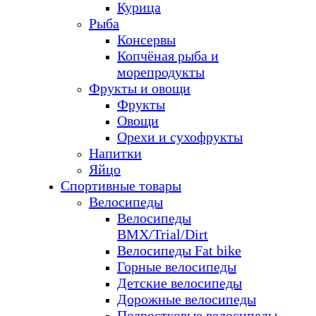
Курица
Рыба
Консервы
Копчёная рыба и
морепродукты
Фрукты и овощи
Фрукты
Овощи
Орехи и сухофрукты
Напитки
Яйцо
Спортивные товары
Велосипеды
Велосипеды
BMX/Trial/Dirt
Велосипеды Fat bike
Горные велосипеды
Детские велосипеды
Дорожные велосипеды
Подростковые велосипеды