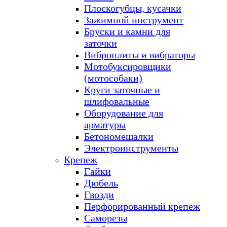
Плоскогубцы, кусачки
Зажимной инструмент
Бруски и камни для
заточки
Виброплиты и вибраторы
Мотобуксировщики
(мотособаки)
Круги заточные и
шлифовальные
Оборудование для
арматуры
Бетономешалки
Электроинструменты
Крепеж
Гайки
Дюбель
Гвозди
Перфорированный крепеж
Саморезы