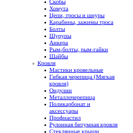
Скобы
Хомута
Цепи, тросы и шнуры
Карабины, зажимы троса
Болты
Шурупы
Анкера
Рым-болты, рым-гайки
Шайбы
Кровля
Мастики кровельные
Гибкая черепица (Мягкая
кровля)
Ондулин
Металлочерепица
Поликарбонат и
аксессуары
Профнастил
Рулонная битумная кровля
Стеклянные крыши