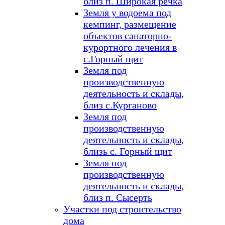
близ п. Широкая речка
Земля у водоема под
кемпинг, размещение
объектов санаторно-
курортного лечения в
с.Горный щит
Земля под
производственную
деятельность и склады,
близ с.Курганово
Земля под
производственную
деятельность и склады,
близь с. Горный щит
Земля под
производственную
деятельность и склады,
близ п. Сысерть
Участки под строительство
дома