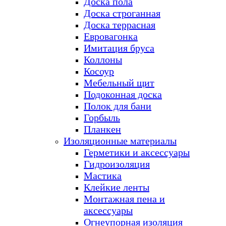
Доска пола
Доска строганная
Доска террасная
Евровагонка
Имитация бруса
Коллоны
Косоур
Мебельный щит
Подоконная доска
Полок для бани
Горбыль
Планкен
Изоляционные материалы
Герметики и аксессуары
Гидроизоляция
Мастика
Клейкие ленты
Монтажная пена и
аксессуары
Огнеупорная изоляция