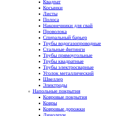
Квадрат
Косынки
Листы
Полоса
Наконечники для свай
Проволока
Спиральный барьер
Трубы водогазопроводные
Стальные фитинги
Трубы прямоугольные
Трубы квадратные
Трубы электросварные
Уголок металлический
Швеллер
Электроды
Напольные покрытия
Ковровые покрытия
Ковры
Ковровые дорожки
Линолеум