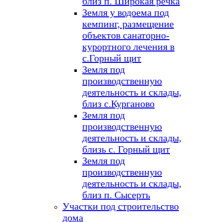
близ п. Широкая речка
Земля у водоема под
кемпинг, размещение
объектов санаторно-
курортного лечения в
с.Горный щит
Земля под
производственную
деятельность и склады,
близ с.Курганово
Земля под
производственную
деятельность и склады,
близь с. Горный щит
Земля под
производственную
деятельность и склады,
близ п. Сысерть
Участки под строительство
дома