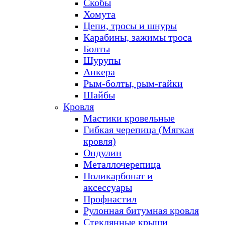
Скобы
Хомута
Цепи, тросы и шнуры
Карабины, зажимы троса
Болты
Шурупы
Анкера
Рым-болты, рым-гайки
Шайбы
Кровля
Мастики кровельные
Гибкая черепица (Мягкая
кровля)
Ондулин
Металлочерепица
Поликарбонат и
аксессуары
Профнастил
Рулонная битумная кровля
Стеклянные крыши