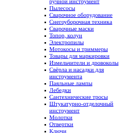
ручной инструмент
Пылесосы
Сварочное оборудование
Снегоуборочная техника
Сварочные маски
Топор, колун
Электропилы
Мотокосы и триммеры
Товары для маркировки
Измельчители и дровоколы
Свёрла и насадки для
инструмента
Паяльные лампы
Лебедки
Сантехнические тросы
Штукатурно-отделочный
инструмент
Молотки
Отвертки
Ключи