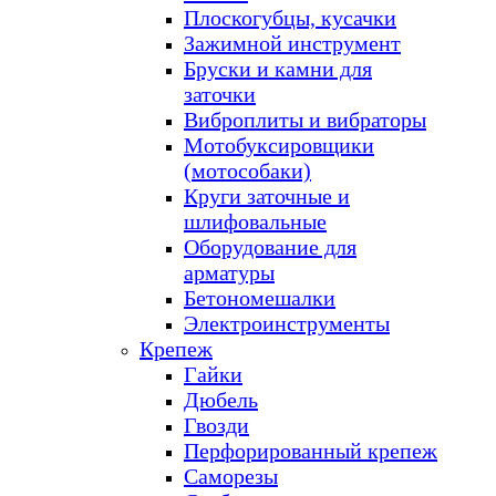
Плоскогубцы, кусачки
Зажимной инструмент
Бруски и камни для
заточки
Виброплиты и вибраторы
Мотобуксировщики
(мотособаки)
Круги заточные и
шлифовальные
Оборудование для
арматуры
Бетономешалки
Электроинструменты
Крепеж
Гайки
Дюбель
Гвозди
Перфорированный крепеж
Саморезы