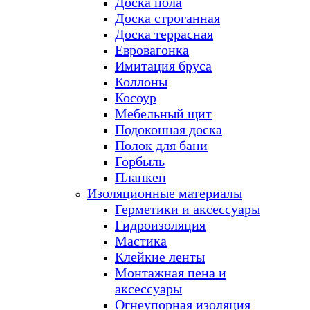
Доска пола
Доска строганная
Доска террасная
Евровагонка
Имитация бруса
Коллоны
Косоур
Мебельный щит
Подоконная доска
Полок для бани
Горбыль
Планкен
Изоляционные материалы
Герметики и аксессуары
Гидроизоляция
Мастика
Клейкие ленты
Монтажная пена и
аксессуары
Огнеупорная изоляция