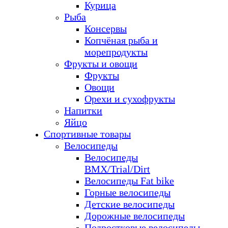
Курица
Рыба
Консервы
Копчёная рыба и
морепродукты
Фрукты и овощи
Фрукты
Овощи
Орехи и сухофрукты
Напитки
Яйцо
Спортивные товары
Велосипеды
Велосипеды
BMX/Trial/Dirt
Велосипеды Fat bike
Горные велосипеды
Детские велосипеды
Дорожные велосипеды
Подростковые велосипеды