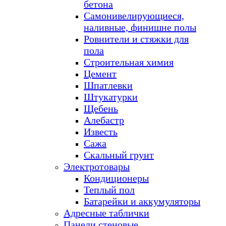
бетона
Самонивелирующиеся,
наливные, финишне полы
Ровнители и стяжки для
пола
Строительная химия
Цемент
Шпатлевки
Штукатурки
Щебень
Алебастр
Известь
Сажа
Скальный грунт
Электротовары
Кондиционеры
Теплый пол
Батарейки и аккумуляторы
Адресные таблички
Панели стеновые