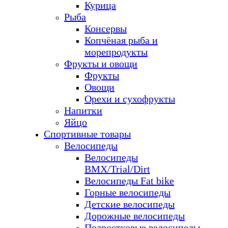
Курица
Рыба
Консервы
Копчёная рыба и
морепродукты
Фрукты и овощи
Фрукты
Овощи
Орехи и сухофрукты
Напитки
Яйцо
Спортивные товары
Велосипеды
Велосипеды
BMX/Trial/Dirt
Велосипеды Fat bike
Горные велосипеды
Детские велосипеды
Дорожные велосипеды
Подростковые велосипеды