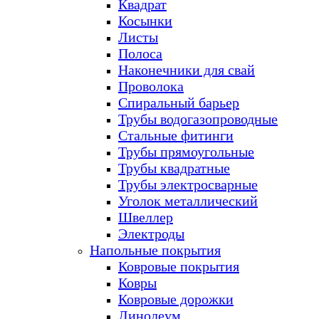
Квадрат
Косынки
Листы
Полоса
Наконечники для свай
Проволока
Спиральный барьер
Трубы водогазопроводные
Стальные фитинги
Трубы прямоугольные
Трубы квадратные
Трубы электросварные
Уголок металлический
Швеллер
Электроды
Напольные покрытия
Ковровые покрытия
Ковры
Ковровые дорожки
Линолеум