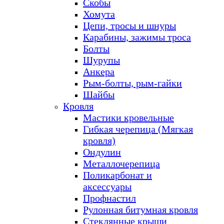
Скобы
Хомута
Цепи, тросы и шнуры
Карабины, зажимы троса
Болты
Шурупы
Анкера
Рым-болты, рым-гайки
Шайбы
Кровля
Мастики кровельные
Гибкая черепица (Мягкая
кровля)
Ондулин
Металлочерепица
Поликарбонат и
аксессуары
Профнастил
Рулонная битумная кровля
Стеклянные крыши