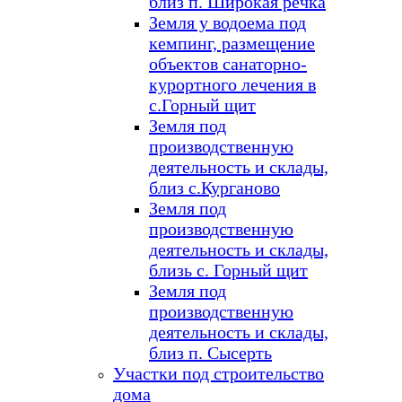
близ п. Широкая речка
Земля у водоема под
кемпинг, размещение
объектов санаторно-
курортного лечения в
с.Горный щит
Земля под
производственную
деятельность и склады,
близ с.Курганово
Земля под
производственную
деятельность и склады,
близь с. Горный щит
Земля под
производственную
деятельность и склады,
близ п. Сысерть
Участки под строительство
дома