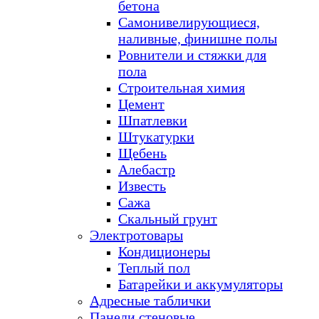
бетона
Самонивелирующиеся,
наливные, финишне полы
Ровнители и стяжки для
пола
Строительная химия
Цемент
Шпатлевки
Штукатурки
Щебень
Алебастр
Известь
Сажа
Скальный грунт
Электротовары
Кондиционеры
Теплый пол
Батарейки и аккумуляторы
Адресные таблички
Панели стеновые