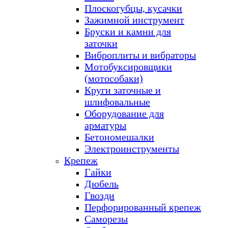
Плоскогубцы, кусачки
Зажимной инструмент
Бруски и камни для
заточки
Виброплиты и вибраторы
Мотобуксировщики
(мотособаки)
Круги заточные и
шлифовальные
Оборудование для
арматуры
Бетономешалки
Электроинструменты
Крепеж
Гайки
Дюбель
Гвозди
Перфорированный крепеж
Саморезы