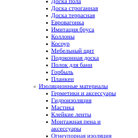
Доска пола
Доска строганная
Доска террасная
Евровагонка
Имитация бруса
Коллоны
Косоур
Мебельный щит
Подоконная доска
Полок для бани
Горбыль
Планкен
Изоляционные материалы
Герметики и аксессуары
Гидроизоляция
Мастика
Клейкие ленты
Монтажная пена и
аксессуары
Огнеупорная изоляция