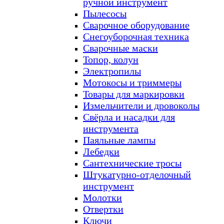
ручной инструмент
Пылесосы
Сварочное оборудование
Снегоуборочная техника
Сварочные маски
Топор, колун
Электропилы
Мотокосы и триммеры
Товары для маркировки
Измельчители и дровоколы
Свёрла и насадки для
инструмента
Паяльные лампы
Лебедки
Сантехнические тросы
Штукатурно-отделочный
инструмент
Молотки
Отвертки
Ключи