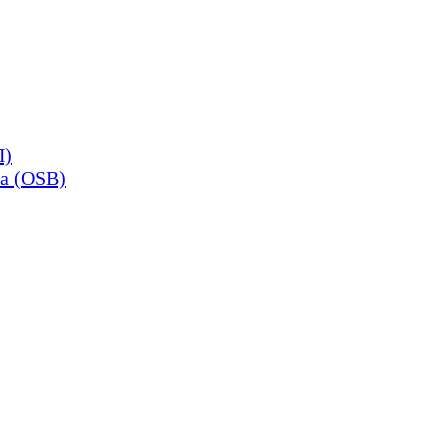
П)
а (OSB)