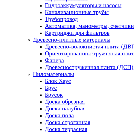
Гидроаккумуляторы и насосы
Канализационные трубы
Трубопровод
Автоматика, манометры, счетчики
Картриджи для фильтров
Древесно-плитные материалы
Древесно-волокнистая плита (ДВ
Ориентированно-стружечная плит
Фанера
Древесностружечная плита (ДСП)
Пиломатериалы
Блок Хаус
Брус
Брусок
Доска обрезная
Доска палубная
Доска пола
Доска строганная
Доска террасная