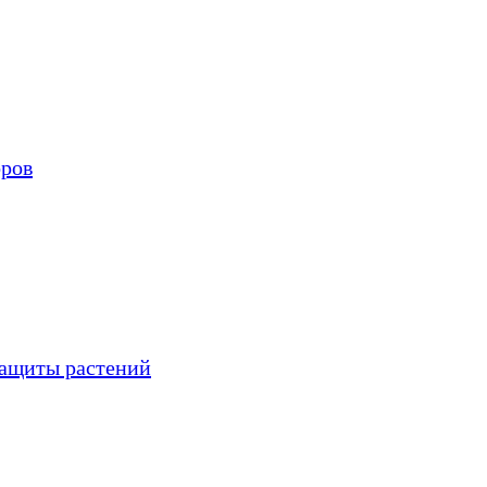
оров
защиты растений