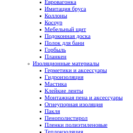
Евровагонка
Имитация бруса
Коллоны
Косоур
Мебельный щит
Подоконная доска
Полок для бани
Горбыль
Планкен
Изоляционные материалы
Герметики и аксессуары
Гидроизоляция
Мастика
Клейкие ленты
Монтажная пена и аксессуары
Огнеупорная изоляция
Пакля
Пенополистирол
Пленки полиэтиленовые
Теплоизоляция