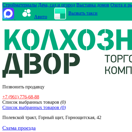
Стройматериалы
Дача, сад и огород
Выставка домов
Охота и р
Вызвать такси
Авито
Позвонить продавцу
+7 (961) 776-68-88
Cписок выбранных товаров
(
0
)
Cписок выбранных товаров
(
0
)
Полевской тракт, Горный щит, Горнощитская, 42
Схема проезда