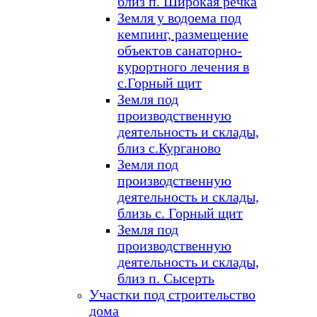
близ п. Широкая речка
Земля у водоема под
кемпинг, размещение
объектов санаторно-
курортного лечения в
с.Горный щит
Земля под
производственную
деятельность и склады,
близ с.Курганово
Земля под
производственную
деятельность и склады,
близь с. Горный щит
Земля под
производственную
деятельность и склады,
близ п. Сысерть
Участки под строительство
дома