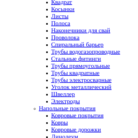
Квадрат
Косынки
Листы
Полоса
Наконечники для свай
Проволока
Спиральный барьер
Трубы водогазопроводные
Стальные фитинги
Трубы прямоугольные
Трубы квадратные
Трубы электросварные
Уголок металлический
Швеллер
Электроды
Напольные покрытия
Ковровые покрытия
Ковры
Ковровые дорожки
Линолеум