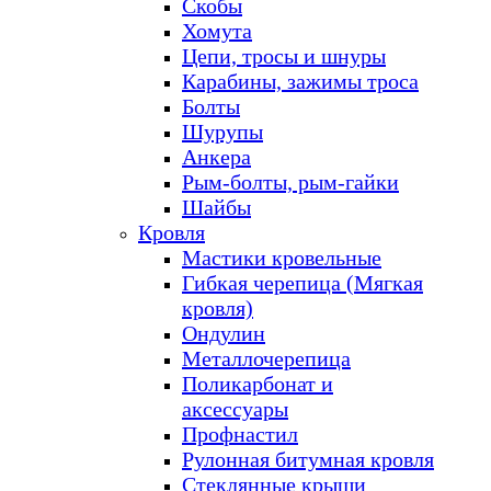
Скобы
Хомута
Цепи, тросы и шнуры
Карабины, зажимы троса
Болты
Шурупы
Анкера
Рым-болты, рым-гайки
Шайбы
Кровля
Мастики кровельные
Гибкая черепица (Мягкая
кровля)
Ондулин
Металлочерепица
Поликарбонат и
аксессуары
Профнастил
Рулонная битумная кровля
Стеклянные крыши