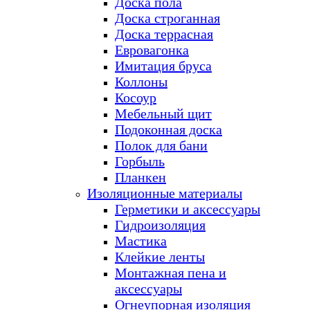
Доска пола
Доска строганная
Доска террасная
Евровагонка
Имитация бруса
Коллоны
Косоур
Мебельный щит
Подоконная доска
Полок для бани
Горбыль
Планкен
Изоляционные материалы
Герметики и аксессуары
Гидроизоляция
Мастика
Клейкие ленты
Монтажная пена и
аксессуары
Огнеупорная изоляция