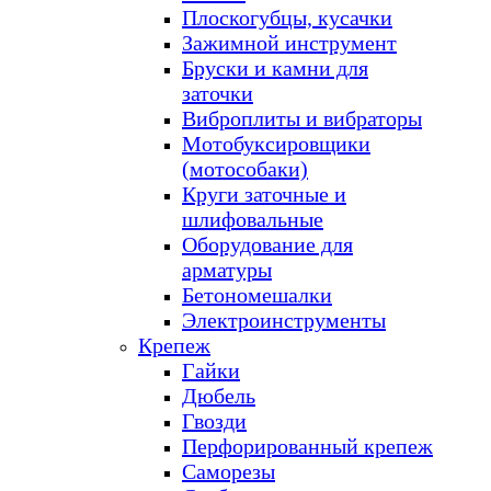
Плоскогубцы, кусачки
Зажимной инструмент
Бруски и камни для
заточки
Виброплиты и вибраторы
Мотобуксировщики
(мотособаки)
Круги заточные и
шлифовальные
Оборудование для
арматуры
Бетономешалки
Электроинструменты
Крепеж
Гайки
Дюбель
Гвозди
Перфорированный крепеж
Саморезы