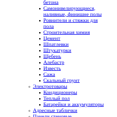
бетона
Самонивелирующиеся,
наливные, финишне полы
Ровнители и стяжки для
пола
Строительная химия
Цемент
Шпатлевки
Штукатурки
Щебень
Алебастр
Известь
Сажа
Скальный грунт
Электротовары
Кондиционеры
Теплый пол
Батарейки и аккумуляторы
Адресные таблички
Панели стеновые