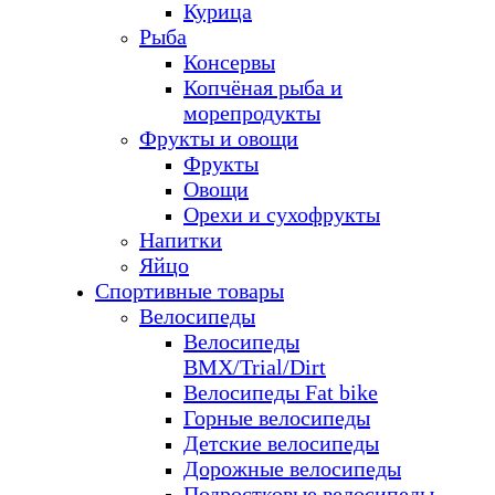
Курица
Рыба
Консервы
Копчёная рыба и
морепродукты
Фрукты и овощи
Фрукты
Овощи
Орехи и сухофрукты
Напитки
Яйцо
Спортивные товары
Велосипеды
Велосипеды
BMX/Trial/Dirt
Велосипеды Fat bike
Горные велосипеды
Детские велосипеды
Дорожные велосипеды
Подростковые велосипеды