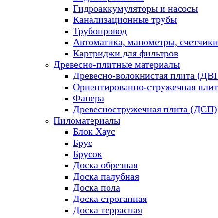
Гидроаккумуляторы и насосы
Канализационные трубы
Трубопровод
Автоматика, манометры, счетчики
Картриджи для фильтров
Древесно-плитные материалы
Древесно-волокнистая плита (ДВ
Ориентированно-стружечная плит
Фанера
Древесностружечная плита (ДСП)
Пиломатериалы
Блок Хаус
Брус
Брусок
Доска обрезная
Доска палубная
Доска пола
Доска строганная
Доска террасная