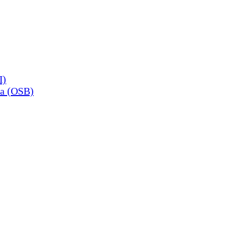
П)
а (OSB)