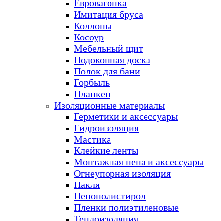
Евровагонка
Имитация бруса
Коллоны
Косоур
Мебельный щит
Подоконная доска
Полок для бани
Горбыль
Планкен
Изоляционные материалы
Герметики и аксессуары
Гидроизоляция
Мастика
Клейкие ленты
Монтажная пена и аксессуары
Огнеупорная изоляция
Пакля
Пенополистирол
Пленки полиэтиленовые
Теплоизоляция