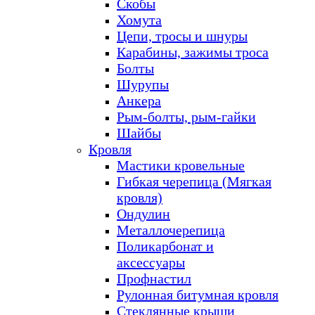
Скобы
Хомута
Цепи, тросы и шнуры
Карабины, зажимы троса
Болты
Шурупы
Анкера
Рым-болты, рым-гайки
Шайбы
Кровля
Мастики кровельные
Гибкая черепица (Мягкая
кровля)
Ондулин
Металлочерепица
Поликарбонат и
аксессуары
Профнастил
Рулонная битумная кровля
Стеклянные крыши