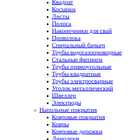
Квадрат
Косынки
Листы
Полоса
Наконечники для свай
Проволока
Спиральный барьер
Трубы водогазопроводные
Стальные фитинги
Трубы прямоугольные
Трубы квадратные
Трубы электросварные
Уголок металлический
Швеллер
Электроды
Напольные покрытия
Ковровые покрытия
Ковры
Ковровые дорожки
Линолеум