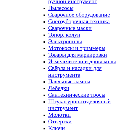
ручной инструмент
Пылесосы
Сварочное оборудование
Снегоуборочная техника
Сварочные маски
Топор, колун
Электропилы
Мотокосы и триммеры
Товары для маркировки
Измельчители и дровоколы
Свёрла и насадки для
инструмента
Паяльные лампы
Лебедки
Сантехнические тросы
Штукатурно-отделочный
инструмент
Молотки
Отвертки
Ключи