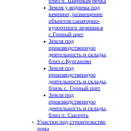
близ п. Широкая речка
Земля у водоема под
кемпинг, размещение
объектов санаторно-
курортного лечения в
с.Горный щит
Земля под
производственную
деятельность и склады,
близ с.Курганово
Земля под
производственную
деятельность и склады,
близь с. Горный щит
Земля под
производственную
деятельность и склады,
близ п. Сысерть
Участки под строительство
дома