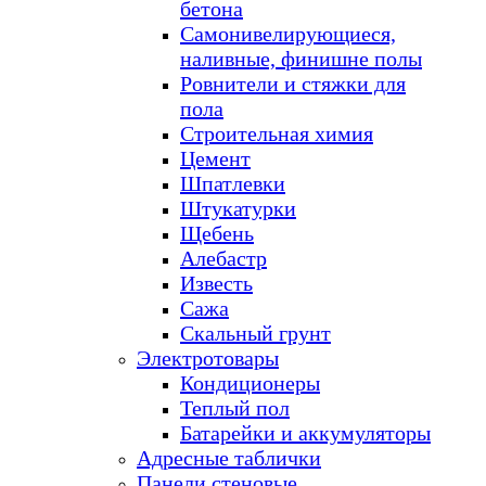
бетона
Самонивелирующиеся,
наливные, финишне полы
Ровнители и стяжки для
пола
Строительная химия
Цемент
Шпатлевки
Штукатурки
Щебень
Алебастр
Известь
Сажа
Скальный грунт
Электротовары
Кондиционеры
Теплый пол
Батарейки и аккумуляторы
Адресные таблички
Панели стеновые