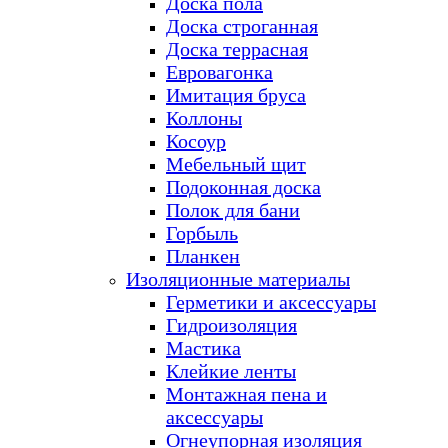
Доска пола
Доска строганная
Доска террасная
Евровагонка
Имитация бруса
Коллоны
Косоур
Мебельный щит
Подоконная доска
Полок для бани
Горбыль
Планкен
Изоляционные материалы
Герметики и аксессуары
Гидроизоляция
Мастика
Клейкие ленты
Монтажная пена и
аксессуары
Огнеупорная изоляция