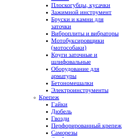
Плоскогубцы, кусачки
Зажимной инструмент
Бруски и камни для
заточки
Виброплиты и вибраторы
Мотобуксировщики
(мотособаки)
Круги заточные и
шлифовальные
Оборудование для
арматуры
Бетономешалки
Электроинструменты
Крепеж
Гайки
Дюбель
Гвозди
Перфорированный крепеж
Саморезы