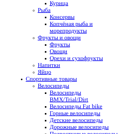
Курица
Рыба
Консервы
Копчёная рыба и
морепродукты
Фрукты и овощи
Фрукты
Овощи
Орехи и сухофрукты
Напитки
Яйцо
Спортивные товары
Велосипеды
Велосипеды
BMX/Trial/Dirt
Велосипеды Fat bike
Горные велосипеды
Детские велосипеды
Дорожные велосипеды
Подростковые велосипеды