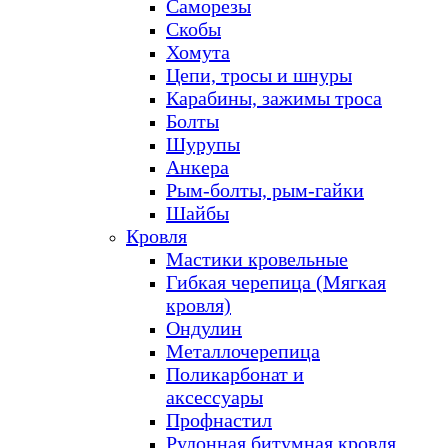
Саморезы
Скобы
Хомута
Цепи, тросы и шнуры
Карабины, зажимы троса
Болты
Шурупы
Анкера
Рым-болты, рым-гайки
Шайбы
Кровля
Мастики кровельные
Гибкая черепица (Мягкая
кровля)
Ондулин
Металлочерепица
Поликарбонат и
аксессуары
Профнастил
Рулонная битумная кровля