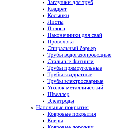
Заглушки для труб
Квадрат
Косынки
Листы
Полоса
Наконечники для свай
Проволока
Спиральный барьер
Трубы водогазопроводные
Стальные фитинги
Трубы прямоугольные
Трубы квадратные
Трубы электросварные
Уголок металлический
Швеллер
Электроды
Напольные покрытия
Ковровые покрытия
Ковры
Ковровые дорожки