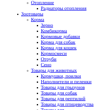
Отопление
Радиаторы отопления
Зоотовары
Корма
Зерно
Комбикорма
Кормовые добавки
Корма для собак
Корма для кошек
Кормосмеси
Отруби
Сено
Товары для животных
Кормушки, поилки
Наполнители и пеленки
Товары для грызунов
Товары для собак
Товары для рептилий
Товары для птицеводства
Товары для