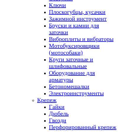
Ключи
Плоскогубцы, кусачки
Зажимной инструмент
Бруски и камни для
заточки
Виброплиты и вибраторы
Мотобуксировщики
(мотособаки)
Круги заточные и
шлифовальные
Оборудование для
арматуры
Бетономешалки
Электроинструменты
Крепеж
Гайки
Дюбель
Гвозди
Перфорированный крепеж