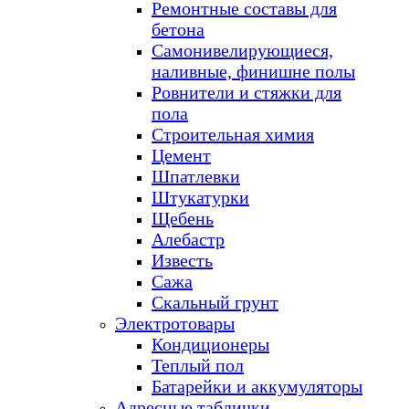
Ремонтные составы для
бетона
Самонивелирующиеся,
наливные, финишне полы
Ровнители и стяжки для
пола
Строительная химия
Цемент
Шпатлевки
Штукатурки
Щебень
Алебастр
Известь
Сажа
Скальный грунт
Электротовары
Кондиционеры
Теплый пол
Батарейки и аккумуляторы
Адресные таблички