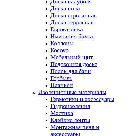
Доска палубная
Доска пола
Доска строганная
Доска террасная
Евровагонка
Имитация бруса
Коллоны
Косоур
Мебельный щит
Подоконная доска
Полок для бани
Горбыль
Планкен
Изоляционные материалы
Герметики и аксессуары
Гидроизоляция
Мастика
Клейкие ленты
Монтажная пена и
аксессуары