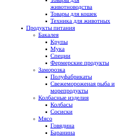
животноводства
Товары для кошек
Техника для животных
Продукты питания
Бакалея
Крупы
Мука
Специи
Фермерские продукты
Заморозка
Полуфабрикаты
Свежемороженая рыба и
морепродукты
Колбасные изделия
Колбасы
Сосиски
Мясо
Говядина
Баранина