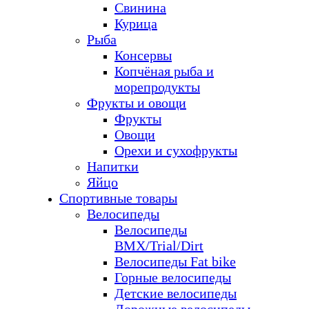
Свинина
Курица
Рыба
Консервы
Копчёная рыба и
морепродукты
Фрукты и овощи
Фрукты
Овощи
Орехи и сухофрукты
Напитки
Яйцо
Спортивные товары
Велосипеды
Велосипеды
BMX/Trial/Dirt
Велосипеды Fat bike
Горные велосипеды
Детские велосипеды