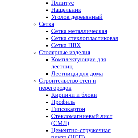
Плинтус
Нащельник
Уголок деревянный
Сетка
Сетка металлическая
Сетка стеклопластиковая
Сетка ПВХ
Столярные изделия
Комплектующие для
лестниц
Лестницы для дома
Строительство стен и
перегородок
Кирпичи и блоки
Профиль
Гипсокартон
Стекломагниевый лист
(СМЛ)
Цементно-стружечная
плита (ЦСП)