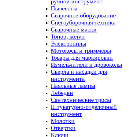
ручной инструмент
Пылесосы
Сварочное оборудование
Снегоуборочная техника
Сварочные маски
Топор, колун
Электропилы
Мотокосы и триммеры
Товары для маркировки
Измельчители и дровоколы
Свёрла и насадки для
инструмента
Паяльные лампы
Лебедки
Сантехнические тросы
Штукатурно-отделочный
инструмент
Молотки
Отвертки
Ключи