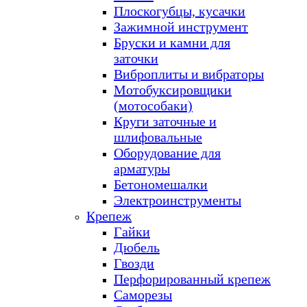
Плоскогубцы, кусачки
Зажимной инструмент
Бруски и камни для
заточки
Виброплиты и вибраторы
Мотобуксировщики
(мотособаки)
Круги заточные и
шлифовальные
Оборудование для
арматуры
Бетономешалки
Электроинструменты
Крепеж
Гайки
Дюбель
Гвозди
Перфорированный крепеж
Саморезы