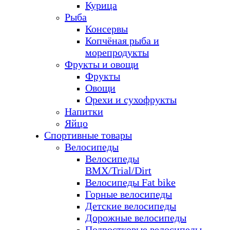
Курица
Рыба
Консервы
Копчёная рыба и
морепродукты
Фрукты и овощи
Фрукты
Овощи
Орехи и сухофрукты
Напитки
Яйцо
Спортивные товары
Велосипеды
Велосипеды
BMX/Trial/Dirt
Велосипеды Fat bike
Горные велосипеды
Детские велосипеды
Дорожные велосипеды
Подростковые велосипеды