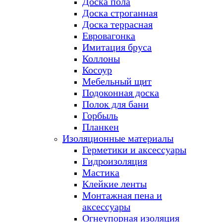
Доска пола
Доска строганная
Доска террасная
Евровагонка
Имитация бруса
Коллоны
Косоур
Мебельный щит
Подоконная доска
Полок для бани
Горбыль
Планкен
Изоляционные материалы
Герметики и аксессуары
Гидроизоляция
Мастика
Клейкие ленты
Монтажная пена и
аксессуары
Огнеупорная изоляция