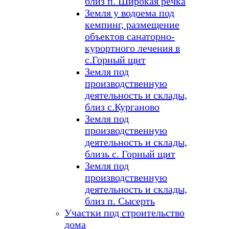
близ п. Широкая речка
Земля у водоема под
кемпинг, размещение
объектов санаторно-
курортного лечения в
с.Горный щит
Земля под
производственную
деятельность и склады,
близ с.Курганово
Земля под
производственную
деятельность и склады,
близь с. Горный щит
Земля под
производственную
деятельность и склады,
близ п. Сысерть
Участки под строительство
дома