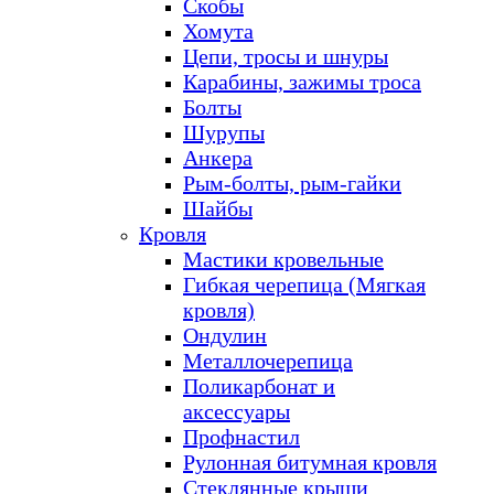
Скобы
Хомута
Цепи, тросы и шнуры
Карабины, зажимы троса
Болты
Шурупы
Анкера
Рым-болты, рым-гайки
Шайбы
Кровля
Мастики кровельные
Гибкая черепица (Мягкая
кровля)
Ондулин
Металлочерепица
Поликарбонат и
аксессуары
Профнастил
Рулонная битумная кровля
Стеклянные крыши