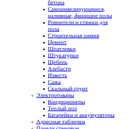
бетона
Самонивелирующиеся,
наливные, финишне полы
Ровнители и стяжки для
пола
Строительная химия
Цемент
Шпатлевки
Штукатурки
Щебень
Алебастр
Известь
Сажа
Скальный грунт
Электротовары
Кондиционеры
Теплый пол
Батарейки и аккумуляторы
Адресные таблички
Панели стеновые