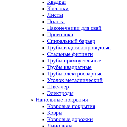
Квадрат
Косынки
Листы
Полоса
Наконечники для свай
Проволока
Спиральный барьер
Трубы водогазопроводные
Стальные фитинги
Трубы прямоугольные
Трубы квадратные
Трубы электросварные
Уголок металлический
Швеллер
Электроды
Напольные покрытия
Ковровые покрытия
Ковры
Ковровые дорожки
Линолеум