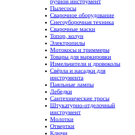
ручной инструмент
Пылесосы
Сварочное оборудование
Снегоуборочная техника
Сварочные маски
Топор, колун
Электропилы
Мотокосы и триммеры
Товары для маркировки
Измельчители и дровоколы
Свёрла и насадки для
инструмента
Паяльные лампы
Лебедки
Сантехнические тросы
Штукатурно-отделочный
инструмент
Молотки
Отвертки
Ключи