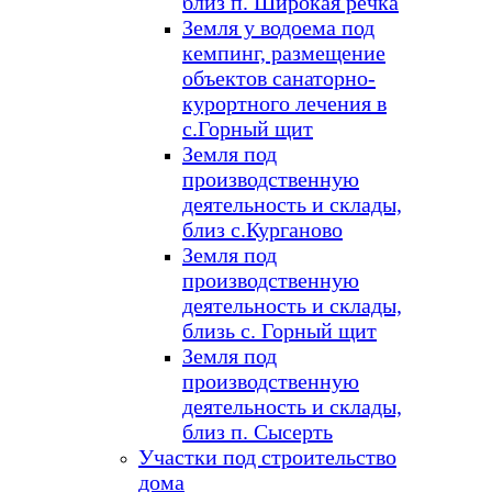
близ п. Широкая речка
Земля у водоема под
кемпинг, размещение
объектов санаторно-
курортного лечения в
с.Горный щит
Земля под
производственную
деятельность и склады,
близ с.Курганово
Земля под
производственную
деятельность и склады,
близь с. Горный щит
Земля под
производственную
деятельность и склады,
близ п. Сысерть
Участки под строительство
дома