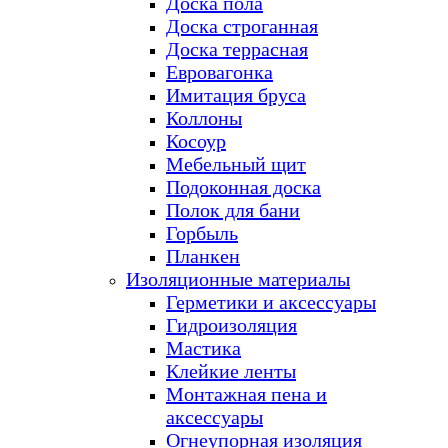
Доска пола
Доска строганная
Доска террасная
Евровагонка
Имитация бруса
Коллоны
Косоур
Мебельный щит
Подоконная доска
Полок для бани
Горбыль
Планкен
Изоляционные материалы
Герметики и аксессуары
Гидроизоляция
Мастика
Клейкие ленты
Монтажная пена и
аксессуары
Огнеупорная изоляция