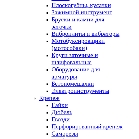
Плоскогубцы, кусачки
Зажимной инструмент
Бруски и камни для
заточки
Виброплиты и вибраторы
Мотобуксировщики
(мотособаки)
Круги заточные и
шлифовальные
Оборудование для
арматуры
Бетономешалки
Электроинструменты
Крепеж
Гайки
Дюбель
Гвозди
Перфорированный крепеж
Саморезы