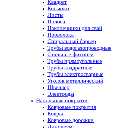
Квадрат
Косынки
Листы
Полоса
Наконечники для свай
Проволока
Спиральный барьер
Трубы водогазопроводные
Стальные фитинги
Трубы прямоугольные
Трубы квадратные
Трубы электросварные
Уголок металлический
Швеллер
Электроды
Напольные покрытия
Ковровые покрытия
Ковры
Ковровые дорожки
Линолеум