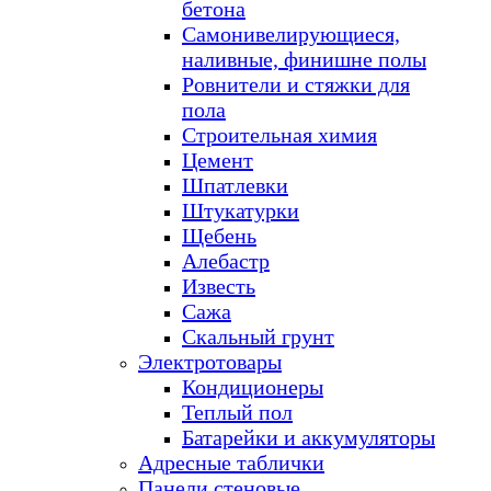
бетона
Самонивелирующиеся,
наливные, финишне полы
Ровнители и стяжки для
пола
Строительная химия
Цемент
Шпатлевки
Штукатурки
Щебень
Алебастр
Известь
Сажа
Скальный грунт
Электротовары
Кондиционеры
Теплый пол
Батарейки и аккумуляторы
Адресные таблички
Панели стеновые