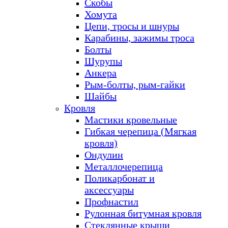
Скобы
Хомута
Цепи, тросы и шнуры
Карабины, зажимы троса
Болты
Шурупы
Анкера
Рым-болты, рым-гайки
Шайбы
Кровля
Мастики кровельные
Гибкая черепица (Мягкая
кровля)
Ондулин
Металлочерепица
Поликарбонат и
аксессуары
Профнастил
Рулонная битумная кровля
Стеклянные крыши