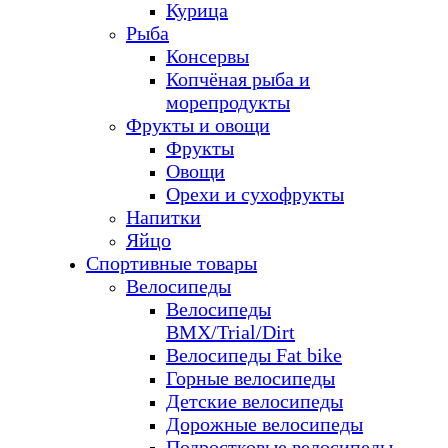
Курица
Рыба
Консервы
Копчёная рыба и
морепродукты
Фрукты и овощи
Фрукты
Овощи
Орехи и сухофрукты
Напитки
Яйцо
Спортивные товары
Велосипеды
Велосипеды
BMX/Trial/Dirt
Велосипеды Fat bike
Горные велосипеды
Детские велосипеды
Дорожные велосипеды
Подростковые велосипеды