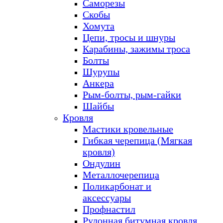
Саморезы
Скобы
Хомута
Цепи, тросы и шнуры
Карабины, зажимы троса
Болты
Шурупы
Анкера
Рым-болты, рым-гайки
Шайбы
Кровля
Мастики кровельные
Гибкая черепица (Мягкая
кровля)
Ондулин
Металлочерепица
Поликарбонат и
аксессуары
Профнастил
Рулонная битумная кровля