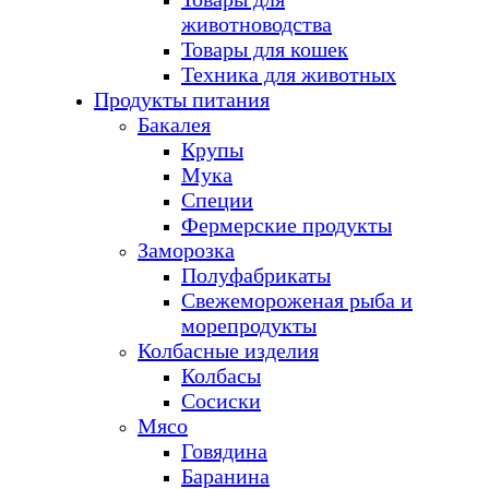
животноводства
Товары для кошек
Техника для животных
Продукты питания
Бакалея
Крупы
Мука
Специи
Фермерские продукты
Заморозка
Полуфабрикаты
Свежемороженая рыба и
морепродукты
Колбасные изделия
Колбасы
Сосиски
Мясо
Говядина
Баранина