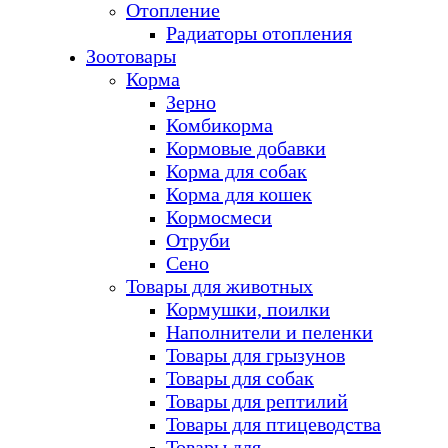
Отопление
Радиаторы отопления
Зоотовары
Корма
Зерно
Комбикорма
Кормовые добавки
Корма для собак
Корма для кошек
Кормосмеси
Отруби
Сено
Товары для животных
Кормушки, поилки
Наполнители и пеленки
Товары для грызунов
Товары для собак
Товары для рептилий
Товары для птицеводства
Товары для