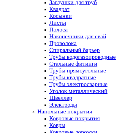
Заглушки для труб
Квадрат
Косынки
Листы
Полоса
Наконечники для свай
Проволока
Спиральный барьер
Трубы водогазопроводные
Стальные фитинги
Трубы прямоугольные
Трубы квадратные
Трубы электросварные
Уголок металлический
Швеллер
Электроды
Напольные покрытия
Ковровые покрытия
Ковры
Ковровые дорожки