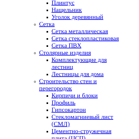
Плинтус
Нащельник
Уголок деревянный
Сетка
Сетка металлическая
Сетка стеклопластиковая
Сетка ПВХ
Столярные изделия
Комплектующие для
лестниц
Лестницы для дома
Строительство стен и
перегородок
Кирпичи и блоки
Профиль
Гипсокартон
Стекломагниевый лист
(СМЛ)
Цементно-стружечная
плита (ЦСП)