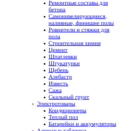
Ремонтные составы для
бетона
Самонивелирующиеся,
наливные, финишне полы
Ровнители и стяжки для
пола
Строительная химия
Цемент
Шпатлевки
Штукатурки
Щебень
Алебастр
Известь
Сажа
Скальный грунт
Электротовары
Кондиционеры
Теплый пол
Батарейки и аккумуляторы
Адресные таблички