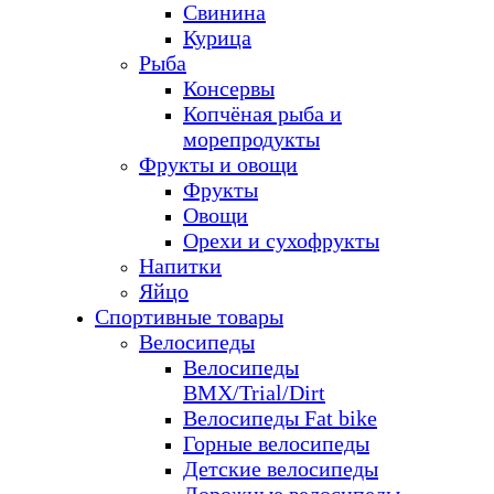
Свинина
Курица
Рыба
Консервы
Копчёная рыба и
морепродукты
Фрукты и овощи
Фрукты
Овощи
Орехи и сухофрукты
Напитки
Яйцо
Спортивные товары
Велосипеды
Велосипеды
BMX/Trial/Dirt
Велосипеды Fat bike
Горные велосипеды
Детские велосипеды