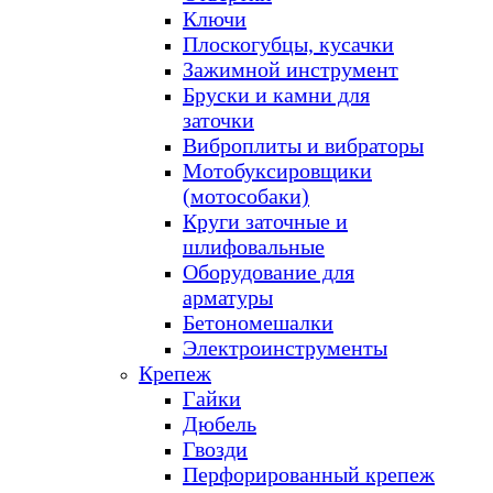
Ключи
Плоскогубцы, кусачки
Зажимной инструмент
Бруски и камни для
заточки
Виброплиты и вибраторы
Мотобуксировщики
(мотособаки)
Круги заточные и
шлифовальные
Оборудование для
арматуры
Бетономешалки
Электроинструменты
Крепеж
Гайки
Дюбель
Гвозди
Перфорированный крепеж