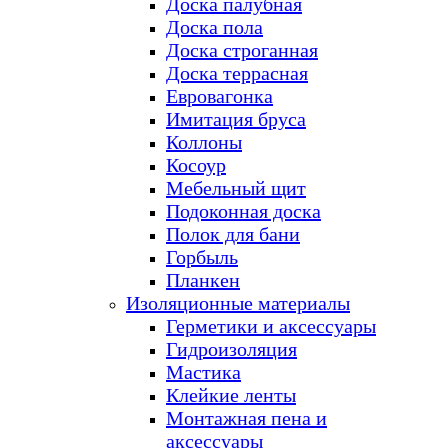
Доска палубная
Доска пола
Доска строганная
Доска террасная
Евровагонка
Имитация бруса
Коллоны
Косоур
Мебельный щит
Подоконная доска
Полок для бани
Горбыль
Планкен
Изоляционные материалы
Герметики и аксессуары
Гидроизоляция
Мастика
Клейкие ленты
Монтажная пена и
аксессуары