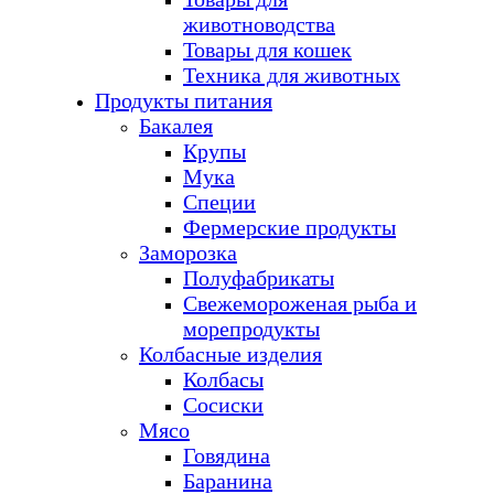
животноводства
Товары для кошек
Техника для животных
Продукты питания
Бакалея
Крупы
Мука
Специи
Фермерские продукты
Заморозка
Полуфабрикаты
Свежемороженая рыба и
морепродукты
Колбасные изделия
Колбасы
Сосиски
Мясо
Говядина
Баранина