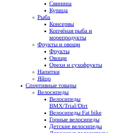
Свинина
Курица
Рыба
Консервы
Копчёная рыба и
морепродукты
Фрукты и овощи
Фрукты
Овощи
Орехи и сухофрукты
Напитки
Яйцо
Спортивные товары
Велосипеды
Велосипеды
BMX/Trial/Dirt
Велосипеды Fat bike
Горные велосипеды
Детские велосипеды