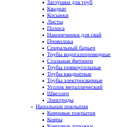
Заглушки для труб
Квадрат
Косынки
Листы
Полоса
Наконечники для свай
Проволока
Спиральный барьер
Трубы водогазопроводные
Стальные фитинги
Трубы прямоугольные
Трубы квадратные
Трубы электросварные
Уголок металлический
Швеллер
Электроды
Напольные покрытия
Ковровые покрытия
Ковры
Ковровые дорожки