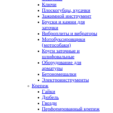
Ключи
Плоскогубцы, кусачки
Зажимной инструмент
Бруски и камни для
заточки
Виброплиты и вибраторы
Мотобуксировщики
(мотособаки)
Круги заточные и
шлифовальные
Оборудование для
арматуры
Бетономешалки
Электроинструменты
Крепеж
Гайки
Дюбель
Гвозди
Перфорированный крепеж