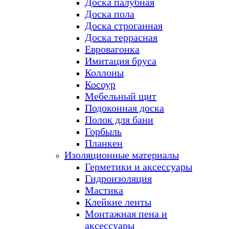
Доска палубная
Доска пола
Доска строганная
Доска террасная
Евровагонка
Имитация бруса
Коллоны
Косоур
Мебельный щит
Подоконная доска
Полок для бани
Горбыль
Планкен
Изоляционные материалы
Герметики и аксессуары
Гидроизоляция
Мастика
Клейкие ленты
Монтажная пена и
аксессуары