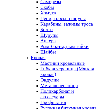
Саморезы
Скобы
Хомута
Цепи, тросы и шнуры
Карабины, зажимы троса
Болты
Шурупы
Анкера
Рым-болты, рым-гайки
Шайбы
Кровля
Мастики кровельные
Гибкая черепица (Мягкая
кровля)
Ондулин
Металлочерепица
Поликарбонат и
аксессуары
Профнастил
Рулонная битумная кровля