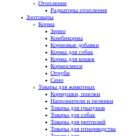
Отопление
Радиаторы отопления
Зоотовары
Корма
Зерно
Комбикорма
Кормовые добавки
Корма для собак
Корма для кошек
Кормосмеси
Отруби
Сено
Товары для животных
Кормушки, поилки
Наполнители и пеленки
Товары для грызунов
Товары для собак
Товары для рептилий
Товары для птицеводства
Товары для