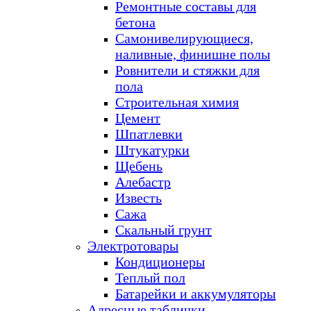
Ремонтные составы для
бетона
Самонивелирующиеся,
наливные, финишне полы
Ровнители и стяжки для
пола
Строительная химия
Цемент
Шпатлевки
Штукатурки
Щебень
Алебастр
Известь
Сажа
Скальный грунт
Электротовары
Кондиционеры
Теплый пол
Батарейки и аккумуляторы
Адресные таблички