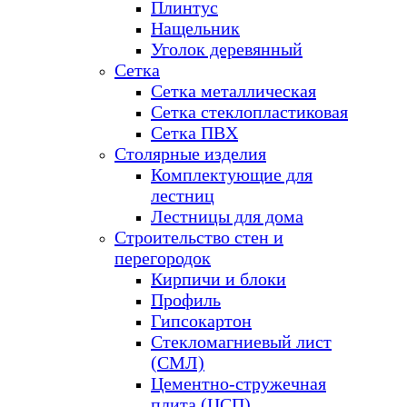
Плинтус
Нащельник
Уголок деревянный
Сетка
Сетка металлическая
Сетка стеклопластиковая
Сетка ПВХ
Столярные изделия
Комплектующие для
лестниц
Лестницы для дома
Строительство стен и
перегородок
Кирпичи и блоки
Профиль
Гипсокартон
Стекломагниевый лист
(СМЛ)
Цементно-стружечная
плита (ЦСП)