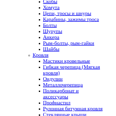
Скобы
Хомута
Цепи, тросы и шнуры
Карабины, зажимы троса
Болты
Шурупы
Анкера
Рым-болты, рым-гайки
Шайбы
Кровля
Мастики кровельные
Гибкая черепица (Мягкая
кровля)
Ондулин
Металлочерепица
Поликарбонат и
аксессуары
Профнастил
Рулонная битумная кровля
Стеклянные крыши