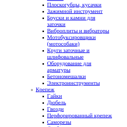
Плоскогубцы, кусачки
Зажимной инструмент
Бруски и камни для
заточки
Виброплиты и вибраторы
Мотобуксировщики
(мотособаки)
Круги заточные и
шлифовальные
Оборудование для
арматуры
Бетономешалки
Электроинструменты
Крепеж
Гайки
Дюбель
Гвозди
Перфорированный крепеж
Саморезы