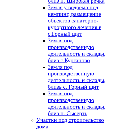
близ п. Широкая речка
Земля у водоема под
кемпинг, размещение
объектов санаторно-
курортного лечения в
с.Горный щит
Земля под
производственную
деятельность и склады,
близ с.Курганово
Земля под
производственную
деятельность и склады,
близь с. Горный щит
Земля под
производственную
деятельность и склады,
близ п. Сысерть
Участки под строительство
дома