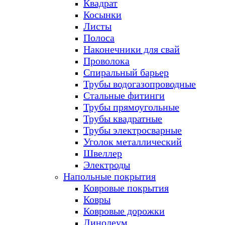
Квадрат
Косынки
Листы
Полоса
Наконечники для свай
Проволока
Спиральный барьер
Трубы водогазопроводные
Стальные фитинги
Трубы прямоугольные
Трубы квадратные
Трубы электросварные
Уголок металлический
Швеллер
Электроды
Напольные покрытия
Ковровые покрытия
Ковры
Ковровые дорожки
Линолеум