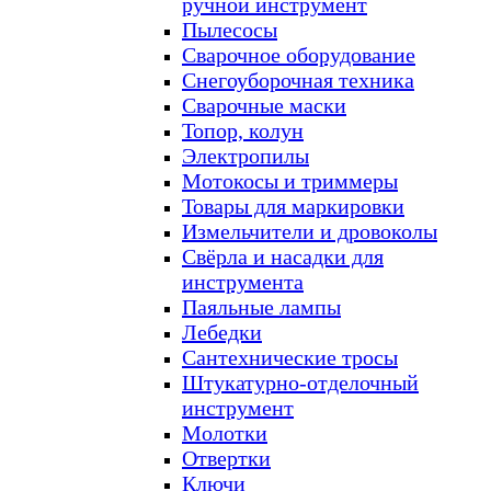
ручной инструмент
Пылесосы
Сварочное оборудование
Снегоуборочная техника
Сварочные маски
Топор, колун
Электропилы
Мотокосы и триммеры
Товары для маркировки
Измельчители и дровоколы
Свёрла и насадки для
инструмента
Паяльные лампы
Лебедки
Сантехнические тросы
Штукатурно-отделочный
инструмент
Молотки
Отвертки
Ключи