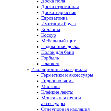
Доска пола
Доска строганная
Доска террасная
Евровагонка
Имитация бруса
Коллоны
Косоур
Мебельный щит
Подоконная доска
Полок для бани
Горбыль
Планкен
Изоляционные материалы
Герметики и аксессуары
Гидроизоляция
Мастика
Клейкие ленты
Монтажная пена и
аксессуары
Огнеупорная изоляция