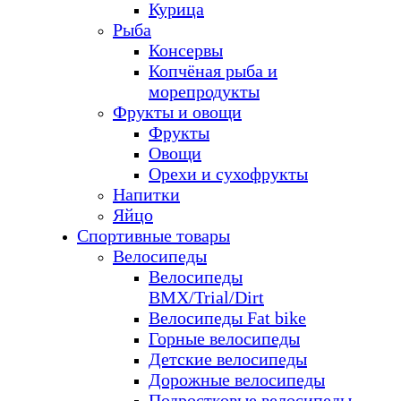
Курица
Рыба
Консервы
Копчёная рыба и
морепродукты
Фрукты и овощи
Фрукты
Овощи
Орехи и сухофрукты
Напитки
Яйцо
Спортивные товары
Велосипеды
Велосипеды
BMX/Trial/Dirt
Велосипеды Fat bike
Горные велосипеды
Детские велосипеды
Дорожные велосипеды
Подростковые велосипеды