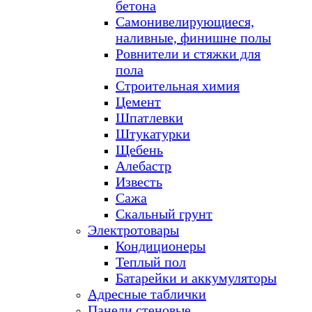
бетона
Самонивелирующиеся,
наливные, финишне полы
Ровнители и стяжки для
пола
Строительная химия
Цемент
Шпатлевки
Штукатурки
Щебень
Алебастр
Известь
Сажа
Скальный грунт
Электротовары
Кондиционеры
Теплый пол
Батарейки и аккумуляторы
Адресные таблички
Панели стеновые