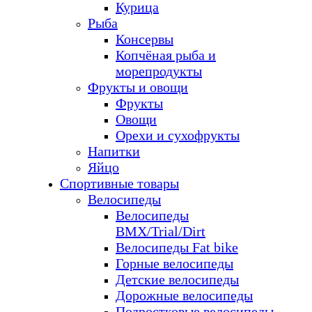
Курица
Рыба
Консервы
Копчёная рыба и
морепродукты
Фрукты и овощи
Фрукты
Овощи
Орехи и сухофрукты
Напитки
Яйцо
Спортивные товары
Велосипеды
Велосипеды
BMX/Trial/Dirt
Велосипеды Fat bike
Горные велосипеды
Детские велосипеды
Дорожные велосипеды
Подростковые велосипеды