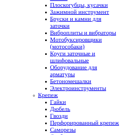
Плоскогубцы, кусачки
Зажимной инструмент
Бруски и камни для
заточки
Виброплиты и вибраторы
Мотобуксировщики
(мотособаки)
Круги заточные и
шлифовальные
Оборудование для
арматуры
Бетономешалки
Электроинструменты
Крепеж
Гайки
Дюбель
Гвозди
Перфорированный крепеж
Саморезы