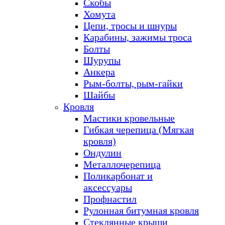
Скобы
Хомута
Цепи, тросы и шнуры
Карабины, зажимы троса
Болты
Шурупы
Анкера
Рым-болты, рым-гайки
Шайбы
Кровля
Мастики кровельные
Гибкая черепица (Мягкая
кровля)
Ондулин
Металлочерепица
Поликарбонат и
аксессуары
Профнастил
Рулонная битумная кровля
Стеклянные крыши