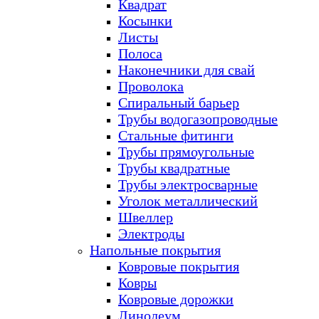
Квадрат
Косынки
Листы
Полоса
Наконечники для свай
Проволока
Спиральный барьер
Трубы водогазопроводные
Стальные фитинги
Трубы прямоугольные
Трубы квадратные
Трубы электросварные
Уголок металлический
Швеллер
Электроды
Напольные покрытия
Ковровые покрытия
Ковры
Ковровые дорожки
Линолеум