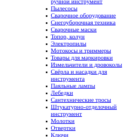
ручной инструмент
Пылесосы
Сварочное оборудование
Снегоуборочная техника
Сварочные маски
Топор, колун
Электропилы
Мотокосы и триммеры
Товары для маркировки
Измельчители и дровоколы
Свёрла и насадки для
инструмента
Паяльные лампы
Лебедки
Сантехнические тросы
Штукатурно-отделочный
инструмент
Молотки
Отвертки
Ключи