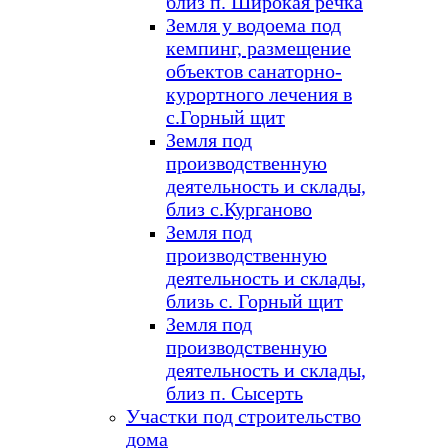
близ п. Широкая речка
Земля у водоема под
кемпинг, размещение
объектов санаторно-
курортного лечения в
с.Горный щит
Земля под
производственную
деятельность и склады,
близ с.Курганово
Земля под
производственную
деятельность и склады,
близь с. Горный щит
Земля под
производственную
деятельность и склады,
близ п. Сысерть
Участки под строительство
дома