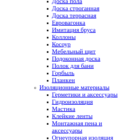
Доска пола
Доска строганная
Доска террасная
Евровагонка
Имитация бруса
Коллоны
Косоур
Мебельный щит
Подоконная доска
Полок для бани
Горбыль
Планкен
Изоляционные материалы
Герметики и аксессуары
Гидроизоляция
Мастика
Клейкие ленты
Монтажная пена и
аксессуары
Огнеупорная изоляция