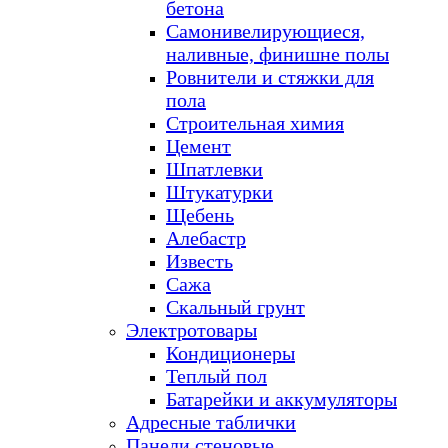
бетона
Самонивелирующиеся,
наливные, финишне полы
Ровнители и стяжки для
пола
Строительная химия
Цемент
Шпатлевки
Штукатурки
Щебень
Алебастр
Известь
Сажа
Скальный грунт
Электротовары
Кондиционеры
Теплый пол
Батарейки и аккумуляторы
Адресные таблички
Панели стеновые