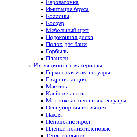
Евровагонка
Имитация бруса
Коллоны
Косоур
Мебельный щит
Подоконная доска
Полок для бани
Горбыль
Планкен
Изоляционные материалы
Герметики и аксессуары
Гидроизоляция
Мастика
Клейкие ленты
Монтажная пена и аксессуары
Огнеупорная изоляция
Пакля
Пенополистирол
Пленки полиэтиленовые
Теплоизоляция