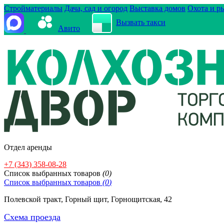
Стройматериалы
Дача, сад и огород
Выставка домов
Охота и р
Вызвать такси
Авито
Отдел аренды
+7 (343) 358-08-28
Cписок выбранных товаров
(
0
)
Cписок выбранных товаров
(
0
)
Полевской тракт, Горный щит, Горнощитская, 42
Схема проезда