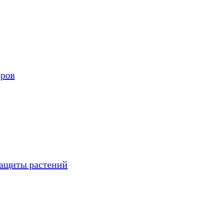
оров
защиты растений