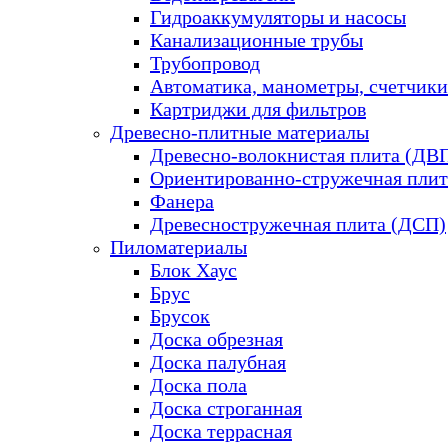
Гидроаккумуляторы и насосы
Канализационные трубы
Трубопровод
Автоматика, манометры, счетчики
Картриджи для фильтров
Древесно-плитные материалы
Древесно-волокнистая плита (ДВ
Ориентированно-стружечная плит
Фанера
Древесностружечная плита (ДСП)
Пиломатериалы
Блок Хаус
Брус
Брусок
Доска обрезная
Доска палубная
Доска пола
Доска строганная
Доска террасная