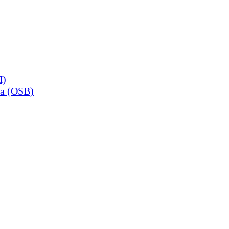
П)
а (OSB)