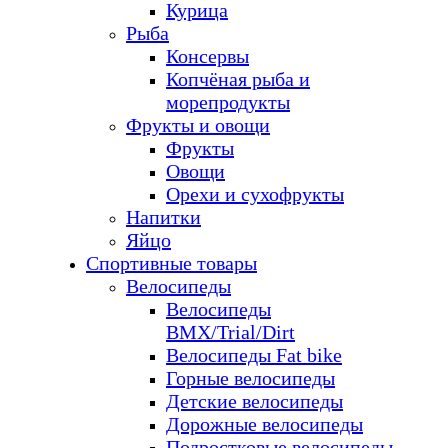
Курица
Рыба
Консервы
Копчёная рыба и
морепродукты
Фрукты и овощи
Фрукты
Овощи
Орехи и сухофрукты
Напитки
Яйцо
Спортивные товары
Велосипеды
Велосипеды
BMX/Trial/Dirt
Велосипеды Fat bike
Горные велосипеды
Детские велосипеды
Дорожные велосипеды
Подростковые велосипеды