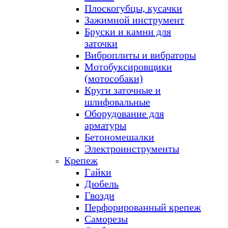
Плоскогубцы, кусачки
Зажимной инструмент
Бруски и камни для
заточки
Виброплиты и вибраторы
Мотобуксировщики
(мотособаки)
Круги заточные и
шлифовальные
Оборудование для
арматуры
Бетономешалки
Электроинструменты
Крепеж
Гайки
Дюбель
Гвозди
Перфорированный крепеж
Саморезы