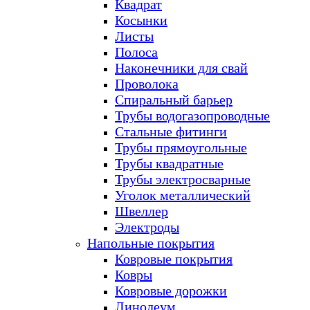
Квадрат
Косынки
Листы
Полоса
Наконечники для свай
Проволока
Спиральный барьер
Трубы водогазопроводные
Стальные фитинги
Трубы прямоугольные
Трубы квадратные
Трубы электросварные
Уголок металлический
Швеллер
Электроды
Напольные покрытия
Ковровые покрытия
Ковры
Ковровые дорожки
Линолеум