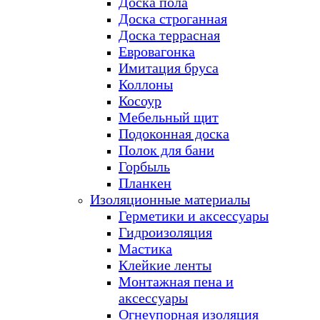
Доска пола
Доска строганная
Доска террасная
Евровагонка
Имитация бруса
Коллоны
Косоур
Мебельный щит
Подоконная доска
Полок для бани
Горбыль
Планкен
Изоляционные материалы
Герметики и аксессуары
Гидроизоляция
Мастика
Клейкие ленты
Монтажная пена и
аксессуары
Огнеупорная изоляция