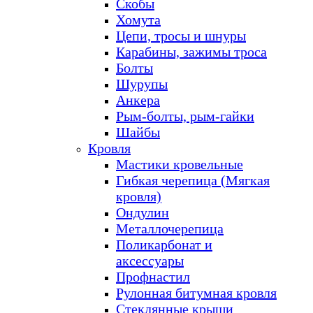
Скобы
Хомута
Цепи, тросы и шнуры
Карабины, зажимы троса
Болты
Шурупы
Анкера
Рым-болты, рым-гайки
Шайбы
Кровля
Мастики кровельные
Гибкая черепица (Мягкая
кровля)
Ондулин
Металлочерепица
Поликарбонат и
аксессуары
Профнастил
Рулонная битумная кровля
Стеклянные крыши