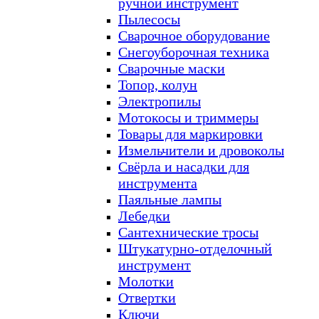
ручной инструмент
Пылесосы
Сварочное оборудование
Снегоуборочная техника
Сварочные маски
Топор, колун
Электропилы
Мотокосы и триммеры
Товары для маркировки
Измельчители и дровоколы
Свёрла и насадки для
инструмента
Паяльные лампы
Лебедки
Сантехнические тросы
Штукатурно-отделочный
инструмент
Молотки
Отвертки
Ключи