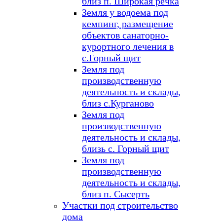
близ п. Широкая речка
Земля у водоема под
кемпинг, размещение
объектов санаторно-
курортного лечения в
с.Горный щит
Земля под
производственную
деятельность и склады,
близ с.Курганово
Земля под
производственную
деятельность и склады,
близь с. Горный щит
Земля под
производственную
деятельность и склады,
близ п. Сысерть
Участки под строительство
дома