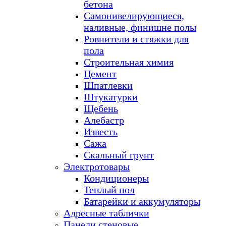
бетона
Самонивелирующиеся,
наливные, финишне полы
Ровнители и стяжки для
пола
Строительная химия
Цемент
Шпатлевки
Штукатурки
Щебень
Алебастр
Известь
Сажа
Скальный грунт
Электротовары
Кондиционеры
Теплый пол
Батарейки и аккумуляторы
Адресные таблички
Панели стеновые