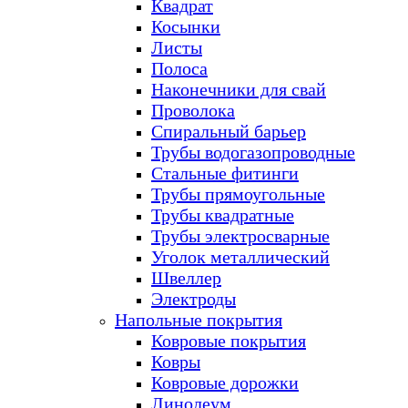
Квадрат
Косынки
Листы
Полоса
Наконечники для свай
Проволока
Спиральный барьер
Трубы водогазопроводные
Стальные фитинги
Трубы прямоугольные
Трубы квадратные
Трубы электросварные
Уголок металлический
Швеллер
Электроды
Напольные покрытия
Ковровые покрытия
Ковры
Ковровые дорожки
Линолеум