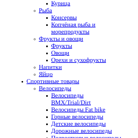
Курица
Рыба
Консервы
Копчёная рыба и
морепродукты
Фрукты и овощи
Фрукты
Овощи
Орехи и сухофрукты
Напитки
Яйцо
Спортивные товары
Велосипеды
Велосипеды
BMX/Trial/Dirt
Велосипеды Fat bike
Горные велосипеды
Детские велосипеды
Дорожные велосипеды
Подростковые велосипеды