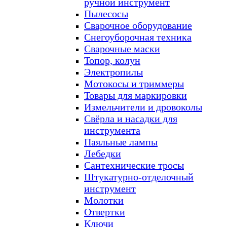
ручной инструмент
Пылесосы
Сварочное оборудование
Снегоуборочная техника
Сварочные маски
Топор, колун
Электропилы
Мотокосы и триммеры
Товары для маркировки
Измельчители и дровоколы
Свёрла и насадки для
инструмента
Паяльные лампы
Лебедки
Сантехнические тросы
Штукатурно-отделочный
инструмент
Молотки
Отвертки
Ключи