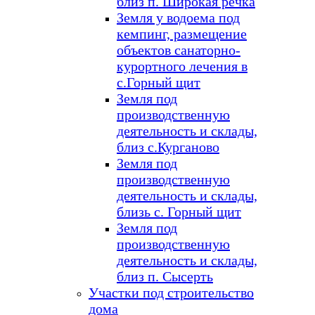
близ п. Широкая речка
Земля у водоема под
кемпинг, размещение
объектов санаторно-
курортного лечения в
с.Горный щит
Земля под
производственную
деятельность и склады,
близ с.Курганово
Земля под
производственную
деятельность и склады,
близь с. Горный щит
Земля под
производственную
деятельность и склады,
близ п. Сысерть
Участки под строительство
дома