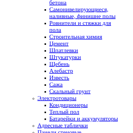
бетона
Самонивелирующиеся,
наливные, финишне полы
Ровнители и стяжки для
пола
Строительная химия
Цемент
Шпатлевки
Штукатурки
Щебень
Алебастр
Известь
Сажа
Скальный грунт
Электротовары
Кондиционеры
Теплый пол
Батарейки и аккумуляторы
Адресные таблички
Панели стеновые