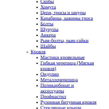
Скобы
Хомута
Цепи, тросы и шнуры
Карабины, зажимы троса
Болты
Шурупы
Анкера
Рым-болты, рым-гайки
Шайбы
Кровля
Мастики кровельные
Гибкая черепица (Мягкая
кровля)
Ондулин
Металлочерепица
Поликарбонат и
аксессуары
Профнастил
Рулонная битумная кровля
Стеклянные крыши