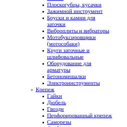
Плоскогубцы, кусачки
Зажимной инструмент
Бруски и камни для
заточки
Виброплиты и вибраторы
Мотобуксировщики
(мотособаки)
Круги заточные и
шлифовальные
Оборудование для
арматуры
Бетономешалки
Электроинструменты
Крепеж
Гайки
Дюбель
Гвозди
Перфорированный крепеж
Саморезы