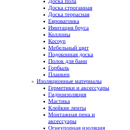
Доска пола
Доска строганная
Доска террасная
Евровагонка
Имитация бруса
Коллоны
Косоур
Мебельный щит
Подоконная доска
Полок для бани
Горбыль
Планкен
Изоляционные материалы
Герметики и аксессуары
Гидроизоляция
Мастика
Клейкие ленты
Монтажная пена и
аксессуары
Огнеупорная изоляция