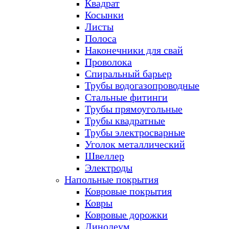
Квадрат
Косынки
Листы
Полоса
Наконечники для свай
Проволока
Спиральный барьер
Трубы водогазопроводные
Стальные фитинги
Трубы прямоугольные
Трубы квадратные
Трубы электросварные
Уголок металлический
Швеллер
Электроды
Напольные покрытия
Ковровые покрытия
Ковры
Ковровые дорожки
Линолеум