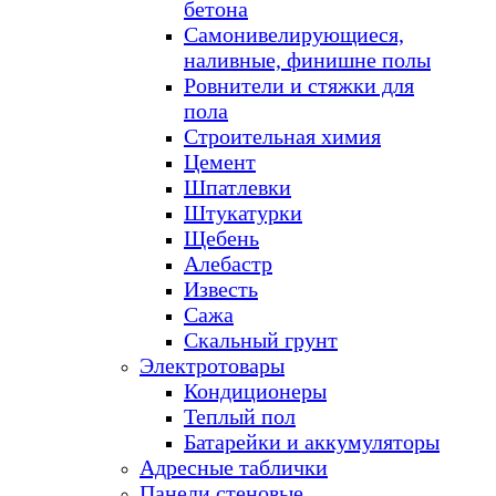
бетона
Самонивелирующиеся,
наливные, финишне полы
Ровнители и стяжки для
пола
Строительная химия
Цемент
Шпатлевки
Штукатурки
Щебень
Алебастр
Известь
Сажа
Скальный грунт
Электротовары
Кондиционеры
Теплый пол
Батарейки и аккумуляторы
Адресные таблички
Панели стеновые