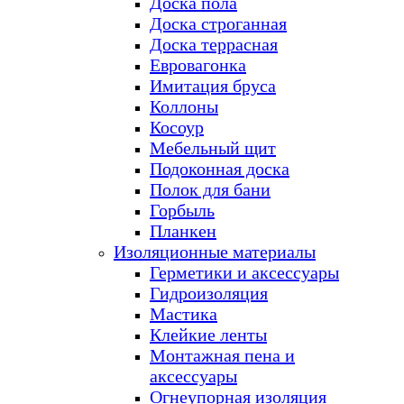
Доска пола
Доска строганная
Доска террасная
Евровагонка
Имитация бруса
Коллоны
Косоур
Мебельный щит
Подоконная доска
Полок для бани
Горбыль
Планкен
Изоляционные материалы
Герметики и аксессуары
Гидроизоляция
Мастика
Клейкие ленты
Монтажная пена и
аксессуары
Огнеупорная изоляция