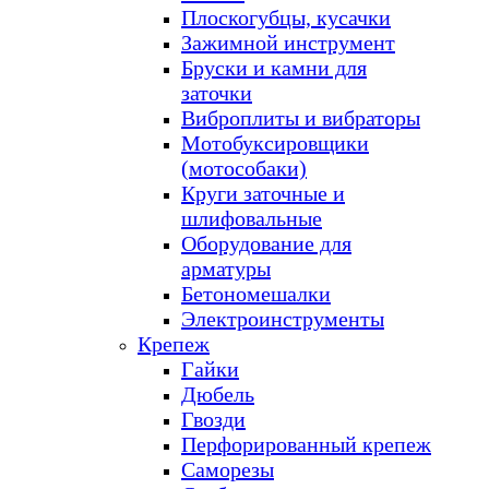
Плоскогубцы, кусачки
Зажимной инструмент
Бруски и камни для
заточки
Виброплиты и вибраторы
Мотобуксировщики
(мотособаки)
Круги заточные и
шлифовальные
Оборудование для
арматуры
Бетономешалки
Электроинструменты
Крепеж
Гайки
Дюбель
Гвозди
Перфорированный крепеж
Саморезы