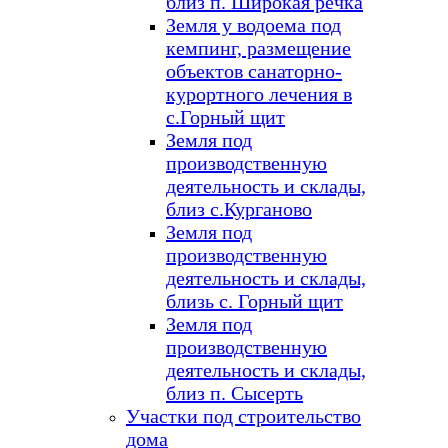
близ п. Широкая речка
Земля у водоема под
кемпинг, размещение
объектов санаторно-
курортного лечения в
с.Горный щит
Земля под
производственную
деятельность и склады,
близ с.Курганово
Земля под
производственную
деятельность и склады,
близь с. Горный щит
Земля под
производственную
деятельность и склады,
близ п. Сысерть
Участки под строительство
дома