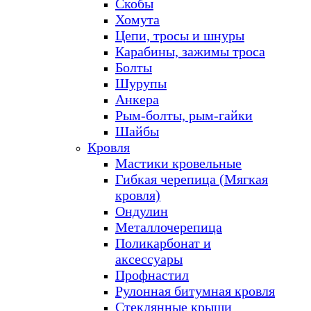
Скобы
Хомута
Цепи, тросы и шнуры
Карабины, зажимы троса
Болты
Шурупы
Анкера
Рым-болты, рым-гайки
Шайбы
Кровля
Мастики кровельные
Гибкая черепица (Мягкая
кровля)
Ондулин
Металлочерепица
Поликарбонат и
аксессуары
Профнастил
Рулонная битумная кровля
Стеклянные крыши