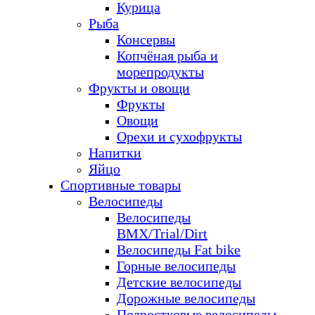
Курица
Рыба
Консервы
Копчёная рыба и
морепродукты
Фрукты и овощи
Фрукты
Овощи
Орехи и сухофрукты
Напитки
Яйцо
Спортивные товары
Велосипеды
Велосипеды
BMX/Trial/Dirt
Велосипеды Fat bike
Горные велосипеды
Детские велосипеды
Дорожные велосипеды
Подростковые велосипеды