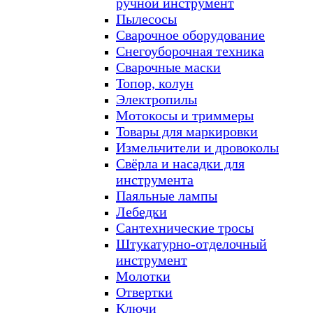
ручной инструмент
Пылесосы
Сварочное оборудование
Снегоуборочная техника
Сварочные маски
Топор, колун
Электропилы
Мотокосы и триммеры
Товары для маркировки
Измельчители и дровоколы
Свёрла и насадки для
инструмента
Паяльные лампы
Лебедки
Сантехнические тросы
Штукатурно-отделочный
инструмент
Молотки
Отвертки
Ключи