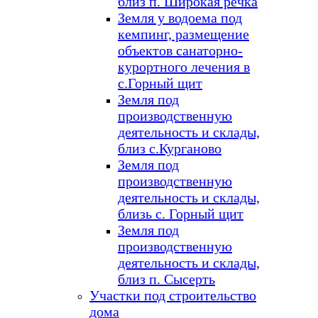
близ п. Широкая речка
Земля у водоема под
кемпинг, размещение
объектов санаторно-
курортного лечения в
с.Горный щит
Земля под
производственную
деятельность и склады,
близ с.Курганово
Земля под
производственную
деятельность и склады,
близь с. Горный щит
Земля под
производственную
деятельность и склады,
близ п. Сысерть
Участки под строительство
дома