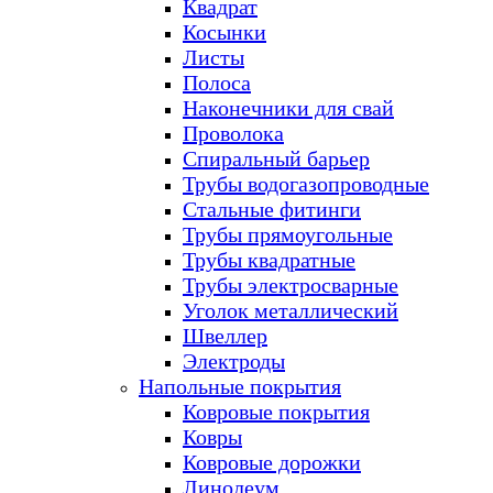
Квадрат
Косынки
Листы
Полоса
Наконечники для свай
Проволока
Спиральный барьер
Трубы водогазопроводные
Стальные фитинги
Трубы прямоугольные
Трубы квадратные
Трубы электросварные
Уголок металлический
Швеллер
Электроды
Напольные покрытия
Ковровые покрытия
Ковры
Ковровые дорожки
Линолеум