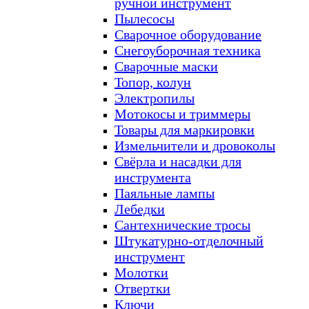
ручной инструмент
Пылесосы
Сварочное оборудование
Снегоуборочная техника
Сварочные маски
Топор, колун
Электропилы
Мотокосы и триммеры
Товары для маркировки
Измельчители и дровоколы
Свёрла и насадки для
инструмента
Паяльные лампы
Лебедки
Сантехнические тросы
Штукатурно-отделочный
инструмент
Молотки
Отвертки
Ключи