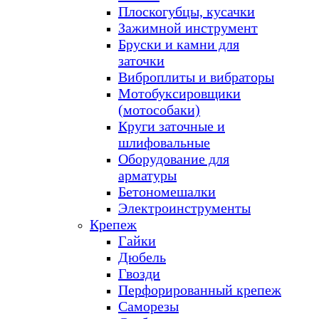
Плоскогубцы, кусачки
Зажимной инструмент
Бруски и камни для
заточки
Виброплиты и вибраторы
Мотобуксировщики
(мотособаки)
Круги заточные и
шлифовальные
Оборудование для
арматуры
Бетономешалки
Электроинструменты
Крепеж
Гайки
Дюбель
Гвозди
Перфорированный крепеж
Саморезы