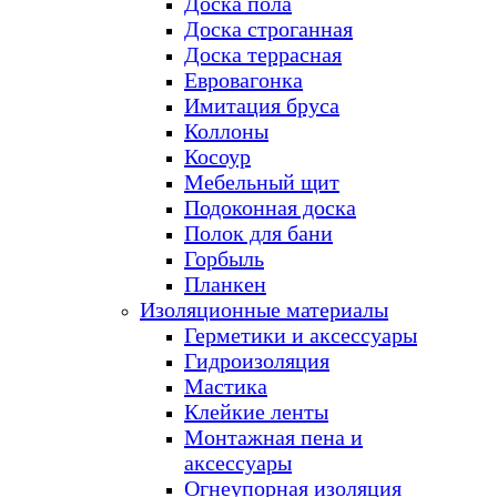
Доска пола
Доска строганная
Доска террасная
Евровагонка
Имитация бруса
Коллоны
Косоур
Мебельный щит
Подоконная доска
Полок для бани
Горбыль
Планкен
Изоляционные материалы
Герметики и аксессуары
Гидроизоляция
Мастика
Клейкие ленты
Монтажная пена и
аксессуары
Огнеупорная изоляция