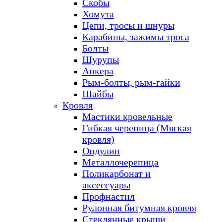
Скобы
Хомута
Цепи, тросы и шнуры
Карабины, зажимы троса
Болты
Шурупы
Анкера
Рым-болты, рым-гайки
Шайбы
Кровля
Мастики кровельные
Гибкая черепица (Мягкая
кровля)
Ондулин
Металлочерепица
Поликарбонат и
аксессуары
Профнастил
Рулонная битумная кровля
Стеклянные крыши