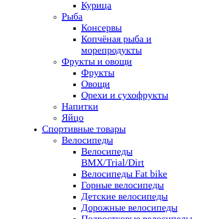
Курица
Рыба
Консервы
Копчёная рыба и
морепродукты
Фрукты и овощи
Фрукты
Овощи
Орехи и сухофрукты
Напитки
Яйцо
Спортивные товары
Велосипеды
Велосипеды
BMX/Trial/Dirt
Велосипеды Fat bike
Горные велосипеды
Детские велосипеды
Дорожные велосипеды
Подростковые велосипеды