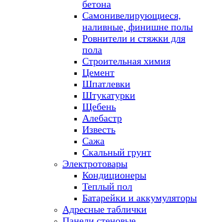
бетона
Самонивелирующиеся,
наливные, финишне полы
Ровнители и стяжки для
пола
Строительная химия
Цемент
Шпатлевки
Штукатурки
Щебень
Алебастр
Известь
Сажа
Скальный грунт
Электротовары
Кондиционеры
Теплый пол
Батарейки и аккумуляторы
Адресные таблички
Панели стеновые