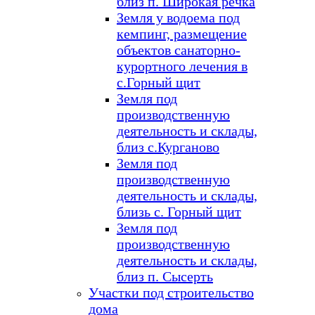
близ п. Широкая речка
Земля у водоема под
кемпинг, размещение
объектов санаторно-
курортного лечения в
с.Горный щит
Земля под
производственную
деятельность и склады,
близ с.Курганово
Земля под
производственную
деятельность и склады,
близь с. Горный щит
Земля под
производственную
деятельность и склады,
близ п. Сысерть
Участки под строительство
дома