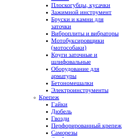
Плоскогубцы, кусачки
Зажимной инструмент
Бруски и камни для
заточки
Виброплиты и вибраторы
Мотобуксировщики
(мотособаки)
Круги заточные и
шлифовальные
Оборудование для
арматуры
Бетономешалки
Электроинструменты
Крепеж
Гайки
Дюбель
Гвозди
Перфорированный крепеж
Саморезы