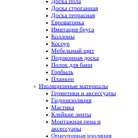
Доска пола
Доска строганная
Доска террасная
Евровагонка
Имитация бруса
Коллоны
Косоур
Мебельный щит
Подоконная доска
Полок для бани
Горбыль
Планкен
Изоляционные материалы
Герметики и аксессуары
Гидроизоляция
Мастика
Клейкие ленты
Монтажная пена и
аксессуары
Огнеупорная изоляция