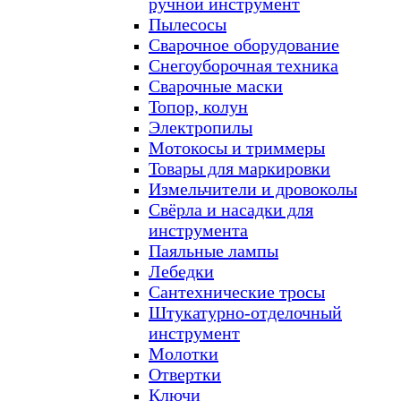
ручной инструмент
Пылесосы
Сварочное оборудование
Снегоуборочная техника
Сварочные маски
Топор, колун
Электропилы
Мотокосы и триммеры
Товары для маркировки
Измельчители и дровоколы
Свёрла и насадки для
инструмента
Паяльные лампы
Лебедки
Сантехнические тросы
Штукатурно-отделочный
инструмент
Молотки
Отвертки
Ключи