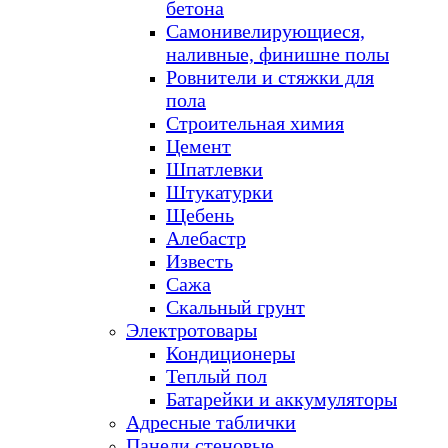
бетона
Самонивелирующиеся,
наливные, финишне полы
Ровнители и стяжки для
пола
Строительная химия
Цемент
Шпатлевки
Штукатурки
Щебень
Алебастр
Известь
Сажа
Скальный грунт
Электротовары
Кондиционеры
Теплый пол
Батарейки и аккумуляторы
Адресные таблички
Панели стеновые