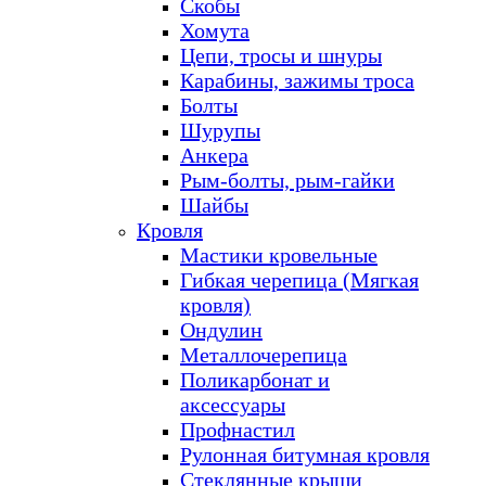
Скобы
Хомута
Цепи, тросы и шнуры
Карабины, зажимы троса
Болты
Шурупы
Анкера
Рым-болты, рым-гайки
Шайбы
Кровля
Мастики кровельные
Гибкая черепица (Мягкая
кровля)
Ондулин
Металлочерепица
Поликарбонат и
аксессуары
Профнастил
Рулонная битумная кровля
Стеклянные крыши