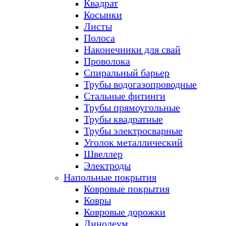
Квадрат
Косынки
Листы
Полоса
Наконечники для свай
Проволока
Спиральный барьер
Трубы водогазопроводные
Стальные фитинги
Трубы прямоугольные
Трубы квадратные
Трубы электросварные
Уголок металлический
Швеллер
Электроды
Напольные покрытия
Ковровые покрытия
Ковры
Ковровые дорожки
Линолеум