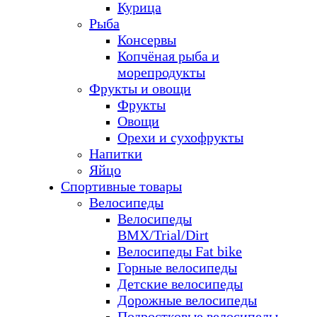
Курица
Рыба
Консервы
Копчёная рыба и
морепродукты
Фрукты и овощи
Фрукты
Овощи
Орехи и сухофрукты
Напитки
Яйцо
Спортивные товары
Велосипеды
Велосипеды
BMX/Trial/Dirt
Велосипеды Fat bike
Горные велосипеды
Детские велосипеды
Дорожные велосипеды
Подростковые велосипеды