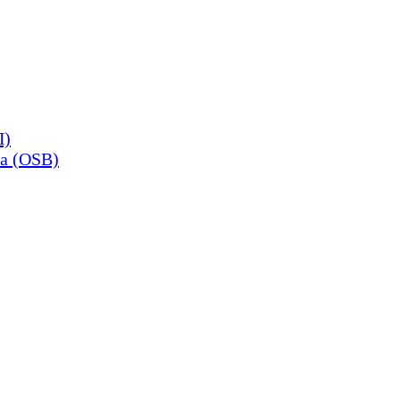
П)
а (OSB)