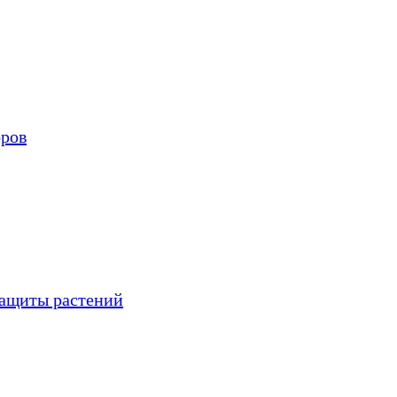
оров
защиты растений