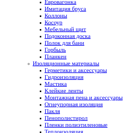
Евровагонка
Имитация бруса
Коллоны
Косоур
Мебельный щит
Подоконная доска
Полок для бани
Горбыль
Планкен
Изоляционные материалы
Герметики и аксессуары
Гидроизоляция
Мастика
Клейкие ленты
Монтажная пена и аксессуары
Огнеупорная изоляция
Пакля
Пенополистирол
Пленки полиэтиленовые
Теплоизоляция