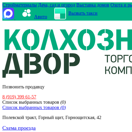
Стройматериалы
Дача, сад и огород
Выставка домов
Охота и р
Вызвать такси
Авито
Позвонить продавцу
8 (919) 399 61-57
Cписок выбранных товаров
(
0
)
Cписок выбранных товаров
(
0
)
Полевской тракт, Горный щит, Горнощитская, 42
Схема проезда