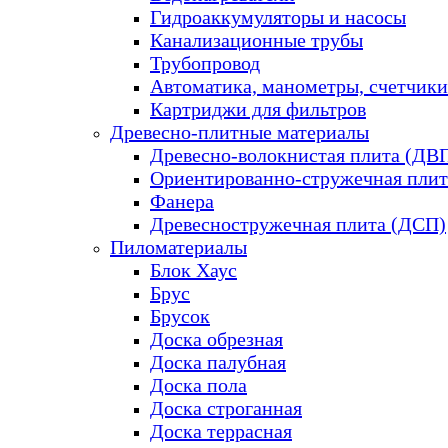
Гидроаккумуляторы и насосы
Канализационные трубы
Трубопровод
Автоматика, манометры, счетчики
Картриджи для фильтров
Древесно-плитные материалы
Древесно-волокнистая плита (ДВ
Ориентированно-стружечная плит
Фанера
Древесностружечная плита (ДСП)
Пиломатериалы
Блок Хаус
Брус
Брусок
Доска обрезная
Доска палубная
Доска пола
Доска строганная
Доска террасная