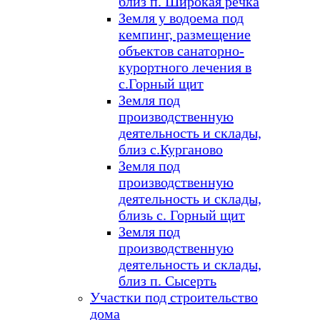
близ п. Широкая речка
Земля у водоема под
кемпинг, размещение
объектов санаторно-
курортного лечения в
с.Горный щит
Земля под
производственную
деятельность и склады,
близ с.Курганово
Земля под
производственную
деятельность и склады,
близь с. Горный щит
Земля под
производственную
деятельность и склады,
близ п. Сысерть
Участки под строительство
дома