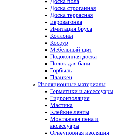
Доска пола
Доска строганная
Доска террасная
Евровагонка
Имитация бруса
Коллоны
Косоур
Мебельный щит
Подоконная доска
Полок для бани
Горбыль
Планкен
Изоляционные материалы
Герметики и аксессуары
Гидроизоляция
Мастика
Клейкие ленты
Монтажная пена и
аксессуары
Огнеупорная изоляция