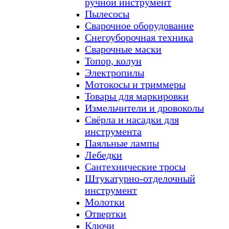
ручной инструмент
Пылесосы
Сварочное оборудование
Снегоуборочная техника
Сварочные маски
Топор, колун
Электропилы
Мотокосы и триммеры
Товары для маркировки
Измельчители и дровоколы
Свёрла и насадки для
инструмента
Паяльные лампы
Лебедки
Сантехнические тросы
Штукатурно-отделочный
инструмент
Молотки
Отвертки
Ключи