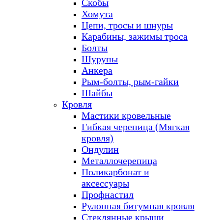
Скобы
Хомута
Цепи, тросы и шнуры
Карабины, зажимы троса
Болты
Шурупы
Анкера
Рым-болты, рым-гайки
Шайбы
Кровля
Мастики кровельные
Гибкая черепица (Мягкая
кровля)
Ондулин
Металлочерепица
Поликарбонат и
аксессуары
Профнастил
Рулонная битумная кровля
Стеклянные крыши