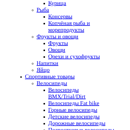
Курица
Рыба
Консервы
Копчёная рыба и
морепродукты
Фрукты и овощи
Фрукты
Овощи
Орехи и сухофрукты
Напитки
Яйцо
Спортивные товары
Велосипеды
Велосипеды
BMX/Trial/Dirt
Велосипеды Fat bike
Горные велосипеды
Детские велосипеды
Дорожные велосипеды
Подростковые велосипеды