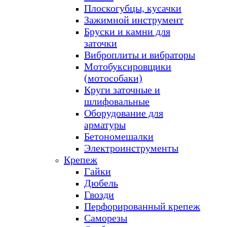
Плоскогубцы, кусачки
Зажимной инструмент
Бруски и камни для
заточки
Виброплиты и вибраторы
Мотобуксировщики
(мотособаки)
Круги заточные и
шлифовальные
Оборудование для
арматуры
Бетономешалки
Электроинструменты
Крепеж
Гайки
Дюбель
Гвозди
Перфорированный крепеж
Саморезы