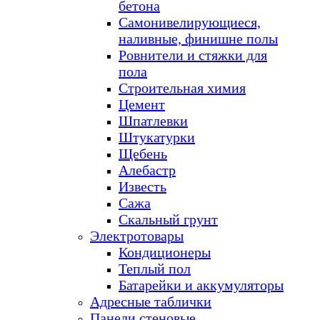
бетона
Самонивелирующиеся,
наливные, финишне полы
Ровнители и стяжки для
пола
Строительная химия
Цемент
Шпатлевки
Штукатурки
Щебень
Алебастр
Известь
Сажа
Скальный грунт
Электротовары
Кондиционеры
Теплый пол
Батарейки и аккумуляторы
Адресные таблички
Панели стеновые