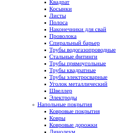
Квадрат
Косынки
Листы
Полоса
Наконечники для свай
Проволока
Спиральный барьер
Трубы водогазопроводные
Стальные фитинги
Трубы прямоугольные
Трубы квадратные
Трубы электросварные
Уголок металлический
Швеллер
Электроды
Напольные покрытия
Ковровые покрытия
Ковры
Ковровые дорожки
Линолеум