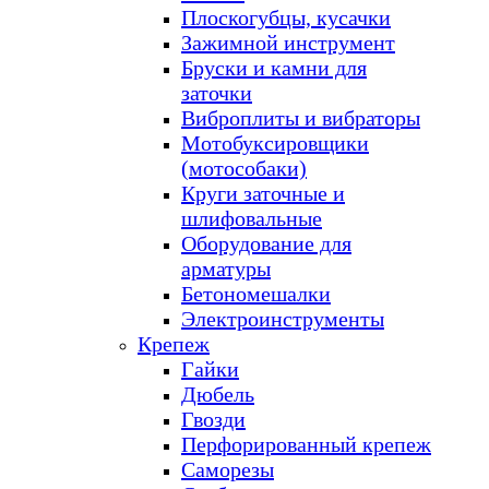
Плоскогубцы, кусачки
Зажимной инструмент
Бруски и камни для
заточки
Виброплиты и вибраторы
Мотобуксировщики
(мотособаки)
Круги заточные и
шлифовальные
Оборудование для
арматуры
Бетономешалки
Электроинструменты
Крепеж
Гайки
Дюбель
Гвозди
Перфорированный крепеж
Саморезы