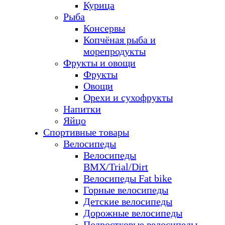
Курица
Рыба
Консервы
Копчёная рыба и
морепродукты
Фрукты и овощи
Фрукты
Овощи
Орехи и сухофрукты
Напитки
Яйцо
Спортивные товары
Велосипеды
Велосипеды
BMX/Trial/Dirt
Велосипеды Fat bike
Горные велосипеды
Детские велосипеды
Дорожные велосипеды
Подростковые велосипеды