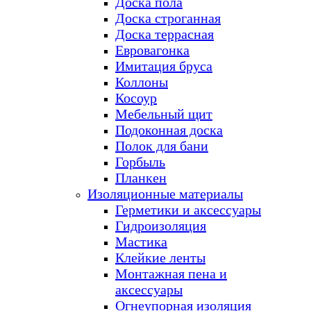
Доска пола
Доска строганная
Доска террасная
Евровагонка
Имитация бруса
Коллоны
Косоур
Мебельный щит
Подоконная доска
Полок для бани
Горбыль
Планкен
Изоляционные материалы
Герметики и аксессуары
Гидроизоляция
Мастика
Клейкие ленты
Монтажная пена и
аксессуары
Огнеупорная изоляция