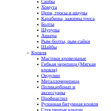
Скобы
Хомута
Цепи, тросы и шнуры
Карабины, зажимы троса
Болты
Шурупы
Анкера
Рым-болты, рым-гайки
Шайбы
Кровля
Мастики кровельные
Гибкая черепица (Мягкая
кровля)
Ондулин
Металлочерепица
Поликарбонат и
аксессуары
Профнастил
Рулонная битумная кровля
Стеклянные крыши