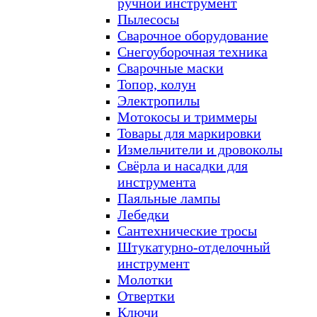
ручной инструмент
Пылесосы
Сварочное оборудование
Снегоуборочная техника
Сварочные маски
Топор, колун
Электропилы
Мотокосы и триммеры
Товары для маркировки
Измельчители и дровоколы
Свёрла и насадки для
инструмента
Паяльные лампы
Лебедки
Сантехнические тросы
Штукатурно-отделочный
инструмент
Молотки
Отвертки
Ключи