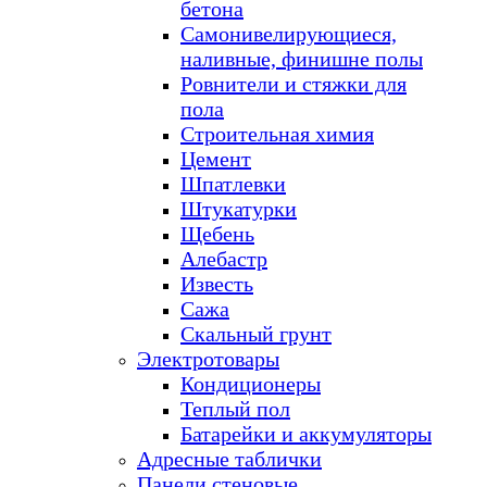
бетона
Самонивелирующиеся,
наливные, финишне полы
Ровнители и стяжки для
пола
Строительная химия
Цемент
Шпатлевки
Штукатурки
Щебень
Алебастр
Известь
Сажа
Скальный грунт
Электротовары
Кондиционеры
Теплый пол
Батарейки и аккумуляторы
Адресные таблички
Панели стеновые