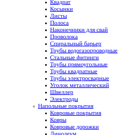
Квадрат
Косынки
Листы
Полоса
Наконечники для свай
Проволока
Спиральный барьер
Трубы водогазопроводные
Стальные фитинги
Трубы прямоугольные
Трубы квадратные
Трубы электросварные
Уголок металлический
Швеллер
Электроды
Напольные покрытия
Ковровые покрытия
Ковры
Ковровые дорожки
Линолеум