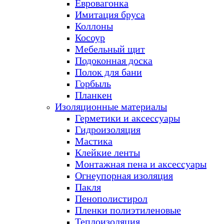
Евровагонка
Имитация бруса
Коллоны
Косоур
Мебельный щит
Подоконная доска
Полок для бани
Горбыль
Планкен
Изоляционные материалы
Герметики и аксессуары
Гидроизоляция
Мастика
Клейкие ленты
Монтажная пена и аксессуары
Огнеупорная изоляция
Пакля
Пенополистирол
Пленки полиэтиленовые
Теплоизоляция