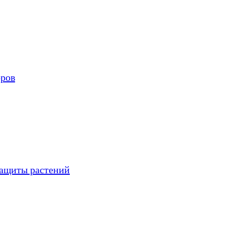
оров
защиты растений