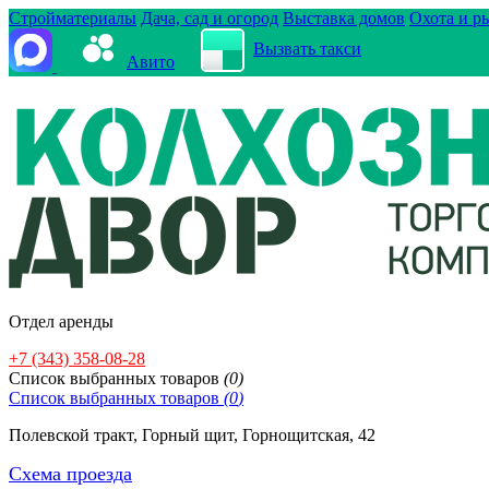
Стройматериалы
Дача, сад и огород
Выставка домов
Охота и р
Вызвать такси
Авито
Отдел аренды
+7 (343) 358-08-28
Cписок выбранных товаров
(
0
)
Cписок выбранных товаров
(
0
)
Полевской тракт, Горный щит, Горнощитская, 42
Схема проезда