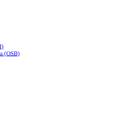
П)
а (OSB)