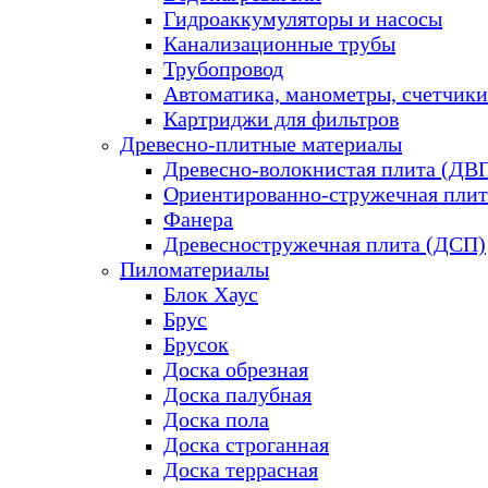
Гидроаккумуляторы и насосы
Канализационные трубы
Трубопровод
Автоматика, манометры, счетчики
Картриджи для фильтров
Древесно-плитные материалы
Древесно-волокнистая плита (ДВ
Ориентированно-стружечная плит
Фанера
Древесностружечная плита (ДСП)
Пиломатериалы
Блок Хаус
Брус
Брусок
Доска обрезная
Доска палубная
Доска пола
Доска строганная
Доска террасная