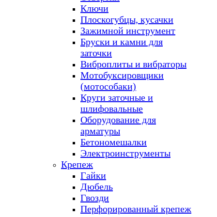
Ключи
Плоскогубцы, кусачки
Зажимной инструмент
Бруски и камни для
заточки
Виброплиты и вибраторы
Мотобуксировщики
(мотособаки)
Круги заточные и
шлифовальные
Оборудование для
арматуры
Бетономешалки
Электроинструменты
Крепеж
Гайки
Дюбель
Гвозди
Перфорированный крепеж