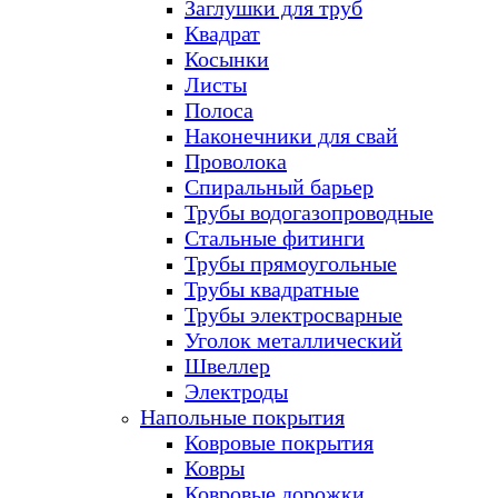
Заглушки для труб
Квадрат
Косынки
Листы
Полоса
Наконечники для свай
Проволока
Спиральный барьер
Трубы водогазопроводные
Стальные фитинги
Трубы прямоугольные
Трубы квадратные
Трубы электросварные
Уголок металлический
Швеллер
Электроды
Напольные покрытия
Ковровые покрытия
Ковры
Ковровые дорожки