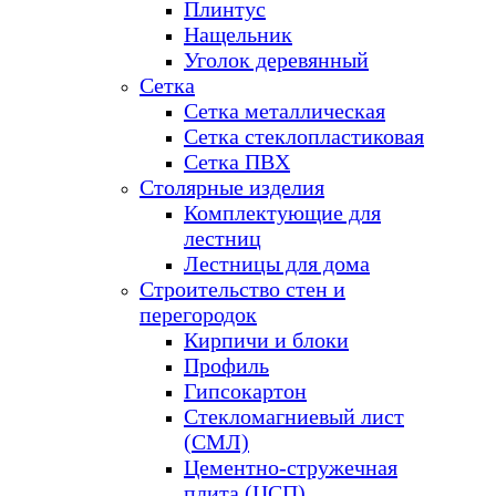
Плинтус
Нащельник
Уголок деревянный
Сетка
Сетка металлическая
Сетка стеклопластиковая
Сетка ПВХ
Столярные изделия
Комплектующие для
лестниц
Лестницы для дома
Строительство стен и
перегородок
Кирпичи и блоки
Профиль
Гипсокартон
Стекломагниевый лист
(СМЛ)
Цементно-стружечная
плита (ЦСП)