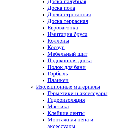
Доска палубная
Доска пола
Доска строганная
Доска террасная
Евровагонка
Имитация бруса
Коллоны
Косоур
Мебельный щит
Подоконная доска
Полок для бани
Горбыль
Планкен
Изоляционные материалы
Герметики и аксессуары
Гидроизоляция
Мастика
Клейкие ленты
Монтажная пена и
аксессуары