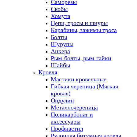
Саморезы
Скобы
Хомута
Цепи, тросы и шнуры
Карабины, зажимы троса
Болты
Шурупы
Анкера
Рым-болты, рым-гайки
Шайбы
Кровля
Мастики кровельные
Гибкая черепица (Мягкая
кровля)
Ондулин
Металлочерепица
Поликарбонат и
аксессуары
Профнастил
Рулонная битумная кровля