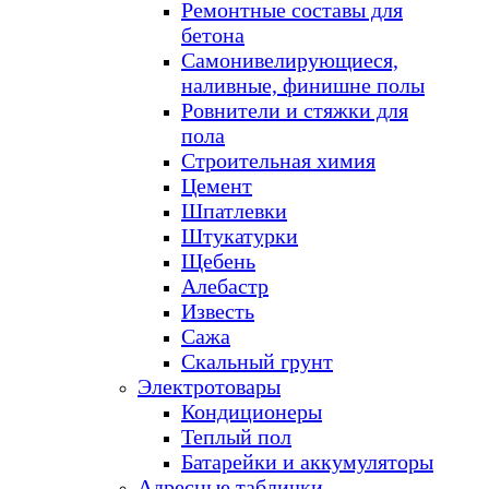
Ремонтные составы для
бетона
Самонивелирующиеся,
наливные, финишне полы
Ровнители и стяжки для
пола
Строительная химия
Цемент
Шпатлевки
Штукатурки
Щебень
Алебастр
Известь
Сажа
Скальный грунт
Электротовары
Кондиционеры
Теплый пол
Батарейки и аккумуляторы
Адресные таблички