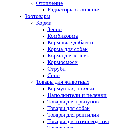
Отопление
Радиаторы отопления
Зоотовары
Корма
Зерно
Комбикорма
Кормовые добавки
Корма для собак
Корма для кошек
Кормосмеси
Отруби
Сено
Товары для животных
Кормушки, поилки
Наполнители и пеленки
Товары для грызунов
Товары для собак
Товары для рептилий
Товары для птицеводства
Товары для