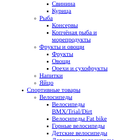
Свинина
Курица
Рыба
Консервы
Копчёная рыба и
морепродукты
Фрукты и овощи
Фрукты
Овощи
Орехи и сухофрукты
Напитки
Яйцо
Спортивные товары
Велосипеды
Велосипеды
BMX/Trial/Dirt
Велосипеды Fat bike
Горные велосипеды
Детские велосипеды