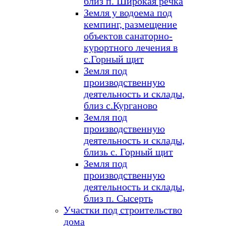
близ п. Широкая речка
Земля у водоема под
кемпинг, размещение
объектов санаторно-
курортного лечения в
с.Горный щит
Земля под
производственную
деятельность и склады,
близ с.Курганово
Земля под
производственную
деятельность и склады,
близь с. Горный щит
Земля под
производственную
деятельность и склады,
близ п. Сысерть
Участки под строительство
дома