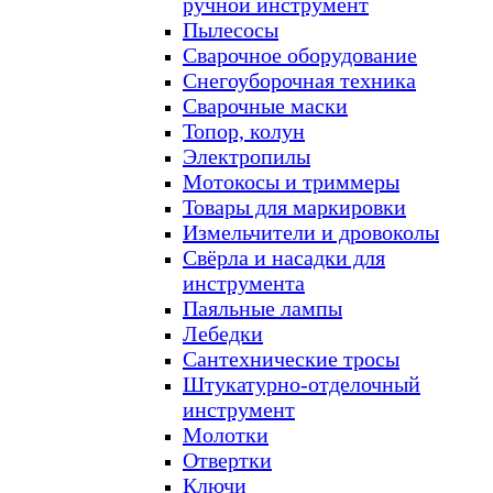
ручной инструмент
Пылесосы
Сварочное оборудование
Снегоуборочная техника
Сварочные маски
Топор, колун
Электропилы
Мотокосы и триммеры
Товары для маркировки
Измельчители и дровоколы
Свёрла и насадки для
инструмента
Паяльные лампы
Лебедки
Сантехнические тросы
Штукатурно-отделочный
инструмент
Молотки
Отвертки
Ключи