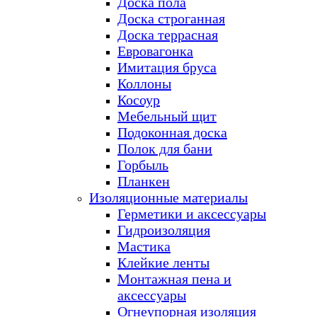
Доска пола
Доска строганная
Доска террасная
Евровагонка
Имитация бруса
Коллоны
Косоур
Мебельный щит
Подоконная доска
Полок для бани
Горбыль
Планкен
Изоляционные материалы
Герметики и аксессуары
Гидроизоляция
Мастика
Клейкие ленты
Монтажная пена и
аксессуары
Огнеупорная изоляция