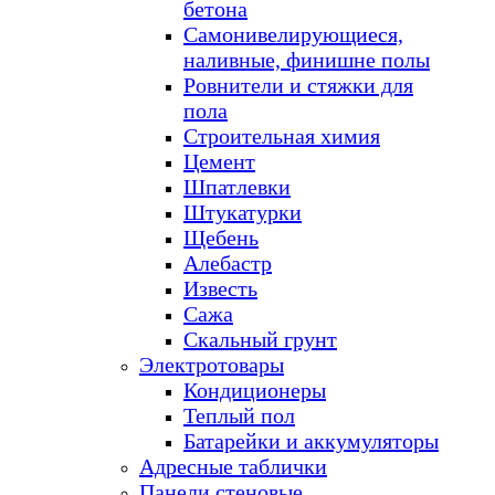
бетона
Самонивелирующиеся,
наливные, финишне полы
Ровнители и стяжки для
пола
Строительная химия
Цемент
Шпатлевки
Штукатурки
Щебень
Алебастр
Известь
Сажа
Скальный грунт
Электротовары
Кондиционеры
Теплый пол
Батарейки и аккумуляторы
Адресные таблички
Панели стеновые