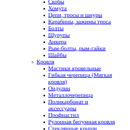
Скобы
Хомута
Цепи, тросы и шнуры
Карабины, зажимы троса
Болты
Шурупы
Анкера
Рым-болты, рым-гайки
Шайбы
Кровля
Мастики кровельные
Гибкая черепица (Мягкая
кровля)
Ондулин
Металлочерепица
Поликарбонат и
аксессуары
Профнастил
Рулонная битумная кровля
Стеклянные крыши