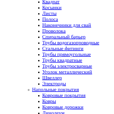
Квадрат
Косынки
Листы
Полоса
Наконечники для свай
Проволока
Спиральный барьер
Трубы водогазопроводные
Стальные фитинги
Трубы прямоугольные
Трубы квадратные
Трубы электросварные
Уголок металлический
Швеллер
Электроды
Напольные покрытия
Ковровые покрытия
Ковры
Ковровые дорожки
Линолеум