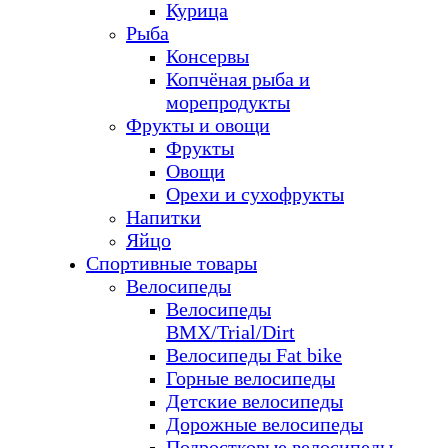
Курица
Рыба
Консервы
Копчёная рыба и
морепродукты
Фрукты и овощи
Фрукты
Овощи
Орехи и сухофрукты
Напитки
Яйцо
Спортивные товары
Велосипеды
Велосипеды
BMX/Trial/Dirt
Велосипеды Fat bike
Горные велосипеды
Детские велосипеды
Дорожные велосипеды
Подростковые велосипеды