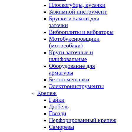
Плоскогубцы, кусачки
Зажимной инструмент
Бруски и камни для
заточки
Виброплиты и вибраторы
Мотобуксировщики
(мотособаки)
Круги заточные и
шлифовальные
Оборудование для
арматуры
Бетономешалки
Электроинструменты
Крепеж
Гайки
Дюбель
Гвозди
Перфорированный крепеж
Саморезы