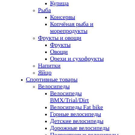
Курица
Рыба
Консервы
Копчёная рыба и
морепродукты
Фрукты и овощи
Фрукты
Овощи
Орехи и сухофрукты
Напитки
Яйцо
Спортивные товары
Велосипеды
Велосипеды
BMX/Trial/Dirt
Велосипеды Fat bike
Горные велосипеды
Детские велосипеды
Дорожные велосипеды
Подростковые велосипеды