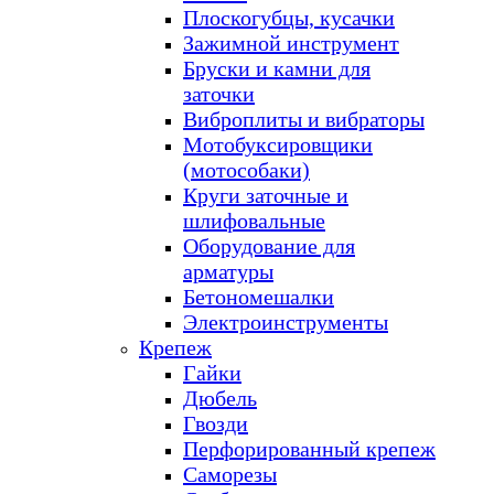
Плоскогубцы, кусачки
Зажимной инструмент
Бруски и камни для
заточки
Виброплиты и вибраторы
Мотобуксировщики
(мотособаки)
Круги заточные и
шлифовальные
Оборудование для
арматуры
Бетономешалки
Электроинструменты
Крепеж
Гайки
Дюбель
Гвозди
Перфорированный крепеж
Саморезы