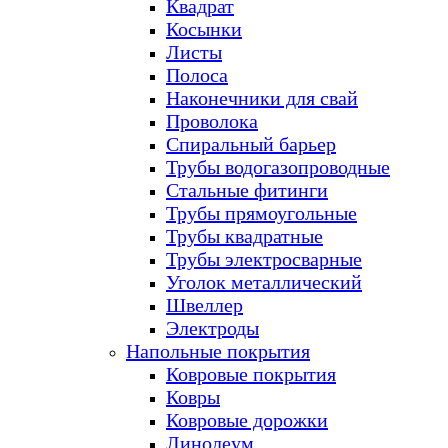
Квадрат
Косынки
Листы
Полоса
Наконечники для свай
Проволока
Спиральный барьер
Трубы водогазопроводные
Стальные фитинги
Трубы прямоугольные
Трубы квадратные
Трубы электросварные
Уголок металлический
Швеллер
Электроды
Напольные покрытия
Ковровые покрытия
Ковры
Ковровые дорожки
Линолеум