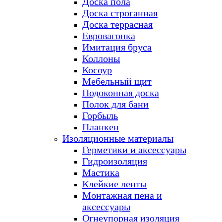
Доска пола
Доска строганная
Доска террасная
Евровагонка
Имитация бруса
Коллоны
Косоур
Мебельный щит
Подоконная доска
Полок для бани
Горбыль
Планкен
Изоляционные материалы
Герметики и аксессуары
Гидроизоляция
Мастика
Клейкие ленты
Монтажная пена и
аксессуары
Огнеупорная изоляция