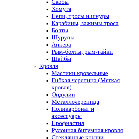
Скобы
Хомута
Цепи, тросы и шнуры
Карабины, зажимы троса
Болты
Шурупы
Анкера
Рым-болты, рым-гайки
Шайбы
Кровля
Мастики кровельные
Гибкая черепица (Мягкая
кровля)
Ондулин
Металлочерепица
Поликарбонат и
аксессуары
Профнастил
Рулонная битумная кровля
Стеклянные крыши