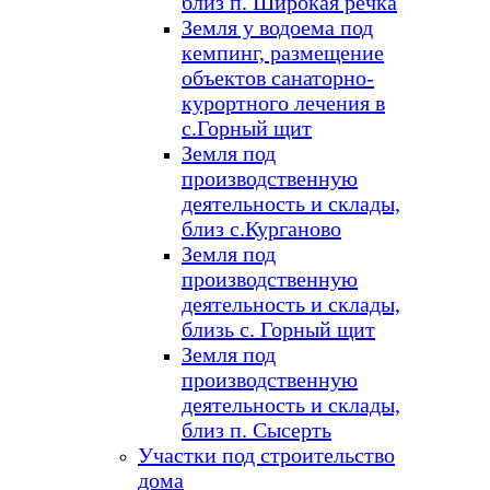
близ п. Широкая речка
Земля у водоема под
кемпинг, размещение
объектов санаторно-
курортного лечения в
с.Горный щит
Земля под
производственную
деятельность и склады,
близ с.Курганово
Земля под
производственную
деятельность и склады,
близь с. Горный щит
Земля под
производственную
деятельность и склады,
близ п. Сысерть
Участки под строительство
дома