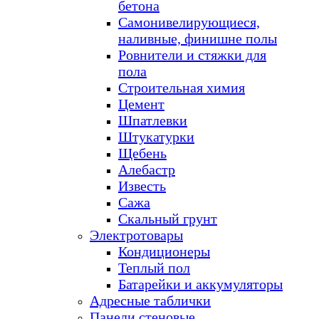
бетона
Самонивелирующиеся,
наливные, финишне полы
Ровнители и стяжки для
пола
Строительная химия
Цемент
Шпатлевки
Штукатурки
Щебень
Алебастр
Известь
Сажа
Скальный грунт
Электротовары
Кондиционеры
Теплый пол
Батарейки и аккумуляторы
Адресные таблички
Панели стеновые