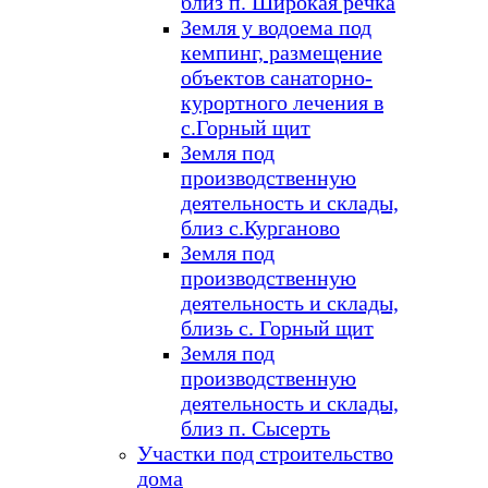
близ п. Широкая речка
Земля у водоема под
кемпинг, размещение
объектов санаторно-
курортного лечения в
с.Горный щит
Земля под
производственную
деятельность и склады,
близ с.Курганово
Земля под
производственную
деятельность и склады,
близь с. Горный щит
Земля под
производственную
деятельность и склады,
близ п. Сысерть
Участки под строительство
дома