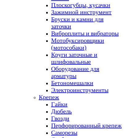
Плоскогубцы, кусачки
Зажимной инструмент
Бруски и камни для
заточки
Виброплиты и вибраторы
Мотобуксировщики
(мотособаки)
Круги заточные и
шлифовальные
Оборудование для
арматуры
Бетономешалки
Электроинструменты
Крепеж
Гайки
Дюбель
Гвозди
Перфорированный крепеж
Саморезы