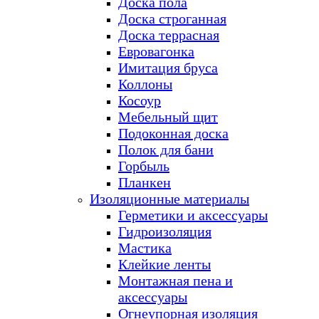
Доска пола
Доска строганная
Доска террасная
Евровагонка
Имитация бруса
Коллоны
Косоур
Мебельный щит
Подоконная доска
Полок для бани
Горбыль
Планкен
Изоляционные материалы
Герметики и аксессуары
Гидроизоляция
Мастика
Клейкие ленты
Монтажная пена и
аксессуары
Огнеупорная изоляция