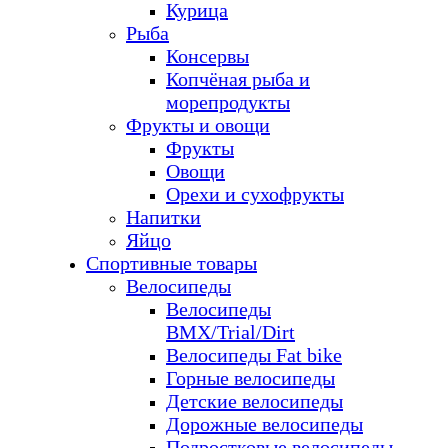
Курица
Рыба
Консервы
Копчёная рыба и
морепродукты
Фрукты и овощи
Фрукты
Овощи
Орехи и сухофрукты
Напитки
Яйцо
Спортивные товары
Велосипеды
Велосипеды
BMX/Trial/Dirt
Велосипеды Fat bike
Горные велосипеды
Детские велосипеды
Дорожные велосипеды
Подростковые велосипеды