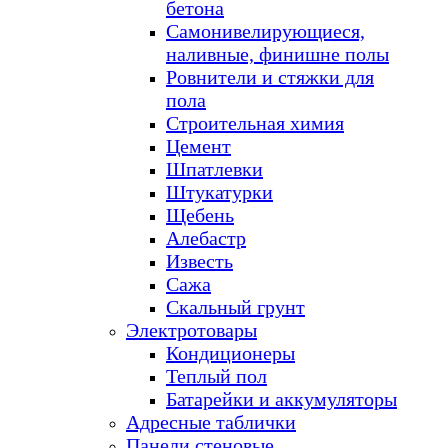
бетона
Самонивелирующиеся,
наливные, финишне полы
Ровнители и стяжки для
пола
Строительная химия
Цемент
Шпатлевки
Штукатурки
Щебень
Алебастр
Известь
Сажа
Скальный грунт
Электротовары
Кондиционеры
Теплый пол
Батарейки и аккумуляторы
Адресные таблички
Панели стеновые