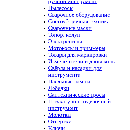
ручной инструмент
Пылесосы
Сварочное оборудование
Снегоуборочная техника
Сварочные маски
Топор, колун
Электропилы
Мотокосы и триммеры
Товары для маркировки
Измельчители и дровоколы
Свёрла и насадки для
инструмента
Паяльные лампы
Лебедки
Сантехнические тросы
Штукатурно-отделочный
инструмент
Молотки
Отвертки
Ключи