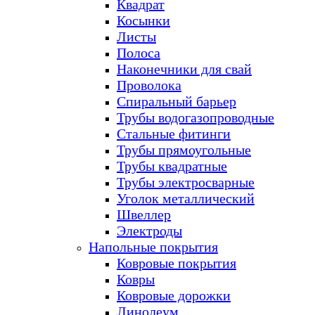
Квадрат
Косынки
Листы
Полоса
Наконечники для свай
Проволока
Спиральный барьер
Трубы водогазопроводные
Стальные фитинги
Трубы прямоугольные
Трубы квадратные
Трубы электросварные
Уголок металлический
Швеллер
Электроды
Напольные покрытия
Ковровые покрытия
Ковры
Ковровые дорожки
Линолеум