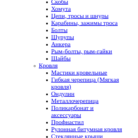
Скобы
Хомута
Цепи, тросы и шнуры
Карабины, зажимы троса
Болты
Шурупы
Анкера
Рым-болты, рым-гайки
Шайбы
Кровля
Мастики кровельные
Гибкая черепица (Мягкая
кровля)
Ондулин
Металлочерепица
Поликарбонат и
аксессуары
Профнастил
Рулонная битумная кровля
Стеклянные крыши